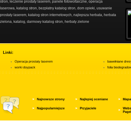
stron
leczenie prostaty laserem
panele fotowoltaiczne
operacja
,
,
,
laserowa
katalog stron
bezpłatny katalog stron
dom opieki
usuwanie
,
,
,
,
prostaty laserem
katalog stron internetowych
najlepsza herbata
herbata
,
,
,
zielona
katalog
darmowy katalog stron
herbaty zielone
,
,
,
Linki:
Operacja prostaty laserem
bawełniane dres
worki doypack
folia biodegrad
Najnowsze strony
Najlepiej oceniane
Mapa
Najpopularniejsze
Przyjaciele
Webs
Page