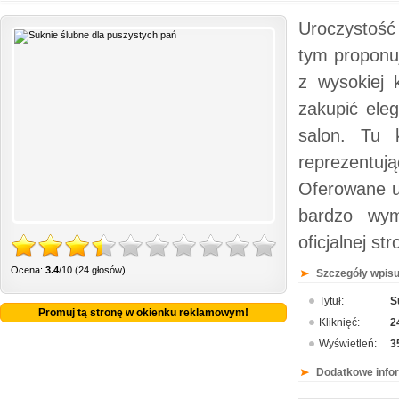
Uroczystość 
tym proponu
z wysokiej 
zakupić eleg
salon. Tu 
reprezentu
Oferowane u
bardzo wym
oficjalnej s
Ocena:
3.4
/10 (24 głosów)
Szczegóły wpisu
Tytuł:
S
Promuj tą stronę w okienku reklamowym!
Kliknięć:
2
Wyświetleń:
3
Dodatkowe info