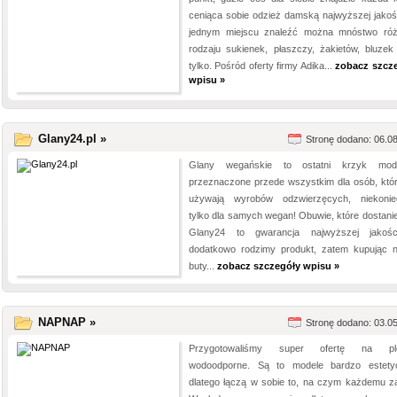
ceniąca sobie odzież damską najwyższej jakoś
jednym miejscu znaleźć można mnóstwo ró
rodzaju sukienek, płaszczy, żakietów, bluzek 
tylko. Pośród oferty firmy Adika...
zobacz szcz
wpisu »
Glany24.pl »
Stronę dodano: 06.0
Glany wegańskie to ostatni krzyk mo
przeznaczone przede wszystkim dla osób, któr
używają wyrobów odzwierzęcych, niekonie
tylko dla samych wegan! Obuwie, które dostani
Glany24 to gwarancja najwyższej jakoś
dodatkowo rodzimy produkt, zatem kupując 
buty...
zobacz szczegóły wpisu »
NAPNAP »
Stronę dodano: 03.0
Przygotowaliśmy super ofertę na ple
wodoodporne. Są to modele bardzo estety
dlatego łączą w sobie to, na czym każdemu za