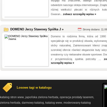
Wygląd ma znaczenie, dlatego zachęcam
odwiedzin naszego sklepu internetowego. Znajdz
różnej wielkości plecaki w różnych kolo
Gwaran...
zobacz szczegóły wpisu »
DOMENO Jerzy Stawowy Spółka J »
Stronę dodano: 11.0
Domeno to rodzinna firma, która od 1990
specjalizuje się w produkcji obuwia, wykonane
skóry naturalnej. Zainteresowani klienci zna
szerokiej ofercie również eleganckie buty wizy
sneakersy czy niebanalne obuwie sportowe. D
z przyjemnością spełnia potrzeby ...
zo
szczegóły wpisu »
Losowe tagi w katalogu
katalog stron www
japońska zielona herbata
operacja prostaty laserem
,
,
,
zielona herbata
darmowy katalog
katalog www
moderowany katalog
,
,
,