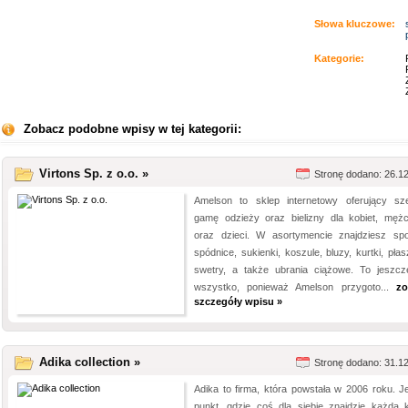
Słowa kluczowe:
Kategorie:
Zobacz podobne wpisy w tej kategorii:
Virtons Sp. z o.o. »
Stronę dodano: 26.1
Amelson to sklep internetowy oferujący sz
gamę odzieży oraz bielizny dla kobiet, męż
oraz dzieci. W asortymencie znajdziesz spo
spódnice, sukienki, koszule, bluzy, kurtki, pła
swetry, a także ubrania ciążowe. To jeszcz
wszystko, ponieważ Amelson przygoto...
zo
szczegóły wpisu »
Adika collection »
Stronę dodano: 31.1
Adika to firma, która powstała w 2006 roku. Je
punkt, gdzie coś dla siebie znajdzie każda k