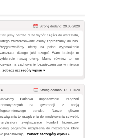
Stronę dodano: 29.05.2020
Oferujemy bardzo dużo wybór części do warsztatu,
dlatego zainteresowane osoby zapraszamy do nas.
Przygotowaliśmy ofertę na pełne wyposażenie
warsztatu, dlatego jeśli czegoś Wam brakuje to
wybierzcie naszą ofertę. Mamy również to, co
pozwala na zachowanie bezpieczeństwa w miejscu
..
zobacz szczegóły wpisu »
 »
Stronę dodano: 12.11.2020
Ułatwiamy Państwu dopasowanie urządzeń
kosmetycznych na gwarancji, z opcją
długoterminowego serwisu. Nasze główne
rozwiązania to urządzenia do modelowania sylwetki,
sterylizatory zwiększające komfort higieniczny
obsługi pacjentów, urządzenia do mezoterapii, które
nie pozostawiają...
zobacz szczegóły wpisu »