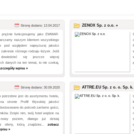
ZENOX Sp. z o.o. »
Stronę dodano: 13.04.2017
t prężnie funkcjonujemy jako EWMAR-
arczamy naszym klientom wszystkiego
ze pod względem najwyższej jakości
zakresie różnego rodzaju łożysk. Jeśli
 dowiedzieć się jeszcze więcej
ch danych na ten temat, to nie czekaj,
szczegóły wpisu »
.
ATTRE.EU Sp. z o. o. Sp. k.
Stronę dodano: 30.09.2020
 potrzebne jest do asortymentu hotelu,
na stronie Profil! Wysokiej jakości
 dostosowane do potrzeb zarówno gości,
ników. Dzięki nim, twój hotel wejdzie na
 nowy poziom, dlatego już dzisiaj
z oferty, którą znajdzies...
zobacz
pisu »