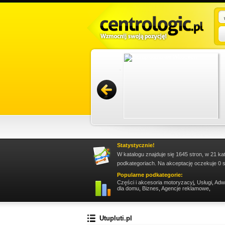
sługę trzeba zareklamować się w sieci. Jest to
owywać i docierać z propozycjami do wielkiego
Promuj stronę w okienku!
Statystycznie!
W katalogu znajduje się 1645 stron, w 21 ka
podkategoriach. Na akceptację oczekuje 0 s
Popularne podkategorie:
Części i akcesoria motoryzacyj
,
Usługi
,
Adw
dla domu
,
Biznes
,
Agencje reklamowe
,
Utupluti.pl