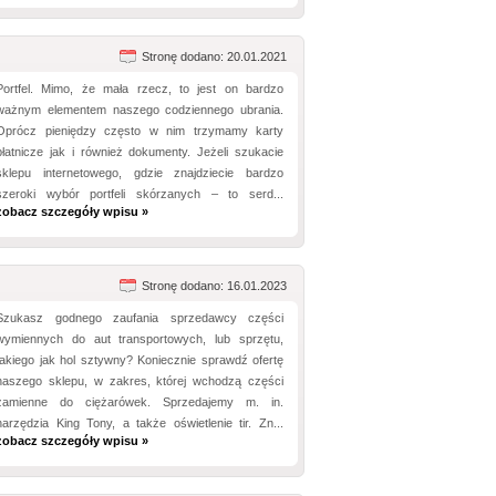
Stronę dodano: 20.01.2021
Portfel. Mimo, że mała rzecz, to jest on bardzo
ważnym elementem naszego codziennego ubrania.
Oprócz pieniędzy często w nim trzymamy karty
płatnicze jak i również dokumenty. Jeżeli szukacie
sklepu internetowego, gdzie znajdziecie bardzo
szeroki wybór portfeli skórzanych – to serd...
zobacz szczegóły wpisu »
Stronę dodano: 16.01.2023
Szukasz godnego zaufania sprzedawcy części
wymiennych do aut transportowych, lub sprzętu,
takiego jak hol sztywny? Koniecznie sprawdź ofertę
naszego sklepu, w zakres, której wchodzą części
zamienne do ciężarówek. Sprzedajemy m. in.
narzędzia King Tony, a także oświetlenie tir. Zn...
zobacz szczegóły wpisu »