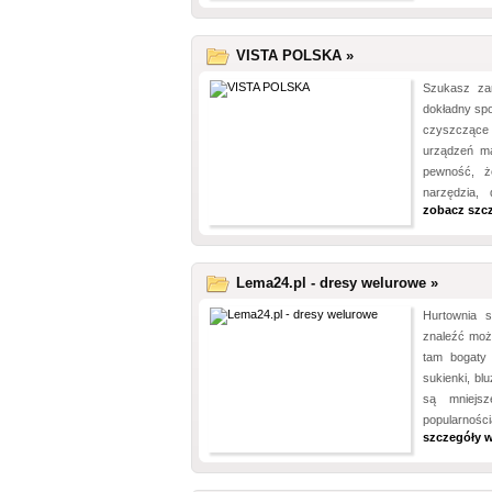
VISTA POLSKA »
Szukasz zam
dokładny sp
czyszczące z
urządzeń m
pewność, ż
narzędzia, 
zobacz szc
Lema24.pl - dresy welurowe »
Hurtownia s
znaleźć moż
tam bogaty 
sukienki, bl
są mniejsz
popularności
szczegóły w