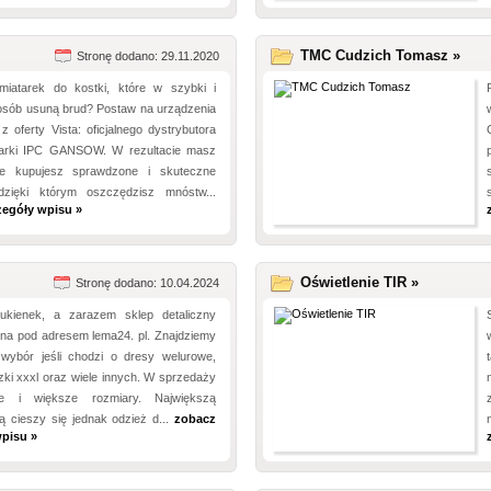
TMC Cudzich Tomasz »
Stronę dodano: 29.11.2020
iatarek do kostki, które w szybki i
osób usuną brud? Postaw na urządzenia
 oferty Vista: oficjalnego dystrybutora
arki IPC GANSOW. W rezultacie masz
e kupujesz sprawdzone i skuteczne
dzięki którym oszczędzisz mnóstw...
zegóły wpisu »
Oświetlenie TIR »
Stronę dodano: 10.04.2024
ukienek, a zarazem sklep detaliczny
na pod adresem lema24. pl. Znajdziemy
wybór jeśli chodzi o dresy welurowe,
uzki xxxl oraz wiele innych. W sprzedaży
e i większe rozmiary. Największą
ą cieszy się jednak odzież d...
zobacz
pisu »