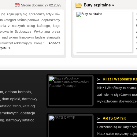
Buty szpitalne »
Stronę dodano: 27.02.2025
upą zajmującą się sprzedażą artykułów
do kategorii taśma pakowa. Zapraszamy
tania z naszych usług każdego, kogo
pakowanie Bydgoszcz. Wykonana przez
 nadrukiem firmowym będzie stanowiła
 rekwizyt reklamujący Twoją f...
zobacz
pisu »
Klisz i Wspólnicy K
Klisz i Wspólnicy to znan
em
zielona herbata
,
,
zajmujemy się różnymi pr
dom opieki
darmowy
,
,
wykształceni i doświadcze
katalog stron
katalog
,
nternetowych
operacja
,
ARTS OPTYK
log
darmowy katalog
,
Potrzebne są okulary? Moż
Nasz salon optyczny zajm