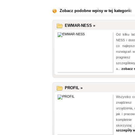
Zobacz podobne wpisy w tej kategorii:
EWMAR-NESS »
Od kilku la
NESS i dost
co najleps
rozwiązań w 
pragniesz
szczegółowy
a...
zobacz 
PROFIL »
Wszystko co
znajdziesz 
urządzenia,
jak i pracow
kompletnie
skorzystaj 
szczegóły w