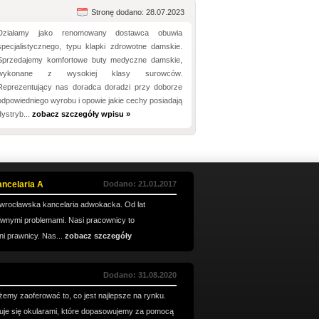
Stronę dodano: 28.07.2023
Działamy jako renomowany dostawca obuwia
specjalistycznego, typu klapki zdrowotne damskie.
Sprzedajemy komfortowe buty medyczne damskie,
wykonane z wysokiej klasy surowców.
Reprezentujący nas doradca doradzi przy doborze
odpowiedniego wyrobu i opowie jakie cechy posiadają
dystryb...
zobacz szczegóły wpisu »
ancelaria A
Dodano: 21.01.2017
a wrocławska kancelaria adwokacka. Od lat
awnymi problemami. Nasi pracownicy to
ni prawnicy. Nas...
zobacz szczegóły
Dodano: 31.08.2020
emy zaoferować to, co jest najlepsze na rynku.
uje się okularami, które dopasowujemy za pomocą