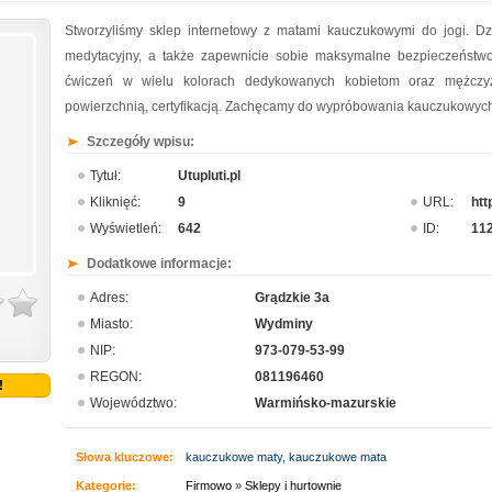
Stworzyliśmy sklep internetowy z matami kauczukowymi do jogi. Dz
medytacyjny, a także zapewnicie sobie maksymalne bezpieczeństw
ćwiczeń w wielu kolorach dedykowanych kobietom oraz mężczyz
powierzchnią, certyfikacją. Zachęcamy do wypróbowania kauczukowych m
Szczegóły wpisu:
Tytuł:
Utupluti.pl
Kliknięć:
9
URL:
htt
Wyświetleń:
642
ID:
11
Dodatkowe informacje:
Adres:
Grądzkie 3a
Miasto:
Wydminy
NIP:
973-079-53-99
REGON:
081196460
!
Województwo:
Warmińsko-mazurskie
Słowa kluczowe:
kauczukowe maty, kauczukowe mata
Kategorie:
Firmowo
»
Sklepy i hurtownie