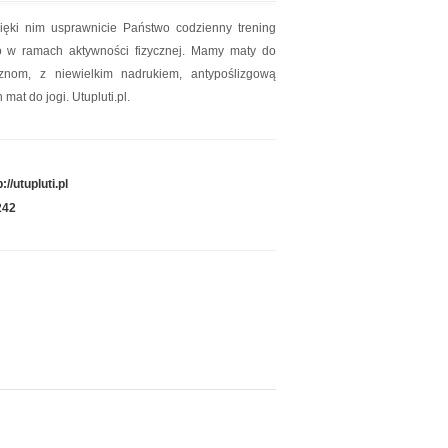
ięki nim usprawnicie Państwo codzienny trening
o w ramach aktywności fizycznej. Mamy maty do
nom, z niewielkim nadrukiem, antypoślizgową
at do jogi. Utupluti.pl.
p://utupluti.pl
242