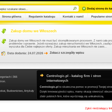
Dodaj stronę do ka
Strona główna
Regulamin katalogu
Kontakt z nami!
Popularne stro
Zakup domu we Włoszech
Zakup domu we Włoszech nie musi być skomplikowanym procesem. Z nami cała pro
problemów i sprawnie. Jeżeli rozważasz zakup nieruchomości we Włoszech, zaufaj 
wyszuka dla Ciebie najlepsze oferty. Zakup mieszkania we Włoszech nie zaws...
Zobacz szczegóły wpisu
Data dodania: 24.07.2026
Centrologic.pl - katalog firm i stron
tegoriach i 366
internetowych
tron.
Centrologic.pl
to skuteczna pomoc w promocji Twojej stro
okat
,
Budownictwo
,
Artykuły
Dzięki innowacyjności spisu, mamy okazję stworzyć obsze
zbiór polskich firm, które wyróżniają się unikalnością.
Zgłoś niedziałający li