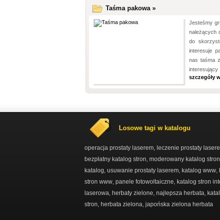
Taśma pakowa »
Jesteśmy gr
należących 
do skorzys
interesuje 
nas taśma z
interesujący
szczegóły w
Losowe tagi w katalogu
operacja prostaty laserem
leczenie prostaty laser
,
bezpłatny katalog stron
moderowany katalog stron
,
katalog
usuwanie prostaty laserem
katalog www
,
,
,
stron www
panele fotowoltaiczne
katalog stron i
,
,
laserowa
herbaty zielone
najlepsza herbata
kata
,
,
,
stron
herbata zielona
japońska zielona herbata
,
,