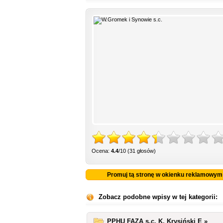
Ocena:
4.4
/10 (31 głosów)
Promuj tą stronę w okienku reklamowym
Zobacz podobne wpisy w tej kategorii:
PPHU FAZA s.c. K. Krysiński E »