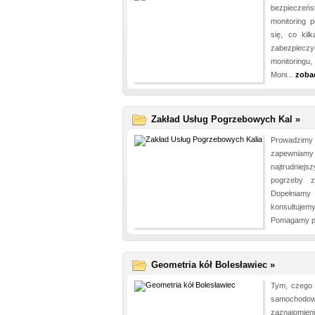
bezpiecz
monitoring 
się, co kil
zabezpiec
monitoringu
Moni...
zoba
Zakład Usług Pogrzebowych Kal »
Prowadzimy
zapewniamy
najtrudnie
pogrzeby 
Dopełniamy 
konsultuje
Pomagamy p
Geometria kół Bolesławiec »
Tym, czego 
samochod
zaznajomi