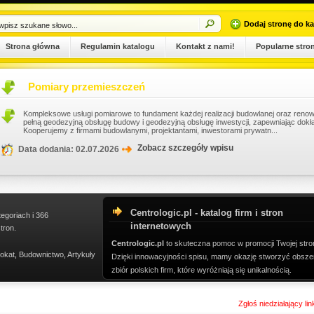
Dodaj stronę do ka
Strona główna
Regulamin katalogu
Kontakt z nami!
Popularne stro
Pomiary przemieszczeń
Kompleksowe usługi pomiarowe to fundament każdej realizacji budowlanej oraz renowa
pełną geodezyjną obsługę budowy i geodezyjną obsługę inwestycji, zapewniając dokł
Kooperujemy z firmami budowlanymi, projektantami, inwestorami prywatn...
Zobacz szczegóły wpisu
Data dodania: 02.07.2026
Centrologic.pl - katalog firm i stron
tegoriach i 366
internetowych
tron.
Centrologic.pl
to skuteczna pomoc w promocji Twojej stro
okat
,
Budownictwo
,
Artykuły
Dzięki innowacyjności spisu, mamy okazję stworzyć obsze
zbiór polskich firm, które wyróżniają się unikalnością.
Zgłoś niedziałający li