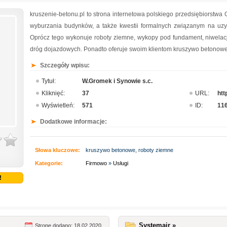
kruszenie-betonu.pl to strona internetowa polskiego przedsiębiorstwa 
wyburzania budynków, a także kwestii formalnych związanym na uzy
Oprócz tego wykonuje roboty ziemne, wykopy pod fundament, niwelacj
dróg dojazdowych. Ponadto oferuje swoim klientom kruszywo betonowe
Szczegóły wpisu:
Tytuł:
W.Gromek i Synowie s.c.
Kliknięć:
37
URL:
htt
Wyświetleń:
571
ID:
11
Dodatkowe informacje:
Słowa kluczowe:
kruszywo betonowe, roboty ziemne
Kategorie:
Firmowo
»
Usługi
!
Systemair »
Stronę dodano: 18.02.2020