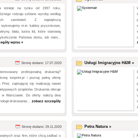
a istnieje na rynku od 1997 roku,
różnego rodzaju szklane wyroby według
alnych zamówień. Z największą
ą wykonujemy m.in. kabiny prysznicowe,
itryny, blaty, lustra itd, które stanowią
ykończenie Państwa domu, lub mies...
zegóły wpisu »
Usługi Imigracyjne H&M »
Stronę dodano: 17.07.2020
teresowany profesjonalną drukarnią?
ronę tonprint.pl i poznaj pełną ofertę
 Print, zajmującej się realizacją nawet
nietypowych projektów. Drukarnia oferuje
i w Warszawie. Do oferty należą dwa
nologii drukowania:...
zobacz szczegóły
Petra Natura »
Stronę dodano: 29.11.2020
watnych oraz firm, które chcą zadbać o