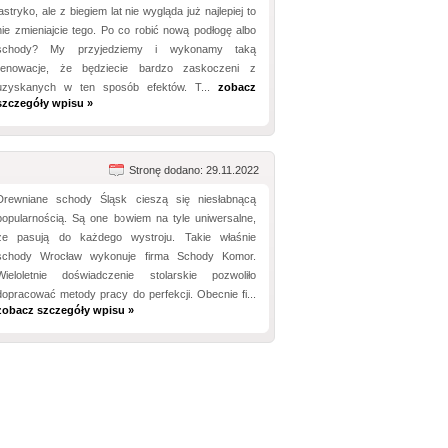
lastryko, ale z biegiem lat nie wygląda już najlepiej to
nie zmieniajcie tego. Po co robić nową podłogę albo
schody? My przyjedziemy i wykonamy taką
renowacje, że będziecie bardzo zaskoczeni z
uzyskanych w ten sposób efektów. T...
zobacz
szczegóły wpisu »
Stronę dodano: 29.11.2022
Drewniane schody Śląsk cieszą się niesłabnącą
popularnością. Są one bowiem na tyle uniwersalne,
że pasują do każdego wystroju. Takie właśnie
schody Wrocław wykonuje firma Schody Komor.
Wieloletnie doświadczenie stolarskie pozwoliło
dopracować metody pracy do perfekcji. Obecnie fi...
zobacz szczegóły wpisu »