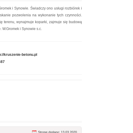
Gromek i Synowie. Świadczy ono usługi rozbiórek i
skanie pozwolenia na wykonanie tych czynności.
ę terenu, wynajmuje koparki, zajmuje się budową
. W.Gromek i Synowie s.c.
p://kruszenie-betonu.pl
687
Stronę dodano: 13.03.2020