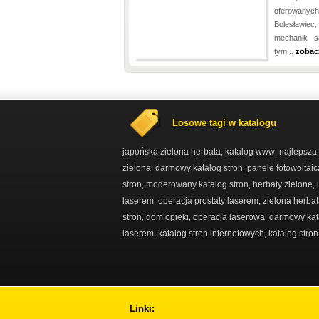
oferowanych 
Bolesławiec,
mechanik s
tym...
zobac
Losowe tagi w katalogu
japońska zielona herbata
katalog www
najlepsza
,
,
zielona
darmowy katalog stron
panele fotowoltai
,
,
stron
moderowany katalog stron
herbaty zielone
,
,
,
laserem
operacja prostaty laserem
zielona herba
,
,
stron
dom opieki
operacja laserowa
darmowy kat
,
,
,
laserem
katalog stron internetowych
katalog stro
,
,
Linki: