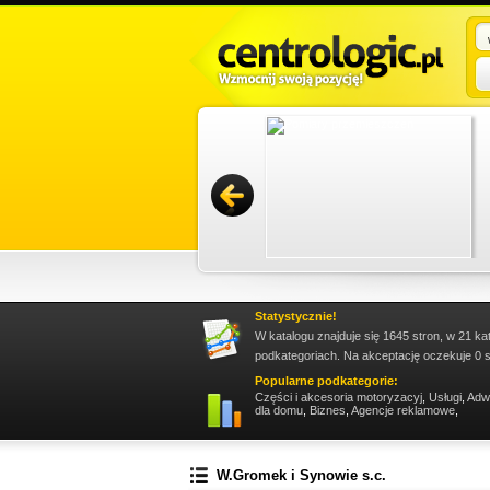
sługę trzeba zareklamować się w sieci. Jest to
owywać i docierać z propozycjami do wielkiego
Promuj stronę w okienku!
Statystycznie!
W katalogu znajduje się 1645 stron, w 21 ka
podkategoriach. Na akceptację oczekuje 0 s
Popularne podkategorie:
Części i akcesoria motoryzacyj
,
Usługi
,
Adw
dla domu
,
Biznes
,
Agencje reklamowe
,
W.Gromek i Synowie s.c.