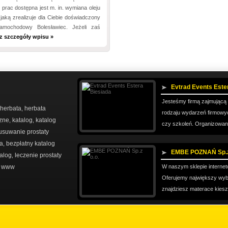
prac dostępna jest m. in. wymiana oleju
 jaką zrealizuje dla Ciebie doświadczony
amochodowy Bolesławiec. Jeżeli zaś
z szczegóły wpisu »
Evtrad Events Este
Jesteśmy firmą zajmującą s
 herbata
herbata
,
rodzaju wydarzeń firmowy
czne
katalog
katalog
,
,
czy szkoleń. Organizowane
usuwanie prostaty
ta
bezpłatny katalog
,
EMBE POZNAŃ Sp.z
alog
leczenie prostaty
,
n www
W naszym sklepie internet
Oferujemy największy wyb
znajdziesz materace kiesz