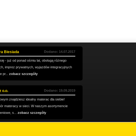
ra Biesiada
Dodano: 14.07.2017
ię - już od ponad ośmiu lat, obsługą różnego
ch, imprez prywatnych, wyjazdów integracyjnych
 pr...
zobacz szczegóły
 o.o.
Dodano: 19.09.2019
owym znajdziesz idealny materac dla siebie!
ór materacy w sieci. W naszym asortymencie
eniowe, s...
zobacz szczegóły