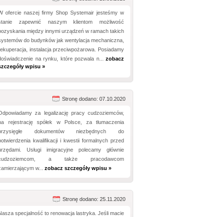
W ofercie naszej firmy Shop Systemair jesteśmy w
stanie zapewnić naszym klientom możliwość
pozyskania między innymi urządzeń w ramach takich
systemów do budynków jak wentylacja mechaniczna,
rekuperacja, instalacja przeciwpożarowa. Posiadamy
doświadczenie na rynku, które pozwala n...
zobacz
szczegóły wpisu »
Stronę dodano: 07.10.2020
Odpowiadamy za legalizację pracy cudzoziemców,
na rejestrację spółek w Polsce, za tłumaczenia
przysięgłe dokumentów niezbędnych do
potwierdzenia kwalifikacji i kwestii formalnych przed
urzędami. Usługi imigracyjne polecamy głównie
cudzoziemcom, a także pracodawcom
zamierzającym w...
zobacz szczegóły wpisu »
Stronę dodano: 25.11.2020
Nasza specjalność to renowacja lastryka. Jeśli macie