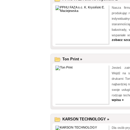
Nasza firm
produkując 
indywidu
staranności
balustrady, w
wspaniałe w
zobacz szc
Ton Print »
Jesteś zain
Wejdź na st
drukarni Ton
najbardziej 
swoje usług
rodzaje tech
wpisu »
KARSON TECHNOLOGY »
Dla osób pry