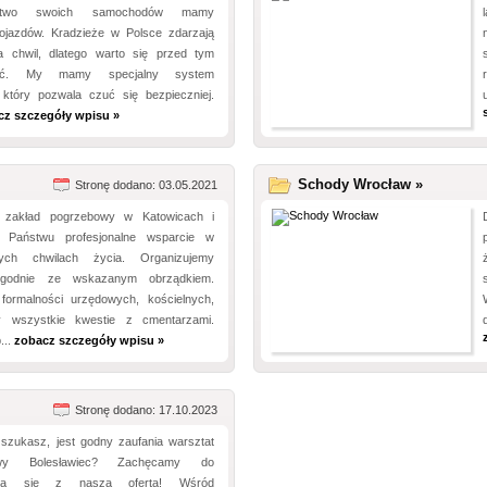
eństwo swoich samochodów mamy
pojazdów. Kradzieże w Polsce zdarzają
ka chwil, dlatego warto się przed tym
zyć. My mamy specjalny system
, który pozwala czuć się bezpieczniej.
cz szczegóły wpisu »
Schody Wrocław »
Stronę dodano: 03.05.2021
 zakład pogrzebowy w Katowicach i
 Państwu profesjonalne wsparcie w
jszych chwilach życia. Organizujemy
zgodnie ze wskazanym obrządkiem.
formalności urzędowych, kościelnych,
my wszystkie kwestie z cmentarzami.
...
zobacz szczegóły wpisu »
Stronę dodano: 17.10.2023
szukasz, jest godny zaufania warsztat
owy Bolesławiec? Zachęcamy do
enia się z naszą ofertą! Wśród