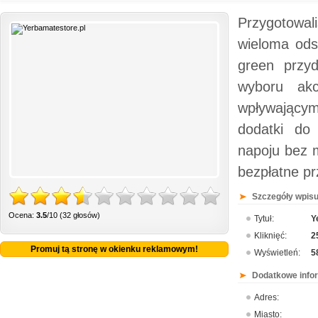
Przygotowal
wieloma ods
green przyd
wyboru ak
wpływającym
dodatki do
napoju bez m
bezpłatne pr
Szczegóły wpisu
Ocena:
3.5
/10 (32 głosów)
Tytuł:
Y
Kliknięć:
2
Promuj tą stronę w okienku reklamowym!
Wyświetleń:
5
Dodatkowe info
Adres:
Miasto: