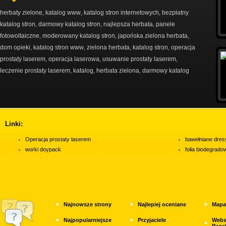
herbaty zielone
katalog www
katalog stron internetowych
bezpłatny
,
,
,
katalog stron
darmowy katalog stron
najlepsza herbata
panele
,
,
,
fotowoltaiczne
moderowany katalog stron
japońska zielona herbata
,
,
,
dom opieki
katalog stron www
zielona herbata
katalog stron
operacja
,
,
,
,
prostaty laserem
operacja laserowa
usuwanie prostaty laserem
,
,
,
leczenie prostaty laserem
katalog
herbata zielona
darmowy katalog
,
,
,
Linki:
Operacja prostaty laserem
bawełniane dres
worki doypack
folia biodegrad
Najnowsze strony
Najlepiej oceniane
Mapa
Najpopularniejsze
Przyjaciele
Webs