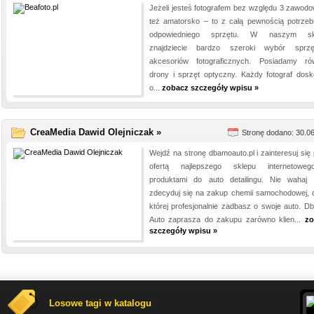
Jeżeli jesteś fotografem bez względu 3 zawodo
też amatorsko – to z całą pewnością potrzeb
odpowiedniego sprzętu. W naszym skl
znajdziecie bardzo szeroki wybór sprz
akcesoriów fotograficznych. Posiadamy ró
drony i sprzęt optyczny. Każdy fotograf dosk
o...
zobacz szczegóły wpisu »
CreaMedia Dawid Olejniczak »
Stronę dodano: 30.0
Wejdź na stronę dbamoauto.pl i zainteresuj się 
ofertą najlepszego sklepu internetowe
produktami do auto detailingu. Nie wahaj 
zdecyduj się na zakup chemii samochodowej, d
której profesjonalnie zadbasz o swoje auto. D
Auto zaprasza do zakupu zarówno klien...
zo
szczegóły wpisu »
Losowe tagi w katalogu