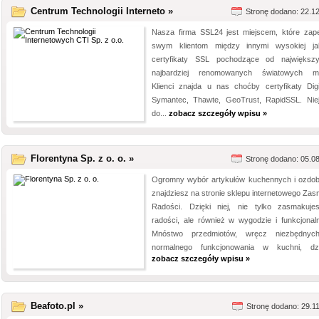
Centrum Technologii Interneto »
Stronę dodano: 22.1
Nasza firma SSL24 jest miejscem, które zap
swym klientom między innymi wysokiej ja
certyfikaty SSL pochodzące od największ
najbardziej renomowanych światowych m
Klienci znajda u nas choćby certyfikaty Digi
Symantec, Thawte, GeoTrust, RapidSSL. Nie
do...
zobacz szczegóły wpisu »
Florentyna Sp. z o. o. »
Stronę dodano: 05.0
Ogromny wybór artykułów kuchennych i ozdo
znajdziesz na stronie sklepu internetowego Zas
Radości. Dzięki niej, nie tylko zasmakuj
radości, ale również w wygodzie i funkcjonaln
Mnóstwo przedmiotów, wręcz niezbędnyc
normalnego funkcjonowania w kuchni, dzię
zobacz szczegóły wpisu »
Beafoto.pl »
Stronę dodano: 29.1