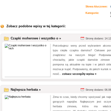
Słowa kluczowe:
Kategorie:
Zobacz podobne wpisy w tej kategorii:
Czapki moherowe i wszystko o »
Stronę dodano: 14.1
Potrzebujesz weny przed wybraniem akceso
typu ciepła czapka damska? Ciekawe po
znajdziesz na naszym blogu! Podpowia
chociażby, jakie czapki damskie zimow
pompona są aktualnie na topie i w jakich skl
można je kupić. Podpowiemy, do jakich kurtek n
nosić...
zobacz szczegóły wpisu »
Najlepsza herbata »
Stronę dodano: 06.0
Zima to czas, kiedy chcemy spożywać jak najw
gorących napojów. Najlepszym jest oczyw
herbata zimowa, która ma właściw