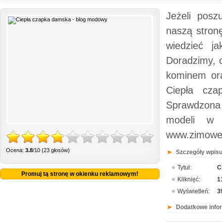
Jeżeli posz
naszą stronę
wiedzieć j
Doradzimy, 
kominem ora
Ciepła cza
Sprawdzona
modeli w 
www.zimowe.
Ocena:
3.8
/10 (23 głosów)
Szczegóły wpisu
Tytuł:
C
Promuj tą stronę w okienku reklamowym!
Kliknięć:
1
Wyświetleń:
3
Dodatkowe info