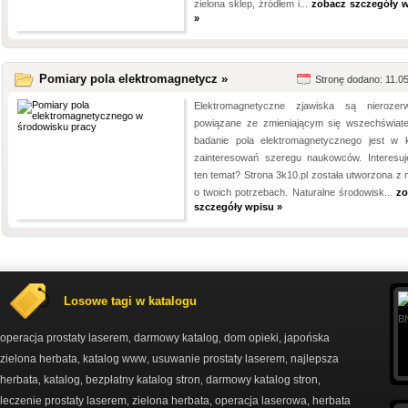
zielona sklep, źródłem i...
zobacz szczegóły 
»
Pomiary pola elektromagnetycz »
Stronę dodano: 11.0
Elektromagnetyczne zjawiska są nierozerw
powiązane ze zmieniającym się wszechświat
badanie pola elektromagnetycznego jest w 
zainteresowań szeregu naukowców. Interesuj
ten temat? Strona 3k10.pl została utworzona z 
o twoich potrzebach. Naturalne środowisk...
zo
szczegóły wpisu »
Losowe tagi w katalogu
operacja prostaty laserem
darmowy katalog
dom opieki
japońska
,
,
,
zielona herbata
katalog www
usuwanie prostaty laserem
najlepsza
,
,
,
herbata
katalog
bezpłatny katalog stron
darmowy katalog stron
,
,
,
,
leczenie prostaty laserem
zielona herbata
operacja laserowa
herbata
,
,
,