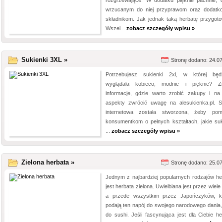
rozgrzewające. W dodatku pięknie pachnie, d
wrzucanym do niej przyprawom oraz dodat
składnikom. Jak jednak taką herbatę przygot
Wszel...
zobacz szczegóły wpisu »
Sukienki 3XL »
Stronę dodano: 24.0
Potrzebujesz sukienki 2xl, w której będ
wyglądała kobieco, modnie i pięknie? Z
informacje, gdzie warto zrobić zakupy i na 
aspekty zwrócić uwagę na alesukienka.pl. S
internetowa została stworzona, żeby po
konsumentkom o pełnych kształtach, jakie suk
...
zobacz szczegóły wpisu »
Zielona herbata »
Stronę dodano: 25.0
Jednym z najbardziej popularnych rodzajów he
jest herbata zielona. Uwielbiana jest przez wiele 
a przede wszystkim przez Japończyków, k
podają ten napój do swojego narodowego dania, 
do sushi. Jeśli fascynująca jest dla Ciebie he