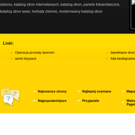
zielona
katalog stron internetowych
katalog stron
panele fotowoltaiczne
,
,
,
,
katalog stron www
herbaty zielone
moderowany katalog stron
,
,
Linki:
Operacja prostaty laserem
bawełniane dres
worki doypack
folia biodegrad
Najnowsze strony
Najlepiej oceniane
Mapa
Najpopularniejsze
Przyjaciele
Webs
Page