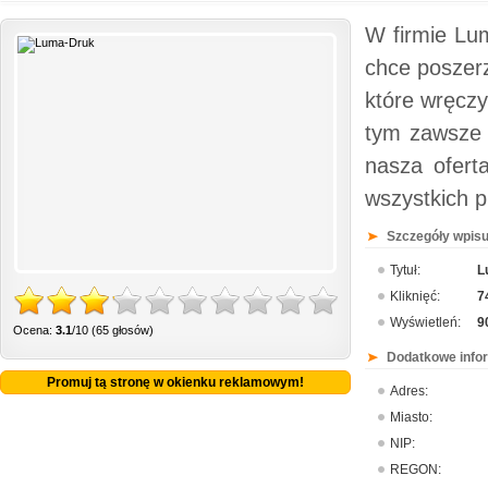
W firmie Lum
chce poszer
które wręcz
tym zawsze 
nasza ofert
wszystkich p
Szczegóły wpisu
Tytuł:
L
Kliknięć:
7
Wyświetleń:
9
Ocena:
3.1
/10 (65 głosów)
Dodatkowe info
Promuj tą stronę w okienku reklamowym!
Adres:
Miasto:
NIP:
REGON: