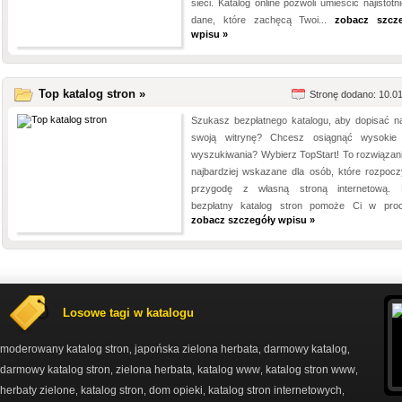
sieci. Katalog online pozwoli umieścić najistotn
dane, które zachęcą Twoi...
zobacz szcz
wpisu »
Top katalog stron »
Stronę dodano: 10.0
Szukasz bezpłatnego katalogu, aby dopisać n
swoją witrynę? Chcesz osiągnąć wysokie
wyszukiwania? Wybierz TopStart! To rozwiązani
najbardziej wskazane dla osób, które rozpocz
przygodę z własną stroną internetową.
bezpłatny katalog stron pomoże Ci w proce
zobacz szczegóły wpisu »
Losowe tagi w katalogu
moderowany katalog stron
japońska zielona herbata
darmowy katalog
,
,
,
darmowy katalog stron
zielona herbata
katalog www
katalog stron www
,
,
,
,
herbaty zielone
katalog stron
dom opieki
katalog stron internetowych
,
,
,
,