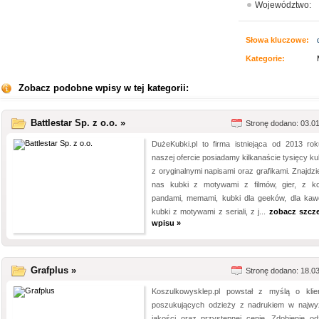
Województwo:
Słowa kluczowe:
Kategorie:
Zobacz podobne wpisy w tej kategorii:
Battlestar Sp. z o.o. »
Stronę dodano: 03.0
DużeKubki.pl to firma istniejąca od 2013 ro
naszej ofercie posiadamy kilkanaście tysięcy k
z oryginalnymi napisami oraz grafikami. Znajdzi
nas kubki z motywami z filmów, gier, z ko
pandami, memami, kubki dla geeków, dla kaw
kubki z motywami z seriali, z j...
zobacz szcz
wpisu »
Grafplus »
Stronę dodano: 18.0
Koszulkowysklep.pl powstał z myślą o klie
poszukujących odzieży z nadrukiem w najwy
jakości oraz przystępnej cenie. Zdobienie od