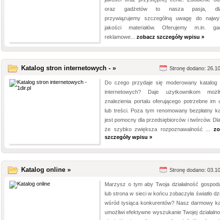
oraz gadżetów to nasza pasja, dla
przywiązujemy szczególną uwagę do najwy
jakości materiałów. Oferujemy m.in. ga
reklamowe...
zobacz szczegóły wpisu »
Katalog stron internetowych - »
Stronę dodano: 26.1
Do czego przydaje się moderowany katalog 
internetowych? Daje użytkownikom możl
znalezienia portalu oferującego potrzebne im u
lub treści. Poza tym renomowany bezpłatny ka
jest pomocny dla przedsiębiorców i twórców. Dla
że szybko zwiększa rozpoznawalność ...
zo
szczegóły wpisu »
Katalog online »
Stronę dodano: 03.1
Marzysz o tym aby Twoja działalność gospod
lub strona w sieci w końcu zobaczyła światło dz
wśród tysiąca konkurentów? Nasz darmowy ka
umożliwi efektywne wyszukanie Twojej działalno