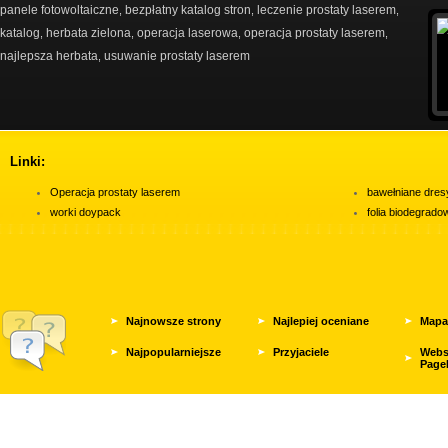
panele fotowoltaiczne
bezpłatny katalog stron
leczenie prostaty laserem
,
,
,
katalog
herbata zielona
operacja laserowa
operacja prostaty laserem
,
,
,
,
najlepsza herbata
usuwanie prostaty laserem
,
Linki:
Operacja prostaty laserem
bawełniane dres
worki doypack
folia biodegrad
Najnowsze strony
Najlepiej oceniane
Mapa
Najpopularniejsze
Przyjaciele
Webs
Page