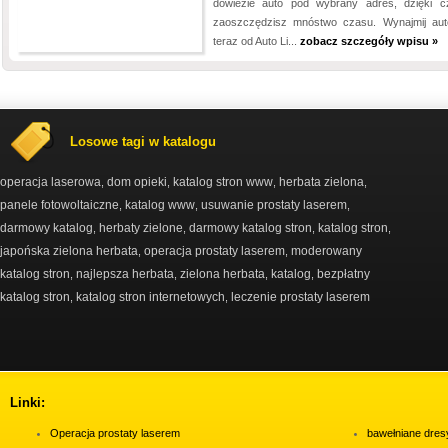
dowiezie auto pod wybrany adres, dzięki 
zaoszczędzisz mnóstwo czasu. Wynajmij aut
teraz od Auto Li...
zobacz szczegóły wpisu »
Losowe tagi w katalogu
operacja laserowa
dom opieki
katalog stron www
herbata zielona
,
,
,
,
panele fotowoltaiczne
katalog www
usuwanie prostaty laserem
,
,
,
darmowy katalog
herbaty zielone
darmowy katalog stron
katalog stron
,
,
,
,
japońska zielona herbata
operacja prostaty laserem
moderowany
,
,
katalog stron
najlepsza herbata
zielona herbata
katalog
bezpłatny
,
,
,
,
katalog stron
katalog stron internetowych
leczenie prostaty laserem
,
,
Linki:
Operacja prostaty laserem
bawełniane dres