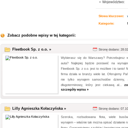
Województwo:
Słowa kluczowe:
Kategorie:
Zobacz podobne wpisy w tej kategorii:
Fleetbook Sp. z o.o. »
Stronę dodano: 28.0
Wybierasz się do Warszawy? Potrzebujesz w
auta? Najlepiej będzie postawić na wynaj
Fleetbook Sp. z o.o. jest to możliwe i to tanio!
firma działa w branży wiele lat. Oferujemy Pa
nie tylko wynajem samochodów dzienny, 
długoterminowy, który jest ciekawą al...
zo
szczegóły wpisu »
Lilly Agnieszka Kołaczyńska »
Stronę dodano: 07.1
Szeroka, rozbudowana flota, wiele bus
wynajem – właśnie tak można opisać działanie n
firmy. Gwarantujemy szybkie i bezpieczne prz