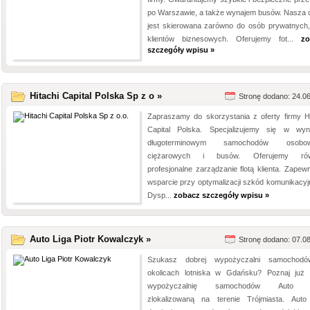
po Warszawie, a także wynajem busów. Nasza o
jest skierowana zarówno do osób prywatnych, 
klientów biznesowych. Oferujemy fot...
zo
szczegóły wpisu »
Hitachi Capital Polska Sp z o »
Stronę dodano: 24.0
Zapraszamy do skorzystania z oferty firmy Hi
Capital Polska. Specjalizujemy się w wyn
długoterminowym samochodów osobow
ciężarowych i busów. Oferujemy rów
profesjonalne zarządzanie flotą klienta. Zapew
wsparcie przy optymalizacji szkód komunikacyj
Dysp...
zobacz szczegóły wpisu »
Auto Liga Piotr Kowalczyk »
Stronę dodano: 07.0
Szukasz dobrej wypożyczalni samochod
okolicach lotniska w Gdańsku? Poznaj już 
wypożyczalnię samochodów Auto L
zlokalizowaną na terenie Trójmiasta. Auto