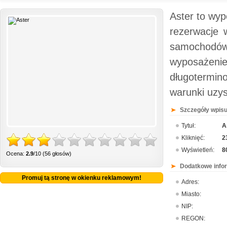
Aster to wy
rezerwacje 
samochodó
wyposażen
długotermin
warunki uzys
Szczegóły wpisu
Tytuł:
A
Kliknięć:
2
Wyświetleń:
8
Ocena:
2.9
/10 (56 głosów)
Dodatkowe info
Promuj tą stronę w okienku reklamowym!
Adres:
Miasto:
NIP:
REGON: