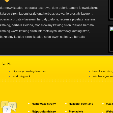
darmowy katalog
operacja laserowa
dom opieki
panele fotowoltaiczne
,
,
,
,
katalog stron
japońska zielona herbata
usuwanie prostaty laserem
,
,
,
operacja prostaty laserem
herbaty zielone
leczenie prostaty laserem
,
,
,
katalog
herbata zielona
moderowany katalog stron
zielona herbata
,
,
,
,
katalog www
katalog stron internetowych
darmowy katalog stron
,
,
,
bezpłatny katalog stron
katalog stron www
najlepsza herbata
,
,
Linki:
Operacja prostaty laserem
bawełniane dres
worki doypack
folia biodegrad
Najnowsze strony
Najlepiej oceniane
Mapa
Najpopularniejsze
Przyjaciele
Webs