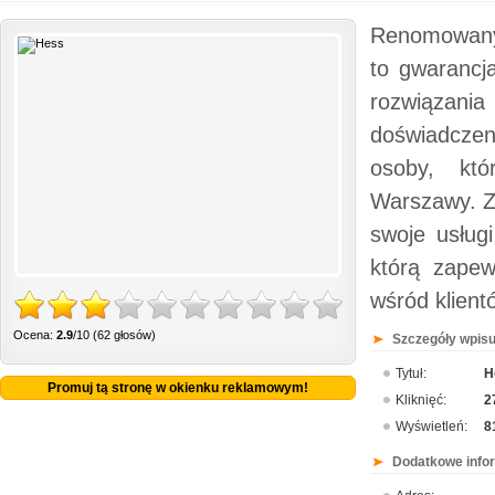
Renomowany
to gwarancj
rozwiązania
doświadczen
osoby, któ
Warszawy. Za
swoje usług
którą zape
wśród klient
Ocena:
2.9
/10 (62 głosów)
Szczegóły wpisu
Tytuł:
H
Promuj tą stronę w okienku reklamowym!
Kliknięć:
2
Wyświetleń:
8
Dodatkowe info