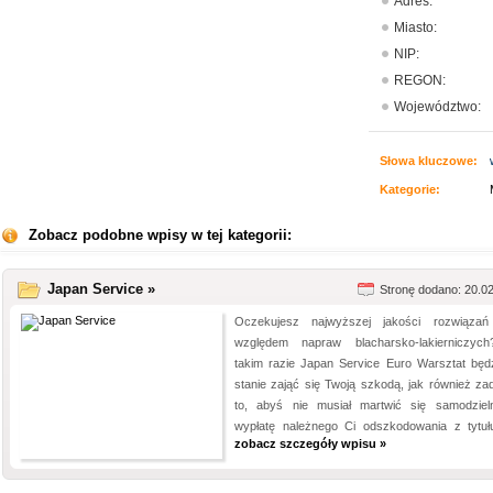
Adres:
Miasto:
NIP:
REGON:
Województwo:
Słowa kluczowe:
Kategorie:
Zobacz podobne wpisy w tej kategorii:
Japan Service »
Stronę dodano: 20.0
Oczekujesz najwyższej jakości rozwiąza
względem napraw blacharsko-lakierniczy
takim razie Japan Service Euro Warsztat będ
stanie zająć się Twoją szkodą, jak również za
to, abyś nie musiał martwić się samodziel
wypłatę należnego Ci odszkodowania z tytułu
zobacz szczegóły wpisu »