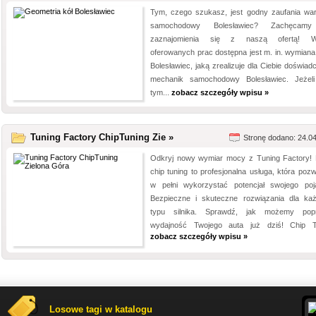
Tym, czego szukasz, jest godny zaufania war
samochodowy Bolesławiec? Zachęcam
zaznajomienia się z naszą ofertą! W
oferowanych prac dostępna jest m. in. wymiana 
Bolesławiec, jaką zrealizuje dla Ciebie doświad
mechanik samochodowy Bolesławiec. Jeżel
tym...
zobacz szczegóły wpisu »
Tuning Factory ChipTuning Zie »
Stronę dodano: 24.0
Odkryj nowy wymiar mocy z Tuning Factory!
chip tuning to profesjonalna usługa, która pozw
w pełni wykorzystać potencjał swojego poj
Bezpieczne i skuteczne rozwiązania dla ka
typu silnika. Sprawdź, jak możemy pop
wydajność Twojego auta już dziś! Chip Tu
zobacz szczegóły wpisu »
Losowe tagi w katalogu