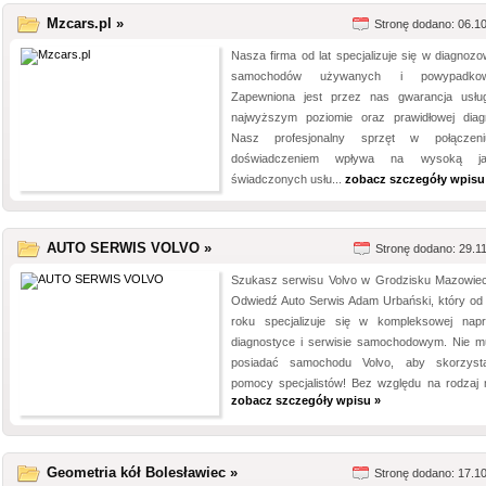
Mzcars.pl »
Stronę dodano: 06.1
Nasza firma od lat specjalizuje się w diagnozo
samochodów używanych i powypadkow
Zapewniona jest przez nas gwarancja usłu
najwyższym poziomie oraz prawidłowej diag
Nasz profesjonalny sprzęt w połączen
doświadczeniem wpływa na wysoką ja
świadczonych usłu...
zobacz szczegóły wpisu
AUTO SERWIS VOLVO »
Stronę dodano: 29.1
Szukasz serwisu Volvo w Grodzisku Mazowie
Odwiedź Auto Serwis Adam Urbański, który od
roku specjalizuje się w kompleksowej napr
diagnostyce i serwisie samochodowym. Nie m
posiadać samochodu Volvo, aby skorzys
pomocy specjalistów! Bez względu na rodzaj m
zobacz szczegóły wpisu »
Geometria kół Bolesławiec »
Stronę dodano: 17.1