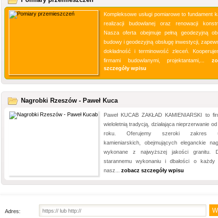
Kompleksowe usługi pomiarowe to fundament k
realizacji budowlanej oraz renowacji konstru
Nasza oferta obejmuje pełną geodezyjną ob
budowy i geodezyjną obsługę inwestycji, zapewn
dokładność i terminowość zleceń. Kooperuj
firmami budowlanymi, projektantami,...
zo
szczegóły wpisu
Nagrobki Rzeszów - Paweł Kuca
Paweł KUCAB ZAKŁAD KAMIENIARSKI to fi
wieloletnią tradycją, działająca nieprzerwanie o
roku. Oferujemy szeroki zakres u
kamieniarskich, obejmujących eleganckie nag
wykonane z najwyższej jakości granitu. D
starannemu wykonaniu i dbałości o każdy 
nasz...
zobacz szczegóły wpisu
Adres: