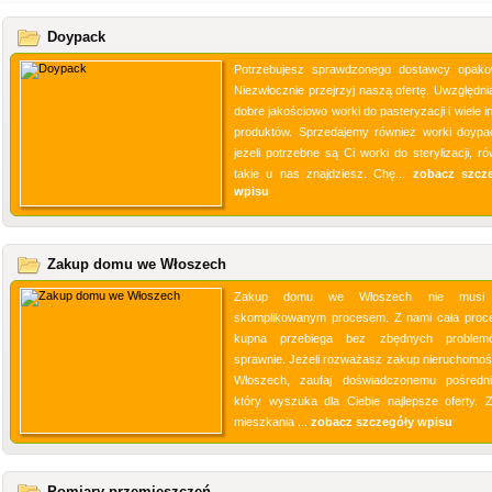
Doypack
Potrzebujesz sprawdzonego dostawcy opak
Niezwłocznie przejrzyj naszą ofertę. Uwzględni
dobre jakościowo worki do pasteryzacji i wiele 
produktów. Sprzedajemy również worki doypa
jeżeli potrzebne są Ci worki do sterylizacji, r
takie u nas znajdziesz. Chę...
zobacz szcz
wpisu
Zakup domu we Włoszech
Zakup domu we Włoszech nie musi
skomplikowanym procesem. Z nami cała proc
kupna przebiega bez zbędnych problem
sprawnie. Jeżeli rozważasz zakup nieruchomoś
Włoszech, zaufaj doświadczonemu pośredni
który wyszuka dla Ciebie najlepsze oferty. 
mieszkania ...
zobacz szczegóły wpisu
Pomiary przemieszczeń