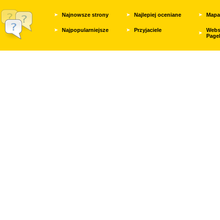
Najnowsze strony
Najlepiej oceniane
Mapa
Najpopularniejsze
Przyjaciele
Webs
Page