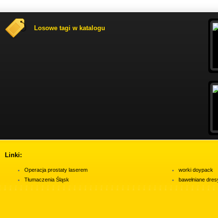
Losowe tagi w katalogu
Linki:
Operacja prostaty laserem
worki doypack
Tłumaczenia Śląsk
bawełniane dres