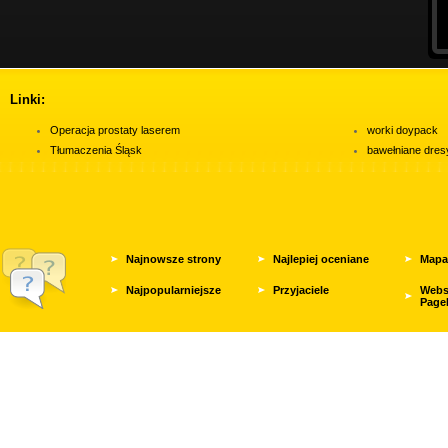
Linki:
Operacja prostaty laserem
worki doypack
Tłumaczenia Śląsk
bawełniane dres
Najnowsze strony
Najlepiej oceniane
Mapa
Najpopularniejsze
Przyjaciele
Webs
Page