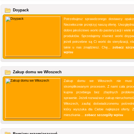
Doypack
Potrzebujesz sprawdzonego dostawcy opak
Niezwłocznie przejrzyj naszą ofertę. Uwzględni
dobre jakościowo worki do pasteryzacji i wiele 
produktów. Sprzedajemy również worki doypa
jeżeli potrzebne są Ci worki do sterylizacji, r
takie u nas znajdziesz. Chę...
zobacz szcz
wpisu
Zakup domu we Włoszech
Zakup domu we Włoszech nie musi
skomplikowanym procesem. Z nami cała proc
kupna przebiega bez zbędnych problem
sprawnie. Jeżeli rozważasz zakup nieruchomoś
Włoszech, zaufaj doświadczonemu pośredni
który wyszuka dla Ciebie najlepsze oferty. 
mieszkania ...
zobacz szczegóły wpisu
Pomiary przemieszczeń