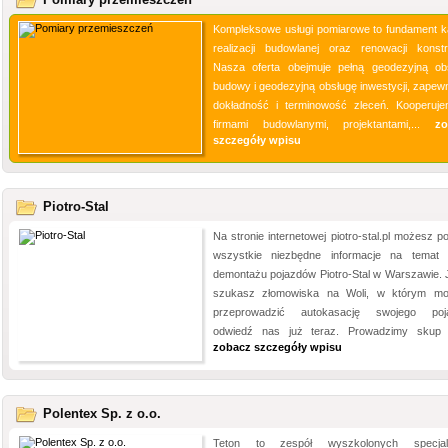
Kompleksowe usługi pomiarowe to fundament k
realizacji budowlanej oraz renowacji konstru
Nasza oferta obejmuje pełną geodezyjną ob
budowy i geodezyjną obsługę inwestycji, zapewn
dokładność i terminowość zleceń. Kooperuj
firmami budowlanymi, projektantami,...
zo
szczegóły wpisu
Piotro-Stal
Na stronie internetowej piotro-stal.pl możesz p
wszystkie niezbędne informacje na temat s
demontażu pojazdów Piotro-Stal w Warszawie. J
szukasz złomowiska na Woli, w którym m
przeprowadzić autokasację swojego poj
odwiedź nas już teraz. Prowadzimy skup z
zobacz szczegóły wpisu
Polentex Sp. z o.o.
Teton to zespół wyszkolonych specjali