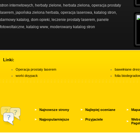
stron internetowych
herbaty zielone
herbata zielona
operacja prostaty
,
,
,
laserem
japońska zielona herbata
operacja laserowa
katalog stron
,
,
,
,
darmowy katalog
dom opieki
leczenie prostaty laserem
panele
,
,
,
fotowoltaiczne
katalog www
moderowany katalog stron
,
,
Linki:
Operacja prostaty laserem
bawełniane dres
worki doypack
folia biodegrad
Najnowsze strony
Najlepiej oceniane
Mapa
Najpopularniejsze
Przyjaciele
Webs
Page