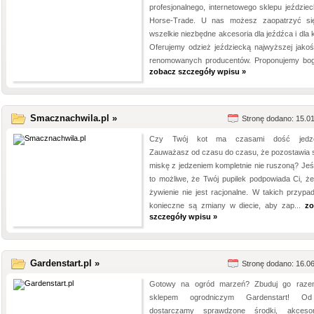
profesjonalnego, internetowego sklepu jeździec
Horse-Trade. U nas możesz zaopatrzyć s
wszelkie niezbędne akcesoria dla jeźdźca i dla 
Oferujemy odzież jeździecką najwyższej jakoś
renomowanych producentów. Proponujemy boga
zobacz szczegóły wpisu »
Smacznachwila.pl »
Stronę dodano: 15.0
Czy Twój kot ma czasami dość jedze
Zauważasz od czasu do czasu, że pozostawia 
miskę z jedzeniem kompletnie nie ruszoną? Jeśli
to możliwe, że Twój pupilek podpowiada Ci, że
żywienie nie jest racjonalne. W takich przypa
konieczne są zmiany w diecie, aby zap...
zo
szczegóły wpisu »
Gardenstart.pl »
Stronę dodano: 16.0
Gotowy na ogród marzeń? Zbuduj go raz
sklepem ogrodniczym Gardenstart! Od
dostarczamy sprawdzone środki, akceso