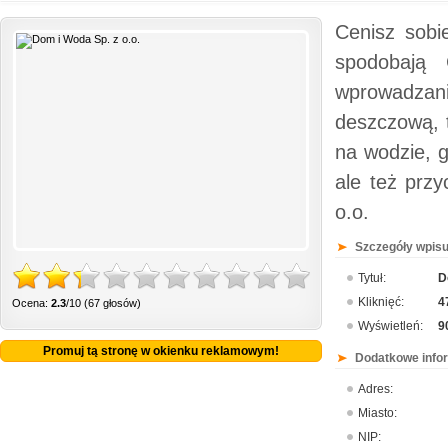
Cenisz sobi
spodobają 
wprowadza
deszczową, t
na wodzie, 
ale też prz
o.o.
Szczegóły wpisu
Tytuł:
D
Kliknięć:
4
Ocena:
2.3
/10 (67 głosów)
Wyświetleń:
9
Promuj tą stronę w okienku reklamowym!
Dodatkowe info
Adres:
Miasto:
NIP: