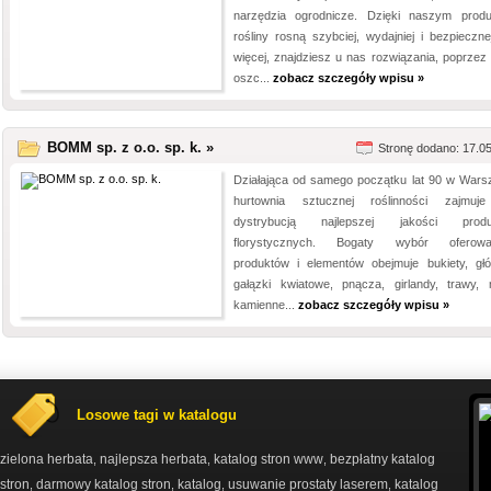
narzędzia ogrodnicze. Dzięki naszym prod
rośliny rosną szybciej, wydajniej i bezpieczne
więcej, znajdziesz u nas rozwiązania, poprzez 
oszc...
zobacz szczegóły wpisu »
BOMM sp. z o.o. sp. k. »
Stronę dodano: 17.0
Działająca od samego początku lat 90 w Wars
hurtownia sztucznej roślinności zajmuj
dystrybucją najlepszej jakości produ
florystycznych. Bogaty wybór oferowa
produktów i elementów obejmuje bukiety, głó
gałązki kwiatowe, pnącza, girlandy, trawy,
kamienne...
zobacz szczegóły wpisu »
Losowe tagi w katalogu
zielona herbata
najlepsza herbata
katalog stron www
bezpłatny katalog
,
,
,
stron
darmowy katalog stron
katalog
usuwanie prostaty laserem
katalog
,
,
,
,