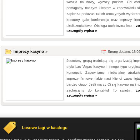
weszła na nowy, wyższy poziom. Od wiel
pomagamy naszym klientom w zapewnianiu si
zaplecza podczas takich uroczystych wydarzeń
koncerty, gale, konferencje oraz imprezy firm
okolicznościowe. Obsługa techniczna imp...
zo
szczegóły wpisu »
Imprezy kasyno »
Stronę dodano: 16.0
Jesteśmy grupą trudniącą się organizacją imp
stylu Las Vegas kasyno i innego typu orygina
koncepcji. Zapewniamy niebanalne atrakc
imprezy firmowe, jakie nasi klienci zapamięta
bardzo długo. Jeśli marzy Ci się kasyno na imp
zachęcamy do kontaktu! To świetn...
zo
szczegóły wpisu »
Losowe tagi w katalogu