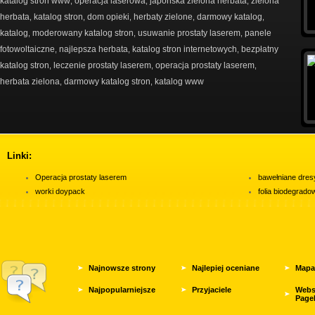
katalog stron www
operacja laserowa
japońska zielona herbata
zielona
,
,
,
herbata
katalog stron
dom opieki
herbaty zielone
darmowy katalog
,
,
,
,
,
katalog
moderowany katalog stron
usuwanie prostaty laserem
panele
,
,
,
fotowoltaiczne
najlepsza herbata
katalog stron internetowych
bezpłatny
,
,
,
katalog stron
leczenie prostaty laserem
operacja prostaty laserem
,
,
,
herbata zielona
darmowy katalog stron
katalog www
,
,
Linki:
Operacja prostaty laserem
bawełniane dres
worki doypack
folia biodegrad
Najnowsze strony
Najlepiej oceniane
Mapa
Najpopularniejsze
Przyjaciele
Webs
Page