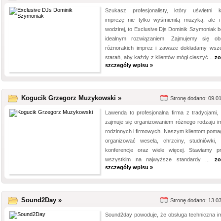
Szukasz profesjonalisty, który uświetni 
imprezę nie tylko wyśmienitą muzyką, ale i
wodzirej, to Exclusive Djs Dominik Szymoniak b
idealnym rozwiązaniem. Zajmujemy się ob
różnorakich imprez i zawsze dokładamy wsze
starań, aby każdy z klientów mógł cieszyć...
zo
szczegóły wpisu »
Kogucik Grzegorz Muzykowski »
Stronę dodano: 09.0
Lawenda to profesjonalna firma z tradycjami, 
zajmuje się organizowaniem różnego rodzaju i
rodzinnych i firmowych. Naszym klientom pom
organizować wesela, chrzciny, studniówki, gr
konferencje oraz wiele więcej. Stawiamy p
wszystkim na najwyższe standardy ...
zo
szczegóły wpisu »
Sound2Day »
Stronę dodano: 13.0
Sound2day powoduje, że obsługa techniczna i