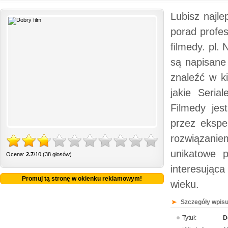
Lubisz najle
porad profes
filmedy. pl.
są napisane 
znaleźć w k
jakie Seria
Filmedy jes
przez ekspe
rozwiązani
unikatowe p
Ocena:
2.7
/10 (38 głosów)
interesująca
Promuj tą stronę w okienku reklamowym!
wieku.
Szczegóły wpisu
Tytuł:
D