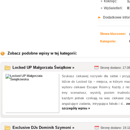
Kliknięć:
1
Wyświetleń:
8
Dodatkowe info
Słowa kluczowe:
Kategorie:
Zobacz podobne wpisy w tej kategorii:
Locked UP Małgorzata Świątkow »
Stronę dodano: 17.0
Szukasz ciekawej rozrywki dla siebie i przyja
Idźcie do Locked Up – miejsca, w którym mac
wyboru ciekawe Escape Room-y. Każdy z ni
inny scenariusz, wystrój, poziom trudnoś
każdym jednak czekają na was ciekawe zag
angażujące zadania, intrygująca fabuła i d...
zo
szczegóły wpisu »
Exclusive DJs Dominik Szymoni »
Stronę dodano: 19.1