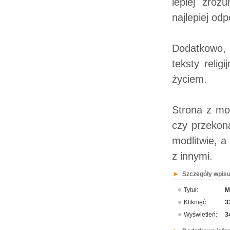
lepiej zroz
najlepiej o
Dodatkowo, 
teksty reli
życiem.
Strona z mod
czy przekon
modlitwie, a
z innymi.
Szczegóły wpisu
Tytuł:
M
Kliknięć:
3
Wyświetleń:
3