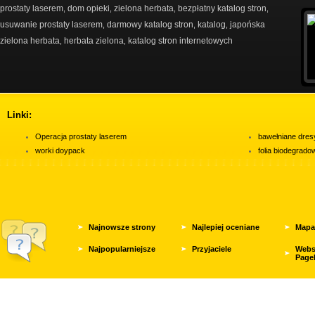
prostaty laserem
dom opieki
zielona herbata
bezpłatny katalog stron
,
,
,
,
usuwanie prostaty laserem
darmowy katalog stron
katalog
japońska
,
,
,
zielona herbata
herbata zielona
katalog stron internetowych
,
,
Linki:
Operacja prostaty laserem
bawełniane dres
worki doypack
folia biodegrad
Najnowsze strony
Najlepiej oceniane
Mapa
Najpopularniejsze
Przyjaciele
Webs
Page