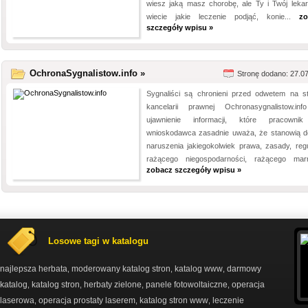
wiesz jaką masz chorobę, ale Ty i Twój lekar
wiecie jakie leczenie podjąć, konie...
zo
szczegóły wpisu »
OchronaSygnalistow.info »
Stronę dodano: 27.0
Sygnaliści są chronieni przed odwetem na st
kancelarii prawnej Ochronasygnalistow.in
ujawnienie informacji, które pracowni
wnioskodawca zasadnie uważa, że stanowią 
naruszenia jakiegokolwiek prawa, zasady, regul
rażącego niegospodarności, rażącego marno
zobacz szczegóły wpisu »
Losowe tagi w katalogu
najlepsza herbata
moderowany katalog stron
katalog www
darmowy
,
,
,
katalog
katalog stron
herbaty zielone
panele fotowoltaiczne
operacja
,
,
,
,
laserowa
operacja prostaty laserem
katalog stron www
leczenie
,
,
,