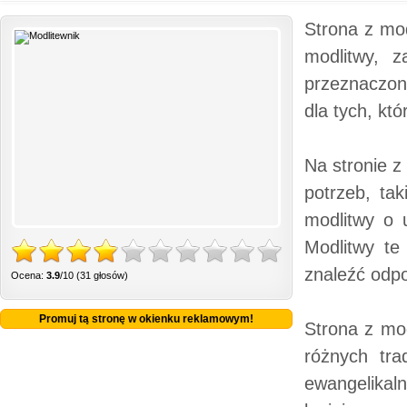
Strona z mo
modlitwy, z
przeznaczon
dla tych, kt
Na stronie z
potrzeb, ta
modlitwy o 
Modlitwy te
znaleźć odp
Ocena:
3.9
/10 (31 głosów)
Promuj tą stronę w okienku reklamowym!
Strona z mo
różnych trad
ewangelikal