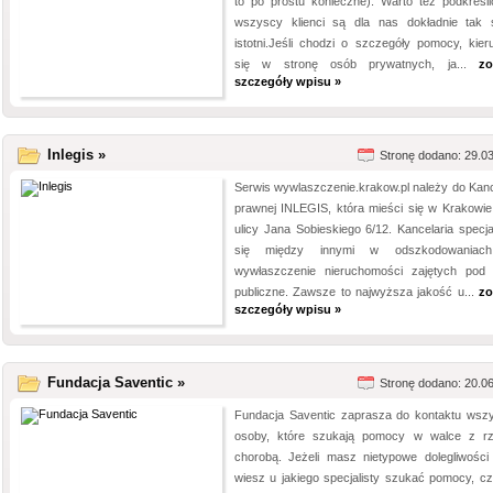
to po prostu konieczne). Warto też podkreśli
wszyscy klienci są dla nas dokładnie tak
istotni.Jeśli chodzi o szczegóły pomocy, kier
się w stronę osób prywatnych, ja...
zo
szczegóły wpisu »
Inlegis »
Stronę dodano: 29.0
Serwis wywlaszczenie.krakow.pl należy do Kance
prawnej INLEGIS, która mieści się w Krakowie
ulicy Jana Sobieskiego 6/12. Kancelaria specjal
się między innymi w odszkodowaniac
wywłaszczenie nieruchomości zajętych pod 
publiczne. Zawsze to najwyższa jakość u...
zo
szczegóły wpisu »
Fundacja Saventic »
Stronę dodano: 20.0
Fundacja Saventic zaprasza do kontaktu wszy
osoby, które szukają pomocy w walce z r
chorobą. Jeżeli masz nietypowe dolegliwości 
wiesz u jakiego specjalisty szukać pomocy, cz