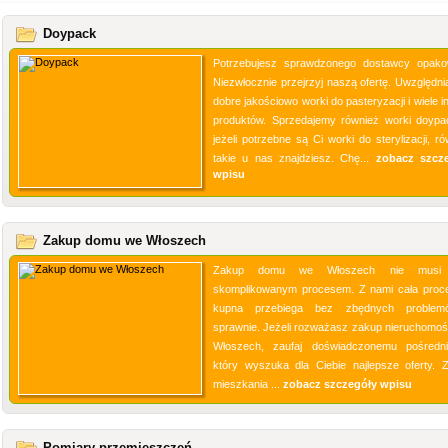
Doypack
Potrzebujesz sprawdzonego dostawcy opak
Niezwłocznie przejrzyj naszą ofertę. Uwzględni
dobre jakościowo worki do pasteryzacji i wiele 
produktów. Sprzedajemy również worki doypa
jeżeli potrzebne są Ci worki do sterylizacji, r
takie u nas znajdziesz. Chę...
zobacz szcz
wpisu
Zakup domu we Włoszech
Zakup domu we Włoszech nie musi
skomplikowanym procesem. Z nami cała proc
kupna przebiega bez zbędnych problem
sprawnie. Jeżeli rozważasz zakup nieruchomoś
Włoszech, zaufaj doświadczonemu pośredni
który wyszuka dla Ciebie najlepsze oferty. 
mieszkania ...
zobacz szczegóły wpisu
Pomiary przemieszczeń