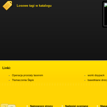
Losowe tagi w katalogu
Linki:
Operacja prostaty laserem
worki doypack
Tłumaczenia Śląsk
bawełniane dres
Najnowsze strony
Najlepiej oceniane
Mapa