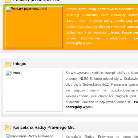
Kompleksowe usługi pomiarowe to fundament k
realizacji budowlanej oraz renowacji konstru
Nasza oferta obejmuje pełną geodezyjną ob
budowy i geodezyjną obsługę inwestycji, zapewn
dokładność i terminowość zleceń. Kooperuj
firmami budowlanymi, projektantami,...
zo
szczegóły wpisu
Inlegis
Serwis wywlaszczenie.krakow.pl należy do Kance
prawnej INLEGIS, która mieści się w Krakowie
ulicy Jana Sobieskiego 6/12. Kancelaria specjal
się między innymi w odszkodowaniac
wywłaszczenie nieruchomości zajętych pod 
publiczne. Zawsze to najwyższa jakość u...
zo
szczegóły wpisu
Kancelaria Radcy Prawnego Mic
Kancelaria Radcy Prawnego to biuro, kt