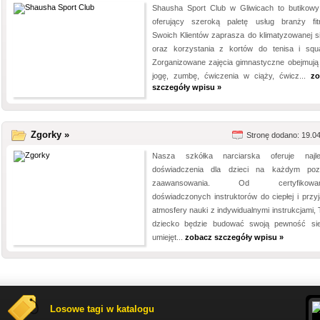
Shausha Sport Club w Gliwicach to butikowy
oferujący szeroką paletę usług branży fit
Swoich Klientów zaprasza do klimatyzowanej si
oraz korzystania z kortów do tenisa i squ
Zorganizowane zajęcia gimnastyczne obejmują 
jogę, zumbę, ćwiczenia w ciąży, ćwicz...
zo
szczegóły wpisu »
Zgorky »
Stronę dodano: 19.0
Nasza szkółka narciarska oferuje najl
doświadczenia dla dzieci na każdym poz
zaawansowania. Od certyfikowan
doświadczonych instruktorów do ciepłej i przyj
atmosfery nauki z indywidualnymi instrukcjami, 
dziecko będzie budować swoją pewność sie
umiejęt...
zobacz szczegóły wpisu »
Losowe tagi w katalogu