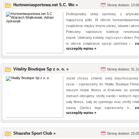
Hurtowniasportowa.net S.C. Wo »
Stronę dodano: 13.0
Profesjonalny sklep sportowy z artykuł
najwyższej półki. W ofercie hurtowniasportow
znajdziecie między innymi odzież, obuwie i akce
Polecamy najnowsze kolekcje renomowa
marek. Ubieramy kobiety, mężczyzn i dzieci. Po
w ofercie znajdziecie sprzęt sportowy i...
zo
szczegóły wpisu »
Vitality Boutique Sp z o. o. »
Stronę dodano: 31.1
Jeżeli chcesz zmienić swój dotychczasowy
życia – zapraszamy do Vitality Boutique Fitne
naszym klubie fitness w Krakowie na pona
metrach oferujemy strefę cardio i wolnych cięż
salę fitness, salę do spinningu oraz strefę rel
sauną. Oprócz tego zapraszamy n...
zo
szczegóły wpisu »
Shausha Sport Club »
Stronę dodano: 23.0