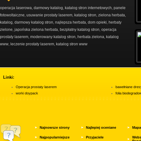
operacja laserowa
darmowy katalog
katalog stron internetowych
panele
,
,
,
fotowoltaiczne
usuwanie prostaty laserem
katalog stron
zielona herbata
,
,
,
,
katalog
darmowy katalog stron
najlepsza herbata
dom opieki
herbaty
,
,
,
,
zielone
japońska zielona herbata
bezpłatny katalog stron
operacja
,
,
,
prostaty laserem
moderowany katalog stron
herbata zielona
katalog
,
,
,
www
leczenie prostaty laserem
katalog stron www
,
,
Linki:
Operacja prostaty laserem
bawełniane dres
worki doypack
folia biodegrad
Najnowsze strony
Najlepiej oceniane
Mapa
Najpopularniejsze
Przyjaciele
Webs