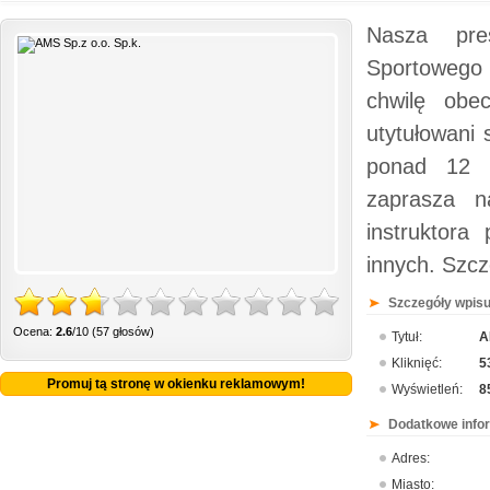
Nasza pres
Sportowego 
chwilę obe
utytułowani 
ponad 12 t
zaprasza na
instruktora 
innych. Szcz
Szczegóły wpisu
Ocena:
2.6
/10 (57 głosów)
Tytuł:
A
Kliknięć:
5
Promuj tą stronę w okienku reklamowym!
Wyświetleń:
8
Dodatkowe info
Adres:
Miasto: