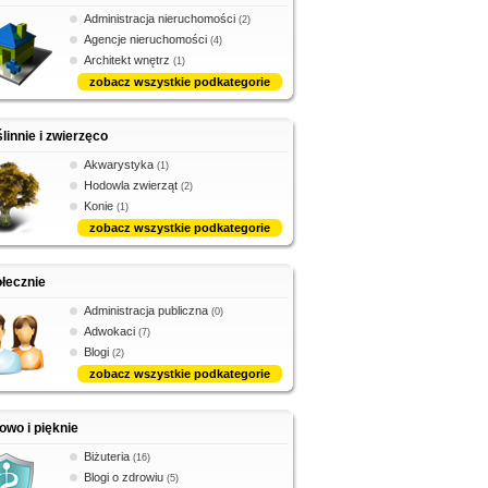
Administracja nieruchomości
(2)
Agencje nieruchomości
(4)
Architekt wnętrz
(1)
zobacz wszystkie podkategorie
linnie i zwierzęco
Akwarystyka
(1)
Hodowla zwierząt
(2)
Konie
(1)
zobacz wszystkie podkategorie
łecznie
Administracja publiczna
(0)
Adwokaci
(7)
Blogi
(2)
zobacz wszystkie podkategorie
owo i pięknie
Biżuteria
(16)
Blogi o zdrowiu
(5)