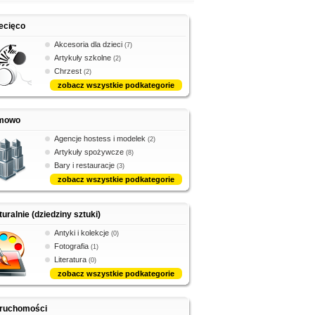
ecięco
Akcesoria dla dzieci
(7)
Artykuły szkolne
(2)
Chrzest
(2)
zobacz wszystkie podkategorie
rmowo
Agencje hostess i modelek
(2)
Artykuły spożywcze
(8)
Bary i restauracje
(3)
zobacz wszystkie podkategorie
turalnie (dziedziny sztuki)
Antyki i kolekcje
(0)
Fotografia
(1)
Literatura
(0)
zobacz wszystkie podkategorie
eruchomości