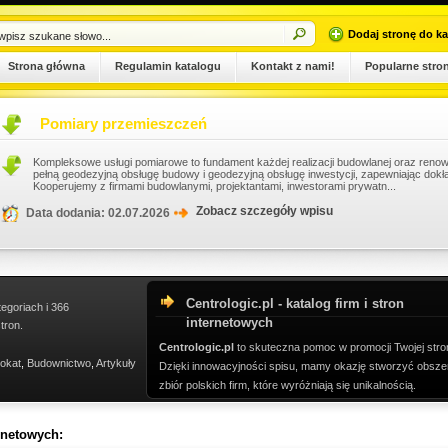
Dodaj stronę do ka
Strona główna
Regulamin katalogu
Kontakt z nami!
Popularne stro
Pomiary przemieszczeń
Kompleksowe usługi pomiarowe to fundament każdej realizacji budowlanej oraz renowa
pełną geodezyjną obsługę budowy i geodezyjną obsługę inwestycji, zapewniając dokł
Kooperujemy z firmami budowlanymi, projektantami, inwestorami prywatn...
Zobacz szczegóły wpisu
Data dodania: 02.07.2026
Centrologic.pl - katalog firm i stron
tegoriach i 366
internetowych
tron.
Centrologic.pl
to skuteczna pomoc w promocji Twojej stro
okat
,
Budownictwo
,
Artykuły
Dzięki innowacyjności spisu, mamy okazję stworzyć obsze
zbiór polskich firm, które wyróżniają się unikalnością.
ernetowych: