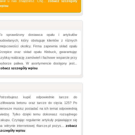
takie u nas znajdziesz. Chę...
zobacz szczegóły
wpisu
To sprawdzony dostawca opału i artykułów
budowlanych, który obsługuje klientów z różnych
miejscowości okolicy. Firma zapewnia skład opału
Krzepice oraz skład opału Kłobuck, gwarantując
szybką realizację zamówień i fachowe wsparcie przy
wyborze paliwa. W asortymencie dostępny jest...
zobacz szczegóły wpisu
Potrzebujesz kupić odpowiednie tarcze do
szlifowania betonu oraz tarcze do cięcia 125? Po
pierwsze musisz posiadać na ich temat odpowiednią
wiedzę. Tylko dzięki temu dokonasz rozsądnego
zakupu. Czytając regularnie artykuły pojawiające się
na witrynie internetowej 4tarcze.pl pozys...
zobacz
szczegóły wpisu