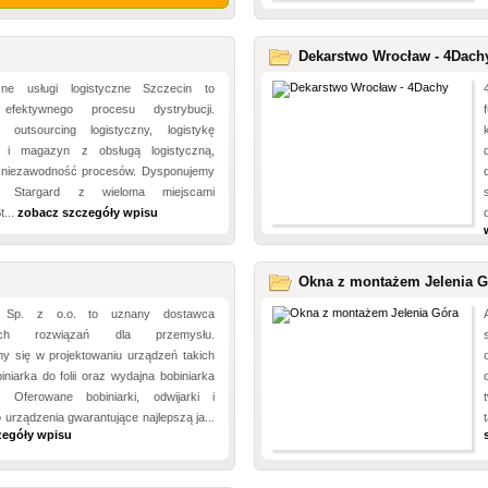
Dekarstwo Wrocław - 4Dach
czne usługi logistyczne Szczecin to
efektywnego procesu dystrybucji.
 outsourcing logistyczny, logistykę
ą i magazyn z obsługą logistyczną,
 niezawodność procesów. Dysponujemy
 Stargard z wieloma miejscami
t...
zobacz szczegóły wpisu
Okna z montażem Jelenia G
Sp. z o.o. to uznany dostawca
nych rozwiązań dla przemysłu.
my się w projektowaniu urządzeń takich
biniarka do folii oraz wydajna bobiniarka
. Oferowane bobiniarki, odwijarki i
o urządzenia gwarantujące najlepszą ja...
zegóły wpisu