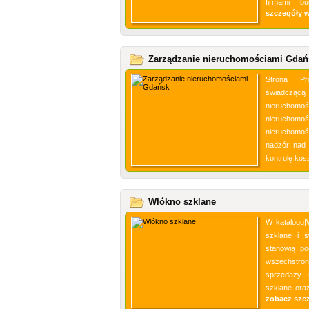
firmami bu
szczegóły 
Zarządzanie nieruchomościami Gdań
Strona Pr
świadcząc
nieruchom
nieruchom
nieruchomoś
nadzór nad 
kontrolę kosz
Włókno szklane
W katalogu
szklane i ś
stanowią po
wszechstro
sprzedaży 
szklane oraz
zobacz szc