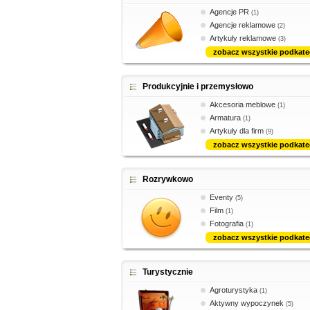
Agencje PR
(1)
Agencje reklamowe
(2)
Artykuły reklamowe
(3)
zobacz wszystkie podkate
Produkcyjnie i przemysłowo
Akcesoria meblowe
(1)
Armatura
(1)
Artykuły dla firm
(9)
zobacz wszystkie podkate
Rozrywkowo
Eventy
(5)
Film
(1)
Fotografia
(1)
zobacz wszystkie podkate
Turystycznie
Agroturystyka
(1)
Aktywny wypoczynek
(5)