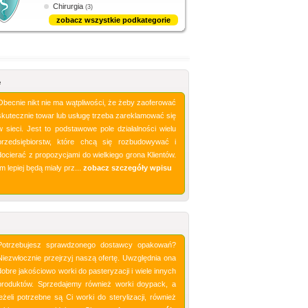
Chirurgia
(3)
zobacz wszystkie podkategorie
e
Obecnie nikt nie ma wątpliwości, że żeby zaoferować
skutecznie towar lub usługę trzeba zareklamować się
w sieci. Jest to podstawowe pole działalności wielu
przedsiębiorstw, które chcą się rozbudowywać i
docierać z propozycjami do wielkiego grona Klientów.
Im lepiej będą miały prz...
zobacz szczegóły wpisu
Potrzebujesz sprawdzonego dostawcy opakowań?
Niezwłocznie przejrzyj naszą ofertę. Uwzględnia ona
dobre jakościowo worki do pasteryzacji i wiele innych
produktów. Sprzedajemy również worki doypack, a
jeżeli potrzebne są Ci worki do sterylizacji, również