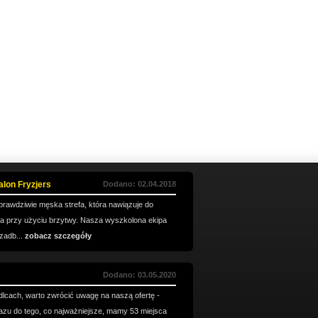
lon Fryzjers
Dodano: 02.04.2018
rawdziwie męska strefa, która nawiązuje do
nia przy użyciu brzytwy. Nasza wyszkolona ekipa
zadb...
zobacz szczegóły
Dodano: 03.05.2020
dlcach, warto zwrócić uwagę na naszą ofertę -
azu do tego, co najważniejsze, mamy 53 miejsca