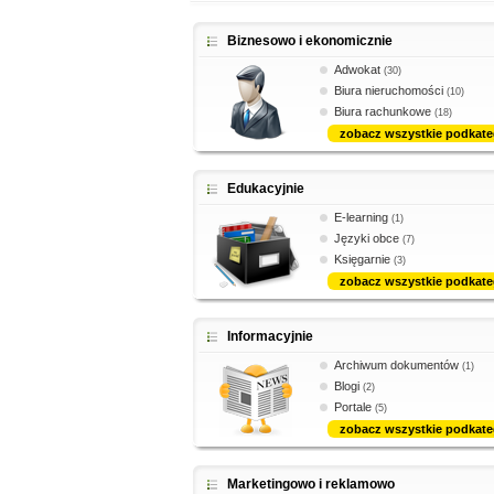
Biznesowo i ekonomicznie
Adwokat
(30)
Biura nieruchomości
(10)
Biura rachunkowe
(18)
zobacz wszystkie podkate
Edukacyjnie
E-learning
(1)
Języki obce
(7)
Księgarnie
(3)
zobacz wszystkie podkate
Informacyjnie
Archiwum dokumentów
(1)
Blogi
(2)
Portale
(5)
zobacz wszystkie podkate
Marketingowo i reklamowo