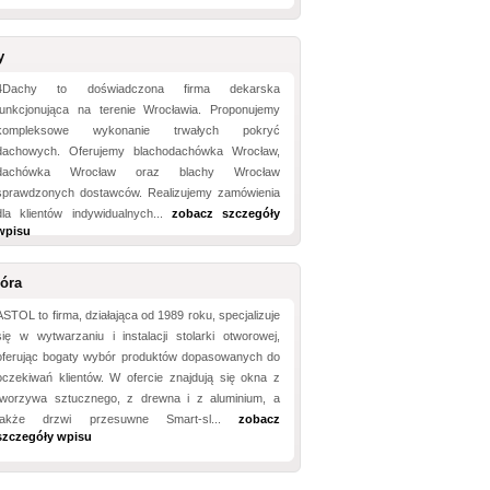
y
4Dachy to doświadczona firma dekarska
funkcjonująca na terenie Wrocławia. Proponujemy
kompleksowe wykonanie trwałych pokryć
dachowych. Oferujemy blachodachówka Wrocław,
dachówka Wrocław oraz blachy Wrocław
sprawdzonych dostawców. Realizujemy zamówienia
dla klientów indywidualnych...
zobacz szczegóły
wpisu
óra
ASTOL to firma, działająca od 1989 roku, specjalizuje
się w wytwarzaniu i instalacji stolarki otworowej,
oferując bogaty wybór produktów dopasowanych do
oczekiwań klientów. W ofercie znajdują się okna z
tworzywa sztucznego, z drewna i z aluminium, a
także drzwi przesuwne Smart-sl...
zobacz
szczegóły wpisu