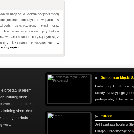
wik to miejsce, w którym pacjenci mogą
rofesjonalne i empatyczne wsparcie w
drowia psychicznego, relacji oraz
i. Ten kameralny gabinet psychologa
wnia wsparcie osobom borykającym się z
resem, kryzysami emocjonalnymi ...
zegóły wpisu
Gentleman Męski Sa
Barbershop Gentleman to p
e prostaty laserem
,
kultury tradycyjnego gole
ron
katalog stron
,
,
profesjonalnych barberów 
rmowy katalog stron
,
y katalog stron
dom
,
Europa
 katalog
herbata
,
og www
Jeśli szukasz hotelu w Sie
Europa. Przechodząc od r