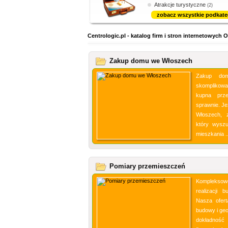
Atrakcje turystyczne
(2)
zobacz wszystkie podkate
Centrologic.pl - katalog firm i stron internetowyc
Zakup domu we Włoszech
Zakup do
skomplikowa
kupna prz
sprawnie. J
Włoszech, 
który wyszu
mieszkania .
Pomiary przemieszczeń
Kompleksowe
realizacji 
Nasza ofert
budowy i geo
dokładność 