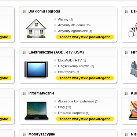
Dla domu i ogrodu
Dzi
Alarmy
(2)
Artykuły dla domu
(25)
Artykuły ogrodnicze
(4)
gorie
zobacz wszystkie podkategorie
Elektronicznie (AGD, RTV, GSM)
Fi
Blog AGD i RTV
(1)
Części komputerowe
(2)
Elektronika
(2)
gorie
zobacz wszystkie podkategorie
Informatycznie
Kul
Akcesoria komputerowe
(2)
Blogi
(32)
Drukarki i kopiarki
(1)
gorie
zobacz wszystkie podkategorie
Motoryzacyjnie
Ni