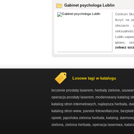
Gabinet psychologa Lublin
Centrum Sko
liczyć na p
obszarze z
seksualnośc
Lublin zape
lękiem, st
zobacz szc
Losowe tagi w katalogu
leczenie prostaty laserem
herbaty zielone
usuwani
,
,
operacja prostaty laserem
moderowany katalog st
,
katalog stron internetowych
najlepsza herbata
da
,
,
katalog stron www
panele fotowoltaiczne
bezpłatn
,
,
opieki
japońska zielona herbata
katalog
darmowy
,
,
,
zielona
zielona herbata
operacja laserowa
katal
,
,
,