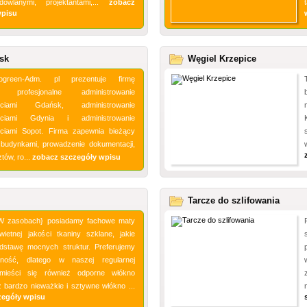
dowlanymi, projektantami,...
zobacz
wpisu
sk
Węgiel Krzepice
ogreen-Adm. pl prezentuje firmę
ą profesjonalne administrowanie
ościami Gdańsk, administrowanie
ościami Gdynia i administrowanie
ciami Sopot. Firma zapewnia bieżący
budynkami, prowadzenie dokumentacji,
tów, ro...
zobacz szczegóły wpisu
Tarcze do szlifowania
|W zasobach} posiadamy fachowe maty
wietnej jakości tkaniny szklane, jakie
dstawę mocnych struktur. Preferujemy
nność, dlatego w naszej regularnej
mieści się również odporne włókno
 bardzo nieważkie i sztywne włókno ...
zegóły wpisu