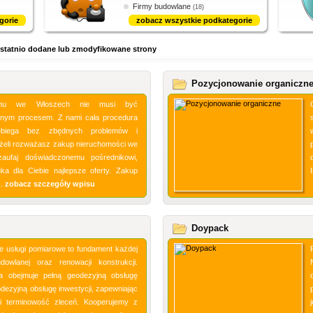
Firmy budowlane
(18)
gorie
zobacz wszystkie podkategorie
h Ostatnio dodane lub zmodyfikowane strony
Pozycjonowanie organiczn
mu we Włoszech nie musi być
nym procesem. Z nami cała procedura
ebiega bez zbędnych problemów i
eżeli rozważasz zakup nieruchomości we
zaufaj doświadczonemu pośrednikowi,
ka dla Ciebie najlepsze oferty. Zakup
..
zobacz szczegóły wpisu
Doypack
 usługi pomiarowe to fundament każdej
budowlanej oraz renowacji konstrukcji.
a obejmuje pełną geodezyjną obsługę
dezyjną obsługę inwestycji, zapewniając
i terminowość zleceń. Kooperujemy z