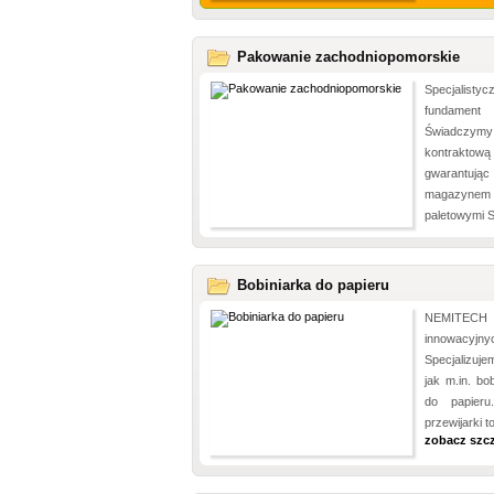
Pakowanie zachodniopomorskie
Specjalisty
fundament 
Świadczymy
kontraktow
gwarantując
magazynem
paletowymi S
Bobiniarka do papieru
NEMITECH 
innowacyj
Specjalizuje
jak m.in. bo
do papieru
przewijarki t
zobacz szc