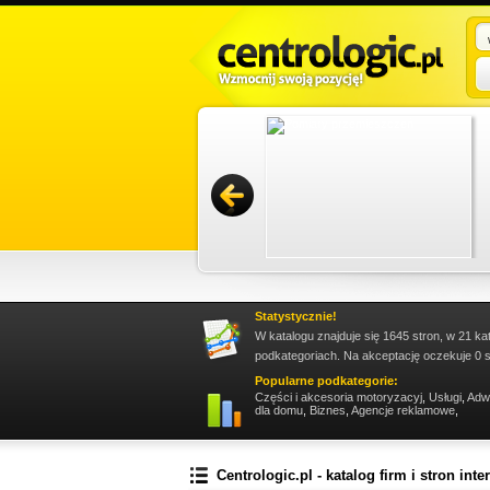
sługę trzeba zareklamować się w sieci. Jest to
owywać i docierać z propozycjami do wielkiego
Promuj stronę w okienku!
Statystycznie!
W katalogu znajduje się 1645 stron, w 21 ka
podkategoriach. Na akceptację oczekuje 0 s
Popularne podkategorie:
Części i akcesoria motoryzacyj
,
Usługi
,
Adw
dla domu
,
Biznes
,
Agencje reklamowe
,
Centrologic.pl - katalog firm i stron int