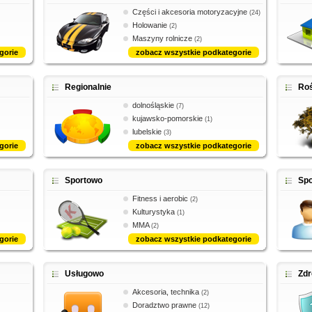
Części i akcesoria motoryzacyjne
(24)
Holowanie
(2)
Maszyny rolnicze
(2)
gorie
zobacz wszystkie podkategorie
Regionalnie
Roś
dolnośląskie
(7)
kujawsko-pomorskie
(1)
lubelskie
(3)
gorie
zobacz wszystkie podkategorie
Sportowo
Spo
Fitness i aerobic
(2)
Kulturystyka
(1)
MMA
(2)
gorie
zobacz wszystkie podkategorie
Usługowo
Zdr
Akcesoria, technika
(2)
Doradztwo prawne
(12)