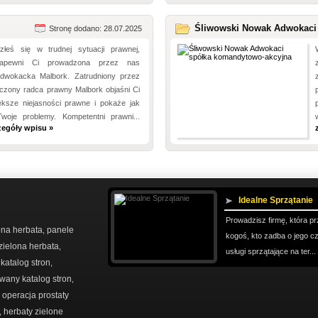
Śliwowski Nowak Adwokaci 
Stronę dodano: 28.07.2025
azłeś się w trudnej sytuacji prawnej,
zapewni Ci prowadzona przez nas
adwokacka Malbork. Zatrudniony przez
czony radca prawny Malbork objaśni Ci
ększe niejasności prawne i pokaże jak
woje problemy. Kompetentni prawni...
zegóły wpisu »
Idealne Sprzątanie
Prowadzisz firmę, która p
ona herbata
panele
,
kogoś, kto zadba o jego c
zielona herbata
,
usługi sprzątające na ter...
katalog stron
,
,
any katalog stron
,
operacja prostaty
,
herbaty zielone
,