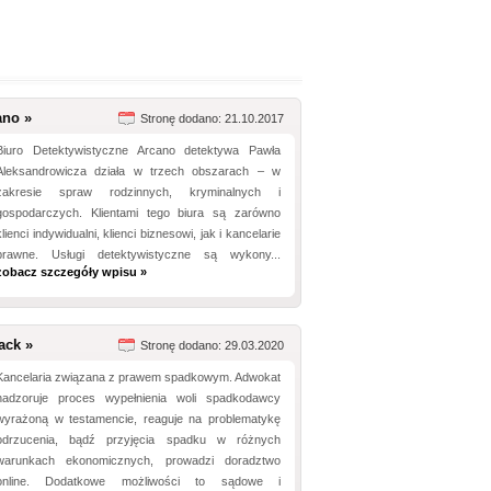
ano »
Stronę dodano: 21.10.2017
Biuro Detektywistyczne Arcano detektywa Pawła
Aleksandrowicza działa w trzech obszarach – w
zakresie spraw rodzinnych, kryminalnych i
gospodarczych. Klientami tego biura są zarówno
klienci indywidualni, klienci biznesowi, jak i kancelarie
prawne. Usługi detektywistyczne są wykony...
zobacz szczegóły wpisu »
ack »
Stronę dodano: 29.03.2020
Kancelaria związana z prawem spadkowym. Adwokat
nadzoruje proces wypełnienia woli spadkodawcy
wyrażoną w testamencie, reaguje na problematykę
odrzucenia, bądź przyjęcia spadku w różnych
warunkach ekonomicznych, prowadzi doradztwo
online. Dodatkowe możliwości to sądowe i