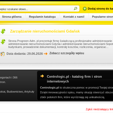
Dodaj stronę do ka
Strona główna
Regulamin katalogu
Kontakt z nami!
Popularne stro
Zarządzanie nieruchomościami Gdańsk
Strona Progreen-Adm. pl prezentuje firmę świadczącą profesjonalne administrowani
administrowanie nieruchomościami Gdynia i administrowanie nieruchomościami Sopo
budynkami, prowadzenie dokumentacji, kontrolę kosztów, rozliczenia, organizac...
Zobacz szczegóły wpisu
Data dodania: 29.06.2026
Centrologic.pl - katalog firm i stron
tegoriach i 366
internetowych
tron.
Centrologic.pl
to skuteczna pomoc w promocji Twojej stro
okat
,
Budownictwo
,
Artykuły
Dzięki innowacyjności spisu, mamy okazję stworzyć obsze
zbiór polskich firm, które wyróżniają się unikalnością.
Zgłoś niedziałający li