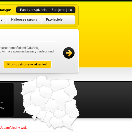
Panel zarządzania
Zarejestruj się
talogu!
ny
Najlepsze strony
Przyjaciele
e nieruchomościami Gdańsk,
Ko
t. Firma zapewnia bieżący nadzór nad
pe
Ko
Dat
Promuj stronę w okienku!
ny.
rny
nk/spam/błędny wpis!