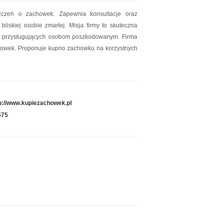
zczeń o zachowek. Zapewnia konsultacje oraz
kiej osobie zmarłej. Misja firmy to skuteczna
ści przysługujących osobom poszkodowanym. Firma
chowek. Proponuje kupno zachowku na korzystnych
p://www.kupiezachowek.pl
575