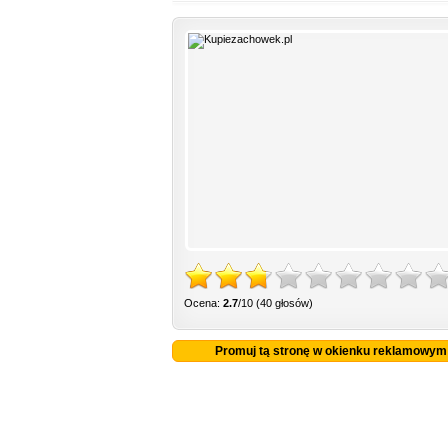
Ocena:
2.7
/10 (40 głosów)
Promuj tą stronę w okienku reklamowym