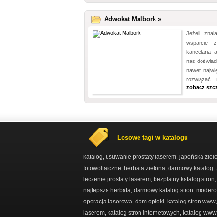
Adwokat Malbork »
Jeżeli znal
wsparcie 
kancelaria 
nas doświad
nawet najwi
rozwiązać T
zobacz szc
Losowe tagi w katalogu
katalog
usuwanie prostaty laserem
japońska ziel
,
,
fotowoltaiczne
herbata zielona
darmowy katalog
,
,
,
leczenie prostaty laserem
bezpłatny katalog stron
,
najlepsza herbata
darmowy katalog stron
moderow
,
,
operacja laserowa
dom opieki
katalog stron www
,
,
laserem
katalog stron internetowych
katalog www
,
,