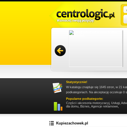
 cała procedura kupna przebiega bez zbędnych
, zaufaj doświadczonemu pośrednikowi, który
ws...
Promuj stronę w okienku!
Statystycznie!
W katalogu znajduje się 1645 stron, w 21 ka
podkategoriach. Na akceptację oczekuje 0 s
Popularne podkategorie:
Części i akcesoria motoryzacyj
,
Usługi
,
Adw
dla domu
,
Biznes
,
Agencje reklamowe
,
Kupiezachowek.pl