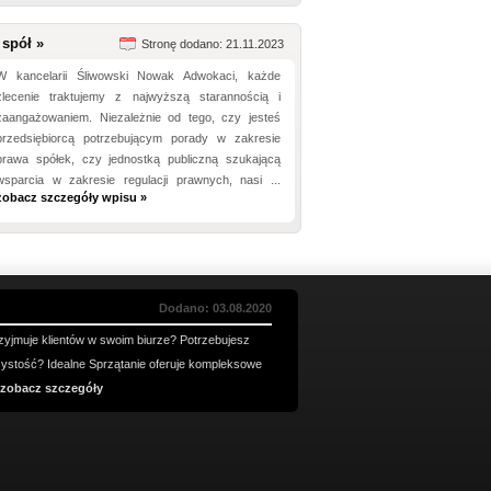
spół »
Stronę dodano: 21.11.2023
W kancelarii Śliwowski Nowak Adwokaci, każde
zlecenie traktujemy z najwyższą starannością i
zaangażowaniem. Niezależnie od tego, czy jesteś
przedsiębiorcą potrzebującym porady w zakresie
prawa spółek, czy jednostką publiczną szukającą
wsparcia w zakresie regulacji prawnych, nasi ...
zobacz szczegóły wpisu »
Dodano: 03.08.2020
rzyjmuje klientów w swoim biurze? Potrzebujesz
zystość? Idealne Sprzątanie oferuje kompleksowe
zobacz szczegóły