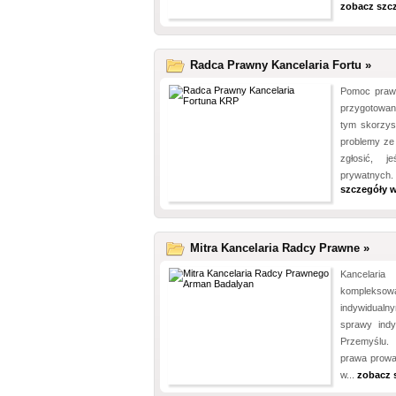
zobacz szc
Radca Prawny Kancelaria Fortu »
Pomoc prawna
przygotowan
tym skorzys
problemy ze 
zgłosić, 
prywatnych.
szczegóły w
Mitra Kancelaria Radcy Prawne »
Kancelari
kompleksow
indywidualn
sprawy indy
Przemyślu.
prawa prowad
w...
zobacz 