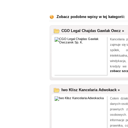
Zobacz podobne wpisy w tej kategorii:
CGO Legal Chajdas Gawlak Owcz »
Kancelaria 
zajmuje się 
spółek, o
intelektual
windykacja
kredyty we 
zobacz szc
Iwo Klisz Kancelaria Adwokack »
Celem działa
danych-osob
prawnych z
osobowych.
informacje 
prawnika, c