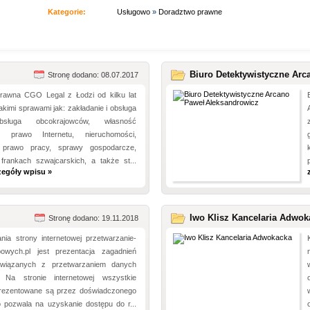
Kategorie:
Usługowo
»
Doradztwo prawne
Biuro Detektywistyczne Arc
Stronę dodano: 08.07.2017
prawna CGO Legal z Łodzi od kilku lat
takimi sprawami jak: zakładanie i obsługa
bsługa obcokrajowców, własność
na, prawo Internetu, nieruchomości,
, prawo pracy, sprawy gospodarcze,
frankach szwajcarskich, a także st...
zegóły wpisu »
Iwo Klisz Kancelaria Adwok
Stronę dodano: 19.11.2018
nia strony internetowej przetwarzanie-
owych.pl jest prezentacja zagadnień
wiązanych z przetwarzaniem danych
 Na stronie internetowej wszystkie
prezentowane są przez doświadczonego
o pozwala na uzyskanie dostępu do r...