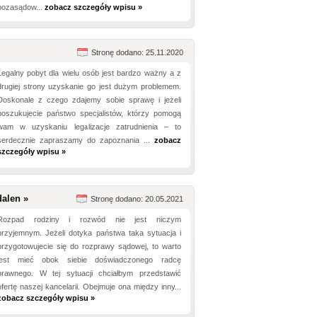
pozasądow...
zobacz szczegóły wpisu »
Stronę dodano: 25.11.2020
Legalny pobyt dla wielu osób jest bardzo ważny a z
drugiej strony uzyskanie go jest dużym problemem.
Doskonale z czego zdajemy sobie sprawę i jeżeli
poszukujecie państwo specjalistów, którzy pomogą
wam w uzyskaniu legalizacje zatrudnienia – to
serdecznie zapraszamy do zapoznania ...
zobacz
szczegóły wpisu »
alen »
Stronę dodano: 20.05.2021
Rozpad rodziny i rozwód nie jest niczym
przyjemnym. Jeżeli dotyka państwa taka sytuacja i
przygotowujecie się do rozprawy sądowej, to warto
jest mieć obok siebie doświadczonego radcę
prawnego. W tej sytuacji chciałbym przedstawić
ofertę naszej kancelarii. Obejmuje ona między inny...
zobacz szczegóły wpisu »