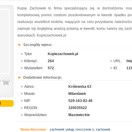
Kupię Zachowek to firma specjalizująca się w dochodzeniu ros
kompleksową pomoc osobom poszkodowanym w kwestii spadku po blis
realizacja wszelkich kroków, mających na celu pozyskanie należno
zajmuje się dogłębną analizą prawną w kwestii, komu należy się za
warunkach. Kupiezachowek.pl.
Szczegóły wpisu:
Tytuł:
Kupiezachowek.pl
Kliknięć:
264
URL:
htt
Wyświetleń:
572
ID:
11
Dodatkowe informacje:
Adres:
Królewska 63
Miasto:
Milanówek
NIP:
529-163-82-46
!
REGON:
320035522
Województwo:
Mazowieckie
Słowa kluczowe:
zachowek usługi, roszczenie o, zachowek