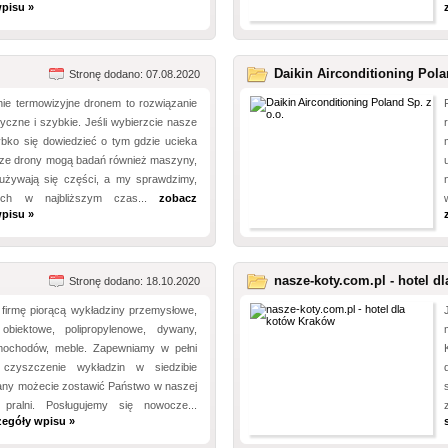
pisu »
Daikin Airconditioning Pola
Stronę dodano: 07.08.2020
ie termowizyjne dronem to rozwiązanie
yczne i szybkie. Jeśli wybierzcie nasze
ybko się dowiedzieć o tym gdzie ucieka
sze drony mogą badań również maszyny,
używają się części, a my sprawdzimy,
ich w najbliższym czas...
zobacz
pisu »
nasze-koty.com.pl - hotel dl
Stronę dodano: 18.10.2020
firmę piorącą wykładziny przemysłowe,
obiektowe, polipropylenowe, dywany,
mochodów, meble. Zapewniamy w pełni
 czyszczenie wykładzin w siedzibie
wany możecie zostawić Państwo w naszej
 pralni. Posługujemy się nowocze...
zegóły wpisu »