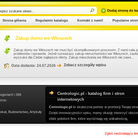
Dodaj stronę do ka
Strona główna
Regulamin katalogu
Kontakt z nami!
Popularne stro
Zakup domu we Włoszech
Zakup domu we Włoszech nie musi być skomplikowanym procesem. Z nami cała pro
problemów i sprawnie. Jeżeli rozważasz zakup nieruchomości we Włoszech, zaufaj 
wyszuka dla Ciebie najlepsze oferty. Zakup mieszkania we Włoszech nie zaws...
Zobacz szczegóły wpisu
Data dodania: 24.07.2026
Centrologic.pl - katalog firm i stron
tegoriach i 366
internetowych
tron.
Centrologic.pl
to skuteczna pomoc w promocji Twojej stro
okat
,
Budownictwo
,
Artykuły
Dzięki innowacyjności spisu, mamy okazję stworzyć obsze
zbiór polskich firm, które wyróżniają się unikalnością.
Zgłoś niedziałający li