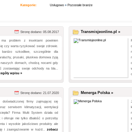
Kategorie:
Usługowo
»
Pozostałe branże
Transmisjeonline.pl »
Stronę dodano: 05.08.2017
 ma problem z insektami powinien
się czy warta ryzykować swoje zdrowie.
 bardzo szkodliwe, szczególnie dla
araluchy, prusaki, pluskwa domowa żyją
w naszych domach, chodzą nocami gdy
ać zostawiając swoje odchody na bla...
zegóły wpisu »
Menerga Polska »
Stronę dodano: 21.07.2020
 doświadczonej firmy zajmującej się
az serwisem klimatyzacji, wentylacji
iepła? Firma Multi System działa od
 i oferuje nie tylko dbałość o potrzeby
enta i wysokie jakościowo produkty ale
ję i zaangażowanie w każd...
zobacz