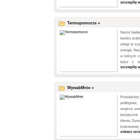
szczegóły w
Termopomorze »
Nasze badan
bardzo prakt
usługi to sz
energia. Na
w których z
które z n
szczegóły w
WywabMnie »
Prowadzimy 
podłogowe, 
wnętrza sa
bezpieczne
klienta. Dy
krakowskiej
zobacz szc