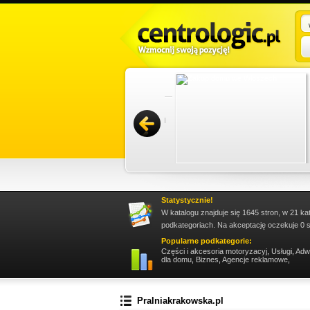
istrowanie nieruchomościami Gdańsk,
ami Sopot. Firma zapewnia bieżący nadzór nad
zac...
Promuj stronę w okienku!
Statystycznie!
W katalogu znajduje się 1645 stron, w 21 ka
podkategoriach. Na akceptację oczekuje 0 s
Popularne podkategorie:
Części i akcesoria motoryzacyj
,
Usługi
,
Adw
dla domu
,
Biznes
,
Agencje reklamowe
,
Pralniakrakowska.pl