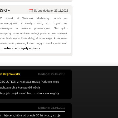
ŃSKI »
Stronę dodano: 21.11.2023
W Lipiński & Walczak kładziemy nacisk na
innowacyjność i elastyczność, co czyni nas
unikalnymi w świecie prawniczym. Nie tylko
oferujemy standardowe usługi prawne, ale również
przechodzimy o krok dalej, dostarczając kreatywne
rozwiązania prawne, które mogą zrewolucjonizować
s...
zobacz szczegóły wpisu »
n Kręblewski
Dodano: 22.02.2018
EMCSOLUTION z Krakowa znajdą Państwo wiele
 związanych z kompatybilnością
my, jak projektować bar...
zobacz szczegóły
Dodano: 31.01.2019
 miejscem, które od prawie 30 lat tworzy stroje