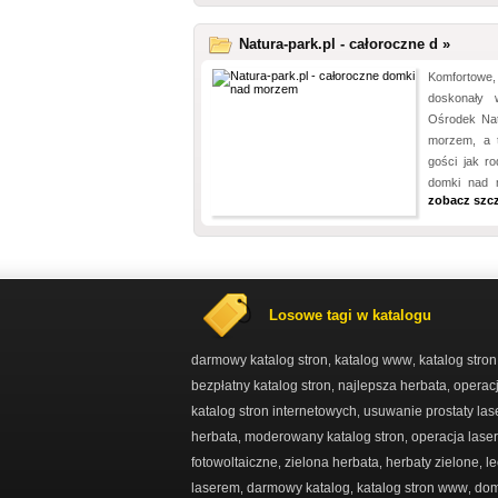
Natura-park.pl - całoroczne d »
Komfortowe
doskonały 
Ośrodek Nat
morzem, a t
gości jak ro
domki nad m
zobacz szc
Losowe tagi w katalogu
darmowy katalog stron
katalog www
katalog stron
,
,
bezpłatny katalog stron
najlepsza herbata
operacj
,
,
katalog stron internetowych
usuwanie prostaty la
,
herbata
moderowany katalog stron
operacja lase
,
,
fotowoltaiczne
zielona herbata
herbaty zielone
le
,
,
,
laserem
darmowy katalog
katalog stron www
dom
,
,
,