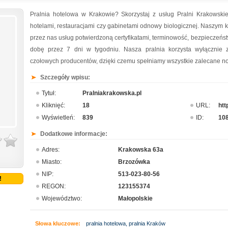
Pralnia hotelowa w Krakowie? Skorzystaj z usług Pralni Krakowsk
hotelami, restauracjami czy gabinetami odnowy biologicznej. Naszym
przez nas usług potwierdzoną certyfikatami, terminowość, bezpieczeń
dobę przez 7 dni w tygodniu. Nasza pralnia korzysta wyłącznie z
czołowych producentów, dzięki czemu spełniamy wszystkie zalecane no
Szczegóły wpisu:
Tytuł:
Pralniakrakowska.pl
Kliknięć:
18
URL:
htt
Wyświetleń:
839
ID:
10
Dodatkowe informacje:
Adres:
Krakowska 63a
Miasto:
Brzozówka
NIP:
513-023-80-56
!
REGON:
123155374
Województwo:
Małopolskie
Słowa kluczowe:
pralnia hotelowa, pralnia Kraków