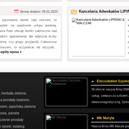
Kancelaria Adwokatów LIPI
Stronę dodano: 09.01.2023
, ogrzewane domki nad morzem, to
wybór na spędzenie urlopu jesienią.
ura Park oferuje domki całoroczne nad
akże apartamenty dla większej liczby
dziny czy grupy przyjaciół. Całoroczne
orzem, to oczywiście nie wszystk...
zegóły wpisu »
Emcsolution Szymo
W ofercie naszej firmy 
herbata zielona
,
,
usług, zwłaszcza szkoleń
a prostaty laserem
,
elektromagnetyczną. Szkoli
serem
japońska zielona
,
rowa
panele
,
MK Maryla
czenie prostaty
 opieki
katalog
Nasza firma MK Maryla jest
,