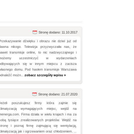
Stronę dodano: 11.10.2017
Przekazywanie dźwięku i obrazu nie dziwi już od
dawna nikogo. Telewizja przyzwyczaiła nas, że
nawet transmisje online, to nic nadzwyczajnego i
możemy uczestniczyć w wydarzeniach
odbywających się w innym miejscu z zacisza
własnego domu. Pod hasłem transmisje Warszawa
odnaleźć możn...
zobacz szczegóły wpisu »
Stronę dodano: 21.07.2020
Jeżeli poszukujesz firmy która zajmie się
klimatyzacją wymagających miejsc, wejdź na
menerga.com. Firma działa w wielu krajach i ma za
sobą tysiące zrealizowanych projektów. Wejdź na
stronę i poznaj firmę zajmującą się wentylacją,
klimatyzacją jak i ogrzewaniem oraz chłodzeniem. ...