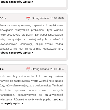
zobacz szczegóły wpisu »
nd »
Stronę dodano: 15.08.2020
Firma ze sławną renomą, zapewni ci kompleksowe
rozwiązanie wszystkich problemów. Tym właśnie
może poszczycić się Daikin. Do wypełnienia swoich
usług korzystając z profesjonalnych urządzeń i
nowoczesnych technologii, dzięki czemu żadna
wentylacja nie jest im straszna. Montowane pr...
zobacz szczegóły wpisu »
a »
Stronę dodano: 29.01.2024
Jeśli potrzebny jest nam hotel dla zwierząt Kraków
ma wiele do zaoferowania. Warto wybrać hotel Nasze
Koty, który oferuje najwyższy poziom usług. Ten hotel
dla kota zapewnia pomieszczenia o różnych
standardach, dopasowanych do przyzwyczajeń
zwierzęcia. Również o wyżywienie pupila...
zobacz
szczegóły wpisu »