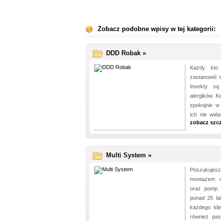
Zobacz podobne wpisy w tej kategorii:
DDD Robak »
Każdy kto
zastanowić 
Insekty są
alergików. K
spokojnie 
ich nie wid
zobacz szc
Multi System »
Poszukujesz
montażem or
oraz pomp c
ponad 25 lat
każdego kli
również pas