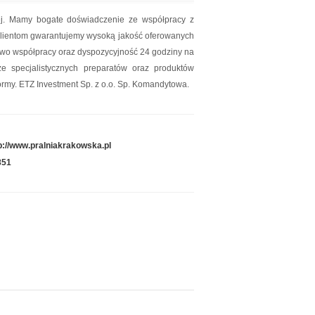
iej. Mamy bogate doświadczenie ze współpracy z
 klientom gwarantujemy wysoką jakość oferowanych
stwo współpracy oraz dyspozycyjność 24 godziny na
e specjalistycznych preparatów oraz produktów
rmy. ETZ Investment Sp. z o.o. Sp. Komandytowa.
p://www.pralniakrakowska.pl
851