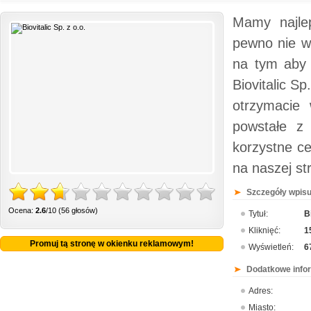
Mamy najlep
pewno nie w
na tym aby 
Biovitalic S
otrzymacie
powstałe z 
korzystne ce
na naszej st
Szczegóły wpisu
Ocena:
2.6
/10 (56 głosów)
Tytuł:
B
Kliknięć:
1
Promuj tą stronę w okienku reklamowym!
Wyświetleń:
6
Dodatkowe info
Adres:
Miasto: