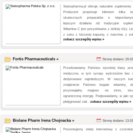
Swisspharma.pl oferuje naturalne suplementy d
Producent proponuje klientom kilka ba
skutecznych preparatów o nieporównywa
lepszym działaniu niż tradycyjne suplem
Witamina C jest pozyskiwana z dzikiej róży. Liof
z soku z kiszonej kapusty, z marchwi, z sok
zobacz szczegóły wpisu »
Fortis Pharmaceuticals »
Stronę dodano: 29.0
Przedstawiamy Państwu wysokiej klasy pro
medyczne, w tym syropy wykrztuśne bez 
dedykowane najmłodszym. W naszym kata
znajdziecie Państwo bogate witaminy, d
przyswajalny magnez na stres, skur
ograniczoną energię. Podpowiadamy, w jaki s
pielęgnować ciał...
zobacz szczegóły wpisu »
Biolane Pharm Irena Chojnacka »
Stronę dodano: 13.0
Prezentujemy sklep internetowy z czosnk