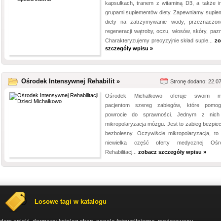
kapsułkach, tranem z witaminą D3, a także i
grupami suplementów diety. Zapewniamy suple
diety na zatrzymywanie wody, przeznaczo
regeneracji wątroby, oczu, włosów, skóry, pazn
Charakteryzujemy precyzyjnie skład suple...
zo
szczegóły wpisu »
Ośrodek Intensywnej Rehabilit »
Stronę dodano: 22.0
Ośrodek Michałkowo oferuje swoim m
pacjentom szereg zabiegów, które pomo
powrocie do sprawności. Jednym z nich
mikropolaryzacja mózgu. Jest to zabieg bezpiec
bezbolesny. Oczywiście mikropolaryzacja, to 
niewielka część oferty medycznej Ośro
Rehabilitacj...
zobacz szczegóły wpisu »
Losowe tagi w katalogu