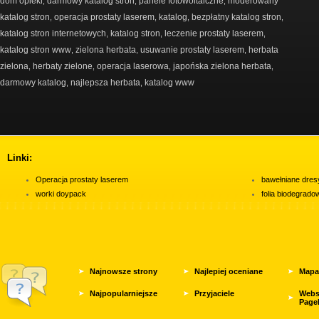
dom opieki
darmowy katalog stron
panele fotowoltaiczne
moderowany
,
,
,
katalog stron
operacja prostaty laserem
katalog
bezpłatny katalog stron
,
,
,
,
katalog stron internetowych
katalog stron
leczenie prostaty laserem
,
,
,
katalog stron www
zielona herbata
usuwanie prostaty laserem
herbata
,
,
,
zielona
herbaty zielone
operacja laserowa
japońska zielona herbata
,
,
,
,
darmowy katalog
najlepsza herbata
katalog www
,
,
Linki:
Operacja prostaty laserem
bawełniane dres
worki doypack
folia biodegrad
Najnowsze strony
Najlepiej oceniane
Mapa
Najpopularniejsze
Przyjaciele
Webs
Page