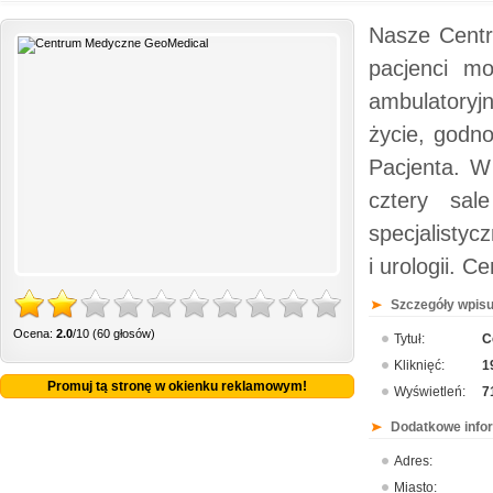
Nasze Centr
pacjenci mo
ambulatoryj
życie, godno
Pacjenta. W
cztery sal
specjalistyc
i urologii.
Szczegóły wpisu
Ocena:
2.0
/10 (60 głosów)
Tytuł:
C
Kliknięć:
1
Promuj tą stronę w okienku reklamowym!
Wyświetleń:
7
Dodatkowe info
Adres:
Miasto: