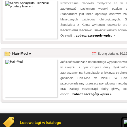
Nowoczesne placówki medyczne są w st
zaoferować pacjentom wysoki poziom us
Standardem jest także operacja laserowa za
klasycznych zabiegów chirurgicznych. Sz
Specjalista z Kutna wykonuje usuwanie pro
laserem oraz laserowe usuwanie kamieni nerko
Oczywiś...
zobacz szczegóły wpisu »
Hair-Med »
Stronę dodano: 30.1
Jeśli doświadczasz nadmiernego wypadania wło
w związku z tym czujesz duży dyskomfor
zapraszamy na konsultacje u lekarza trychol
gabinecie Hair-Med w Mielcu. W Hair
przeprowadzamy przeszczepy włosów metod
oraz zabiegi mezoterapii skóry głowy, lec
osocz...
zobacz szczegóły wpisu »
Losowe tagi w katalogu