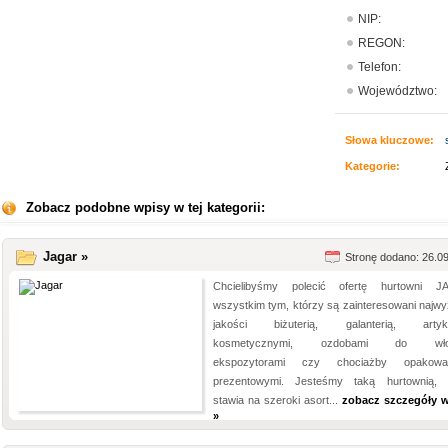
NIP:
REGON:
Telefon:
Województwo:
Słowa kluczowe:
Kategorie:
Zobacz podobne wpisy w tej kategorii:
Jagar »
Stronę dodano: 26.0
Chcielibyśmy polecić ofertę hurtowni 
wszystkim tym, którzy są zainteresowani najwy
jakości biżuterią, galanterią, artyku
kosmetycznymi, ozdobami do wło
ekspozytorami czy chociażby opakowan
prezentowymi. Jesteśmy taką hurtownią, 
stawia na szeroki asort...
zobacz szczegóły 
»