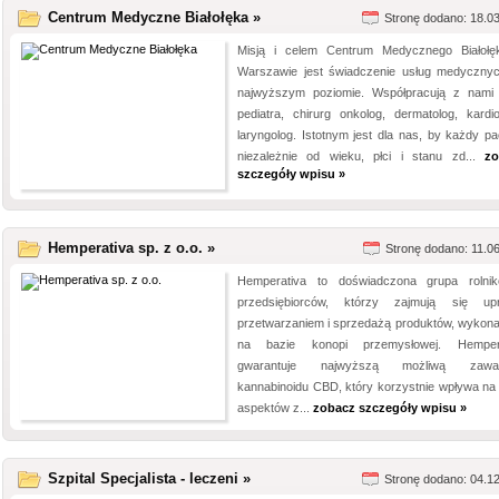
Centrum Medyczne Białołęka »
Stronę dodano: 18.0
Misją i celem Centrum Medycznego Białoł
Warszawie jest świadczenie usług medyczny
najwyższym poziomie. Współpracują z nami 
pediatra, chirurg onkolog, dermatolog, kardio
laryngolog. Istotnym jest dla nas, by każdy pac
niezależnie od wieku, płci i stanu zd...
zo
szczegóły wpisu »
Hemperativa sp. z o.o. »
Stronę dodano: 11.0
Hemperativa to doświadczona grupa rolni
przedsiębiorców, którzy zajmują się up
przetwarzaniem i sprzedażą produktów, wykon
na bazie konopi przemysłowej. Hempera
gwarantuje najwyższą możliwą zawar
kannabinoidu CBD, który korzystnie wpływa na 
aspektów z...
zobacz szczegóły wpisu »
Szpital Specjalista - leczeni »
Stronę dodano: 04.1