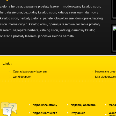
zielona herbata
usuwanie prostaty laserem
moderowany katalog stron
,
,
,
herbata zielona
bezpłatny katalog stron
katalog stron www
darmowy
,
,
,
katalog stron
herbaty zielone
panele fotowoltaiczne
dom opieki
katalog
,
,
,
,
stron internetowych
katalog www
operacja laserowa
leczenie prostaty
,
,
,
laserem
najlepsza herbata
katalog stron
katalog
darmowy katalog
,
,
,
,
,
operacja prostaty laserem
japońska zielona herbata
,
Linki:
Operacja prostaty laserem
bawełniane dres
worki doypack
folia biodegrad
Najnowsze strony
Najlepiej oceniane
Mapa
Najpopularniejsze
Przyjaciele
Webs