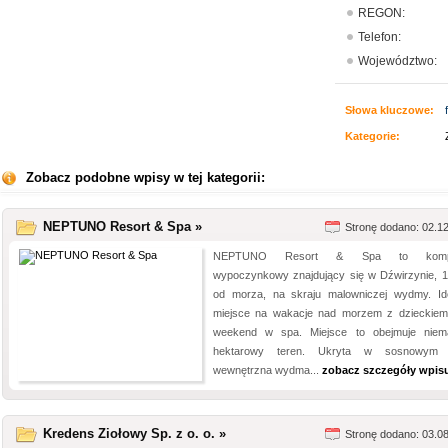
REGON:
Telefon:
Województwo:
Słowa kluczowe:
Kategorie:
Zobacz podobne wpisy w tej kategorii:
NEPTUNO Resort & Spa »
Stronę dodano: 02.1
NEPTUNO Resort & Spa to komp
wypoczynkowy znajdujący się w Dźwirzynie, 
od morza, na skraju malowniczej wydmy. Id
miejsce na wakacje nad morzem z dzieckiem
weekend w spa. Miejsce to obejmuje niem
hektarowy teren. Ukryta w sosnowym l
wewnętrzna wydma...
zobacz szczegóły wpis
Kredens Ziołowy Sp. z o. o. »
Stronę dodano: 03.0