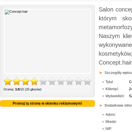
Salon concep
którym sko
metamorfozy
Naszym klie
wykonywane 
kosmetyków,
Concept.hair
Szczegóły wpisu
Tytuł:
C
Kliknięć:
2
Ocena:
3.8
/10 (25 głosów)
Wyświetleń:
5
Promuj tą stronę w okienku reklamowym!
Dodatkowe info
Adres:
Miasto:
NIP: