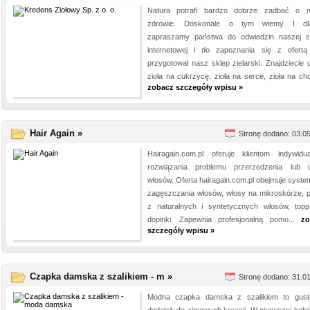
Natura potrafi bardzo dobrze zadbać o 
zdrowie. Doskonale o tym wiemy I dla
zapraszamy państwa do odwiedzin naszej s
internetowej i do zapoznania się z ofertą
przygotował nasz sklep zielarski. Znajdziecie 
zioła na cukrzycę, zioła na serce, zioła na cho
zobacz szczegóły wpisu »
Hair Again »
Stronę dodano: 03.0
Hairagain.com.pl oferuje klientom indywidu
rozwiązania problemu przerzedzenia lub u
włosów. Oferta hairagain.com.pl obejmuje syste
zagęszczania włosów, włosy na mikroskórze, p
z naturalnych i syntetycznych włosów, topp
dopinki. Zapewnia profesjonalną pomo...
zo
szczegóły wpisu »
Czapka damska z szalikiem - m »
Stronę dodano: 31.0
Modna czapka damska z szalikiem to gus