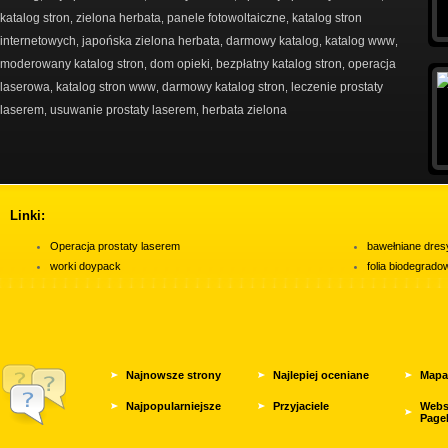
katalog stron
zielona herbata
panele fotowoltaiczne
katalog stron
,
,
,
internetowych
japońska zielona herbata
darmowy katalog
katalog www
,
,
,
,
moderowany katalog stron
dom opieki
bezpłatny katalog stron
operacja
,
,
,
laserowa
katalog stron www
darmowy katalog stron
leczenie prostaty
,
,
,
laserem
usuwanie prostaty laserem
herbata zielona
,
,
Linki:
Operacja prostaty laserem
bawełniane dres
worki doypack
folia biodegrad
Najnowsze strony
Najlepiej oceniane
Mapa
Najpopularniejsze
Przyjaciele
Webs
Page