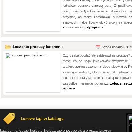
dodatek do zimowych kreacji. W pierwszej kolej
jednakże ogrzewa zimową porą. Z publikow
przez nas artykułów możesz dowiedzieć s
przykład, co może zaoferować hurtownia c
zimowych i jakie kolory okryć głowy są obecni
zobacz szczegóły wpisu »
Leczenie prostaty laserem »
Stronę dodano: 24.0
Czy trzeba poddać się zabiegowi na prostatę? J
masz co do tego jakiekolwiek wątpliwości, 
artykułu zamieszczane na blogu aleswiat.pl. Po
z myślą o osobach, które muszą zdecydować s
leczenie prostaty laserem. Odnajdą tu odpowied
wszystkie nurtujące pytania...
zobacz szcz
wpisu »
Losowe tagi w katalogu
katalog
najlepsza herbata
herbaty zielone
operacja prostaty laserem
,
,
,
,