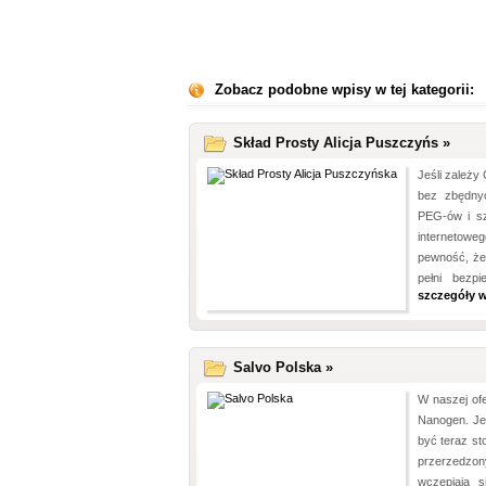
Zobacz podobne wpisy w tej kategorii:
Skład Prosty Alicja Puszczyńs »
Jeśli zależy 
bez zbędnyc
PEG-ów i sz
internetow
pewność, że
pełni bezp
szczegóły w
Salvo Polska »
W naszej of
Nanogen. Je
być teraz st
przerzedzon
wczepiają 