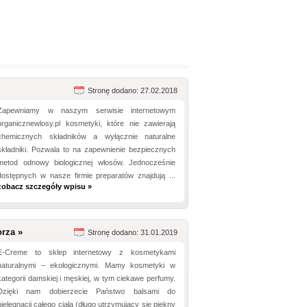
Stronę dodano: 27.02.2018
Zapewniamy w naszym serwisie internetowym
organicznewlosy.pl kosmetyki, które nie zawierają
chemicznych składników a wyłącznie naturalne
składniki. Pozwala to na zapewnienie bezpiecznych
metod odnowy biologicznej włosów. Jednocześnie
dostępnych w nasze firmie preparatów znajdują ...
zobacz szczegóły wpisu »
rza »
Stronę dodano: 31.01.2019
E-Creme to sklep internetowy z kosmetykami
naturalnymi – ekologicznymi. Mamy kosmetyki w
kategorii damskiej i męskiej, w tym ciekawe perfumy.
Dzięki nam dobierzecie Państwo balsami do
pielęgnacji całego ciała (długo utrzymujący się piękny