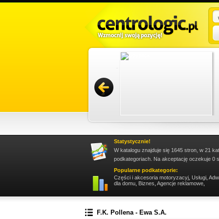
 cała procedura kupna przebiega bez zbędnych
, zaufaj doświadczonemu pośrednikowi, który
ws...
Promuj stronę w okienku!
Statystycznie!
W katalogu znajduje się 1645 stron, w 21 ka
podkategoriach. Na akceptację oczekuje 0 s
Popularne podkategorie:
Części i akcesoria motoryzacyj
,
Usługi
,
Adw
dla domu
,
Biznes
,
Agencje reklamowe
,
F.K. Pollena - Ewa S.A.