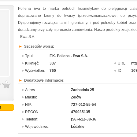
Pollena Eva to marka polskich kosmetyków do pielęgnacji ciał
dopracowane kremy do twarzy (przeciwzmarszczkowe, do przyśpi
Dysponujemy rozwiązaniami higienicznymi pod potrzeby kobiet ora
doradzamy przy całym procesie zamówienia. Nasze produkty znajdzieci
- Ewa S.A.
Szczegóły wpisu:
Tytuł:
F.K. Pollena - Ewa S.A.
Kliknięć:
337
URL:
htt
Wyświetleń:
760
ID:
10
Dodatkowe informacje:
Adres:
Zachodnia 25
Miasto:
Zelów
NIP:
727-012-55-54
!
REGON:
470035135
Telefon:
(56)-612-38-36
Województwo:
Łódzkie