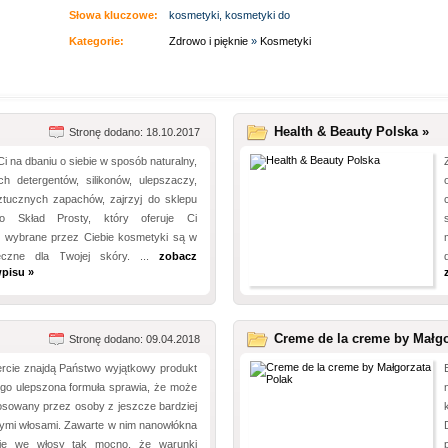
Słowa kluczowe:
kosmetyki, kosmetyki do
Kategorie:
Zdrowo i pięknie
»
Kosmetyki
Health & Beauty Polska »
Stronę dodano: 18.10.2017
Ci na dbaniu o siebie w sposób naturalny,
h detergentów, silikonów, ulepszaczy,
tucznych zapachów, zajrzyj do sklepu
ego Skład Prosty, który oferuje Ci
 wybrane przez Ciebie kosmetyki są w
ieczne dla Twojej skóry. ...
zobacz
pisu »
Creme de la creme by Małgo
Stronę dodano: 09.04.2018
ercie znajdą Państwo wyjątkowy produkt
go ulepszona formuła sprawia, że może
osowany przez osoby z jeszcze bardziej
ymi włosami. Zawarte w nim nanowłókna
się we włosy tak mocno, że warunki