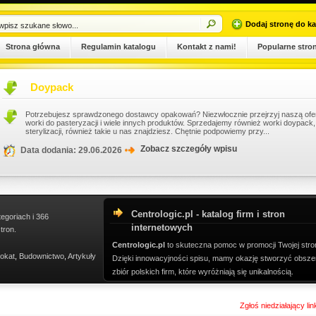
Dodaj stronę do ka
Strona główna
Regulamin katalogu
Kontakt z nami!
Popularne stro
Doypack
Potrzebujesz sprawdzonego dostawcy opakowań? Niezwłocznie przejrzyj naszą ofer
worki do pasteryzacji i wiele innych produktów. Sprzedajemy również worki doypack, a
sterylizacji, również takie u nas znajdziesz. Chętnie podpowiemy przy...
Zobacz szczegóły wpisu
Data dodania: 29.06.2026
Centrologic.pl - katalog firm i stron
tegoriach i 366
internetowych
tron.
Centrologic.pl
to skuteczna pomoc w promocji Twojej stro
okat
,
Budownictwo
,
Artykuły
Dzięki innowacyjności spisu, mamy okazję stworzyć obsze
zbiór polskich firm, które wyróżniają się unikalnością.
Zgłoś niedziałający li