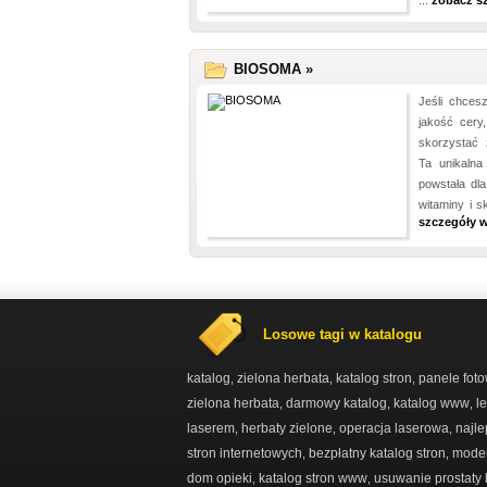
...
zobacz s
BIOSOMA »
Jeśli chces
jakość cery
skorzystać
Ta unikalna
powstała dl
witaminy i s
szczegóły w
Losowe tagi w katalogu
katalog
zielona herbata
katalog stron
panele foto
,
,
,
zielona herbata
darmowy katalog
katalog www
l
,
,
,
laserem
herbaty zielone
operacja laserowa
najle
,
,
,
stron internetowych
bezpłatny katalog stron
moder
,
,
dom opieki
katalog stron www
usuwanie prostaty
,
,