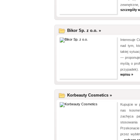
zewnętrzne,
szczegóły w
Bikor Sp. z o.o. »
Interesuje C
nad tym, k
takiej sytua
— proponuje
myślą o prof
przypadek).
wpisu »
Korbeauty Cosmetics »
Kupujcie w 
nas kosmet
zachęca pa
stosowania
Przekonacie
przez wybitn