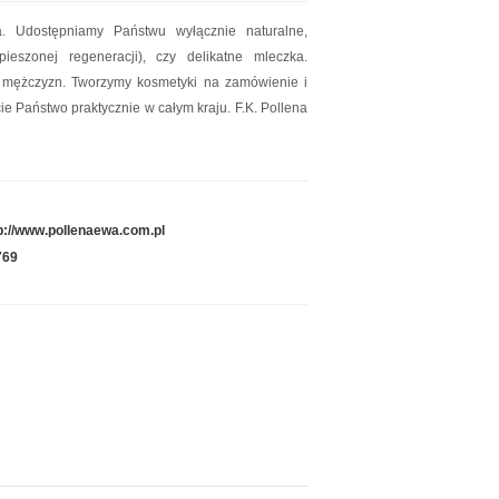
a. Udostępniamy Państwu wyłącznie naturalne,
eszonej regeneracji), czy delikatne mleczka.
z mężczyzn. Tworzymy kosmetyki na zamówienie i
e Państwo praktycznie w całym kraju. F.K. Pollena
p://www.pollenaewa.com.pl
769