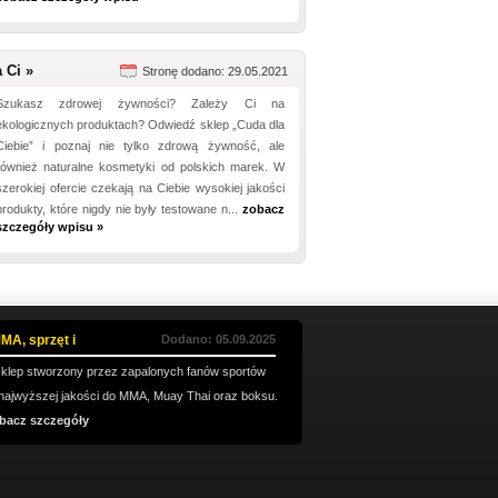
 Ci »
Stronę dodano: 29.05.2021
Szukasz zdrowej żywności? Zależy Ci na
ekologicznych produktach? Odwiedź sklep „Cuda dla
Ciebie” i poznaj nie tylko zdrową żywność, ale
również naturalne kosmetyki od polskich marek. W
szerokiej ofercie czekają na Ciebie wysokiej jakości
produkty, które nigdy nie były testowane n...
zobacz
szczegóły wpisu »
MA, sprzęt i
Dodano: 05.09.2025
sklep stworzony przez zapalonych fanów sportów
t najwyższej jakości do MMA, Muay Thai oraz boksu.
bacz szczegóły