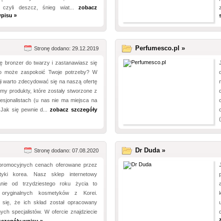
 czyli deszcz, śnieg wiat...
zobacz
pisu »
Perfumesco.pl »
Stronę dodano: 29.12.2019
ię bronzer do twarzy i zastanawiasz się
to może zaspokoić Twoje potrzeby? W
cji warto zdecydować się na naszą ofertę
my produkty, które zostały stworzone z
esjonalistach (u nas nie ma miejsca na
 Jak się pewnie d...
zobacz szczegóły
Dr Duda »
Stronę dodano: 07.08.2020
promocyjnych cenach oferowane przez
yki korea. Nasz sklep internetowy
nie od trzydziestego roku życia to
 oryginalnych kosmetyków z Korei.
 się, że ich skład został opracowany
ych specjalistów. W ofercie znajdziecie