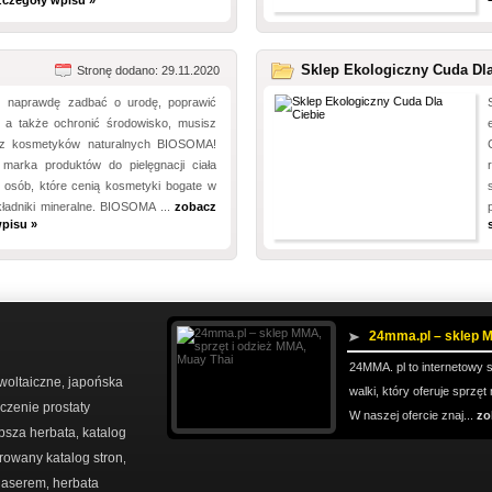
zczegóły wpisu »
Sklep Ekologiczny Cuda Dla
Stronę dodano: 29.11.2020
z naprawdę zadbać o urodę, poprawić
, a także ochronić środowisko, musisz
 z kosmetyków naturalnych BIOSOMA!
 marka produktów do pielęgnacji ciała
a osób, które cenią kosmetyki bogate w
kładniki mineralne. BIOSOMA ...
zobacz
pisu »
24mma.pl – sklep M
24MMA. pl to internetowy 
woltaiczne
japońska
,
walki, który oferuje sprzę
eczenie prostaty
W naszej ofercie znaj...
zo
psza herbata
katalog
,
owany katalog stron
,
 laserem
herbata
,