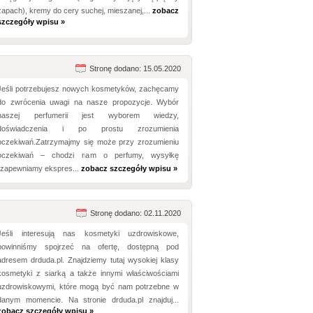
zapach), kremy do cery suchej, mieszanej,...
zobacz
szczegóły wpisu »
Stronę dodano: 15.05.2020
Jeśli potrzebujesz nowych kosmetyków, zachęcamy
do zwrócenia uwagi na nasze propozycje. Wybór
naszej perfumerii jest wyborem wiedzy,
doświadczenia i po prostu zrozumienia
oczekiwań.Zatrzymajmy się może przy zrozumieniu
oczekiwań – chodzi nam o perfumy, wysyłkę
(zapewniamy ekspres...
zobacz szczegóły wpisu »
Stronę dodano: 02.11.2020
Jeśli interesują nas kosmetyki uzdrowiskowe,
powinniśmy spojrzeć na ofertę, dostępną pod
adresem drduda.pl. Znajdziemy tutaj wysokiej klasy
kosmetyki z siarką a także innymi właściwościami
uzdrowiskowymi, które mogą być nam potrzebne w
danym momencie. Na stronie drduda.pl znajduj...
zobacz szczegóły wpisu »