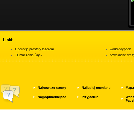
Linki:
Operacja prostaty laserem
worki doypack
Tłumaczenia Śląsk
bawełniane dres
Najnowsze strony
Najlepiej oceniane
Mapa
Najpopularniejsze
Przyjaciele
Webs
Page