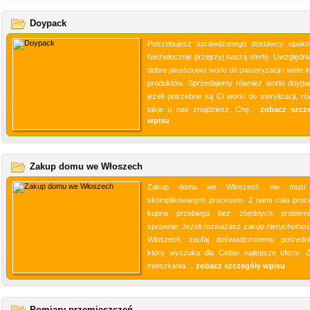
Doypack
Potrzebujesz sprawdzonego dostawcy opak
Niezwłocznie przejrzyj naszą ofertę. Uwzględni
dobre jakościowo worki do pasteryzacji i wiele 
produktów. Sprzedajemy również worki doypa
jeżeli potrzebne są Ci worki do sterylizacji, r
takie u nas znajdziesz. Chę...
zobacz szcz
wpisu
Zakup domu we Włoszech
Zakup domu we Włoszech nie musi
skomplikowanym procesem. Z nami cała proc
kupna przebiega bez zbędnych problem
sprawnie. Jeżeli rozważasz zakup nieruchomoś
Włoszech, zaufaj doświadczonemu pośredni
który wyszuka dla Ciebie najlepsze oferty. 
mieszkania ...
zobacz szczegóły wpisu
Pomiary przemieszczeń