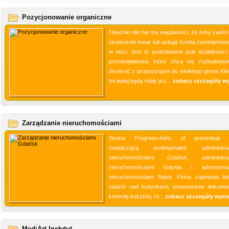
Pozycjonowanie organiczne
Obecnie nikt nie ma wątpliwości, że żeby zaofe
skutecznie towar lub usługę trzeba zareklamowa
w sieci. Jest to podstawowe pole działalności 
przedsiębiorstw, które chcą się rozbudowy
docierać z propozycjami do wielkiego grona Klie
Im lepiej będą miały prz...
zobacz szczegóły w
Zarządzanie nieruchomościami
Strona Progreen-Adm. pl prezentuje f
świadczącą profesjonalne administrow
nieruchomościami Gdańsk, administrow
nieruchomościami Gdynia i administrow
nieruchomościami Sopot. Firma zapewnia bi
nadzór nad budynkami, prowadzenie dokument
kontrolę kosztów, ro...
zobacz szczegóły wpis
MediArt Instytut