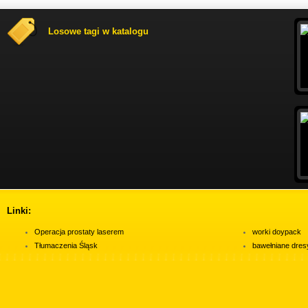
Losowe tagi w katalogu
Linki:
Operacja prostaty laserem
worki doypack
Tłumaczenia Śląsk
bawełniane dres