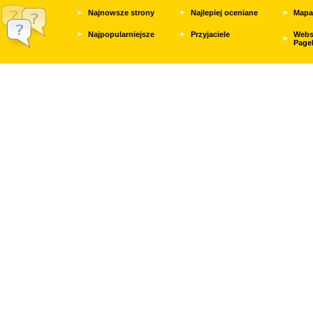
Najnowsze strony
Najlepiej oceniane
Mapa
Najpopularniejsze
Przyjaciele
Webs
Page