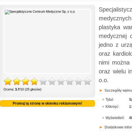
Specjalisty
medycznych 
plastyka wa
medycznej 
jedno z urz
oraz kardio
nimi można 
oraz wielu 
o.o.
Ocena:
3.7
/10 (25 głosów)
Szczegóły wpisu
Tytuł:
S
Promuj tą stronę w okienku reklamowym!
Kliknięć:
1
Wyświetleń:
4
Dodatkowe info