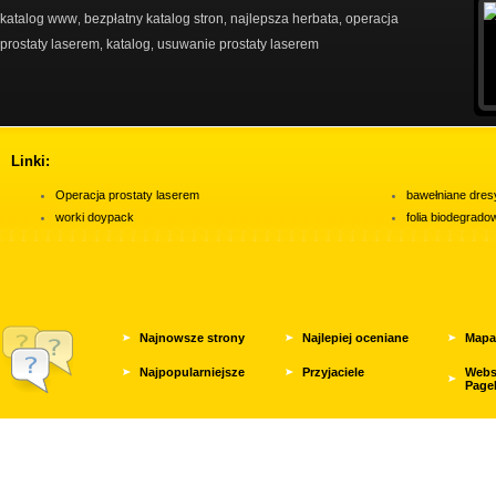
katalog www
bezpłatny katalog stron
najlepsza herbata
operacja
,
,
,
prostaty laserem
katalog
usuwanie prostaty laserem
,
,
Linki:
Operacja prostaty laserem
bawełniane dres
worki doypack
folia biodegrad
Najnowsze strony
Najlepiej oceniane
Mapa
Najpopularniejsze
Przyjaciele
Webs
Page