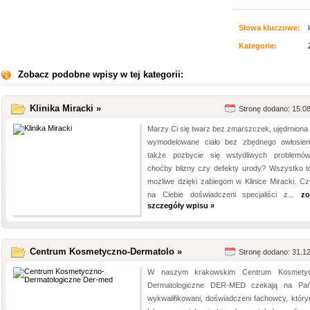
Słowa kluczowe:
Kategorie:
Zobacz podobne wpisy w tej kategorii:
Klinika Miracki »
Stronę dodano: 15.0
Marzy Ci się twarz bez zmarszczek, ujędrniona 
wymodelowane ciało bez zbędnego owłosien
także pozbycie się wstydliwych problemó
choćby blizny czy defekty urody? Wszystko to
możliwe dzięki zabiegom w Klinice Miracki. Cz
na Ciebie doświadczeni specjaliści z...
zo
szczegóły wpisu »
Centrum Kosmetyczno-Dermatolo »
Stronę dodano: 31.1
W naszym krakowskim Centrum Kosmetyc
Dermatologiczne DER-MED czekają na Pa
wykwalifikowani, doświadczeni fachowcy, który