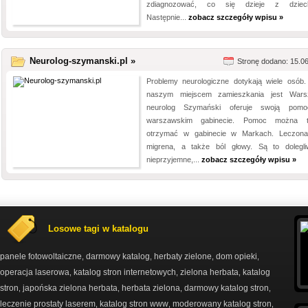
zdiagnozować, co się dzieje z dzieck
Następnie...
zobacz szczegóły wpisu »
Neurolog-szymanski.pl »
Stronę dodano: 15.0
Problemy neurologiczne dotykają wiele osób. 
naszym miejscem zamieszkania jest War
neurolog Szymański oferuje swoją pom
warszawskim gabinecie. Pomoc można t
otrzymać w gabinecie w Markach. Leczona
migrena, a także ból głowy. Są to dolegli
nieprzyjemne,...
zobacz szczegóły wpisu »
Losowe tagi w katalogu
panele fotowoltaiczne
darmowy katalog
herbaty zielone
dom opieki
,
,
,
,
operacja laserowa
katalog stron internetowych
zielona herbata
katalog
,
,
,
stron
japońska zielona herbata
herbata zielona
darmowy katalog stron
,
,
,
,
leczenie prostaty laserem
katalog stron www
moderowany katalog stron
,
,
,