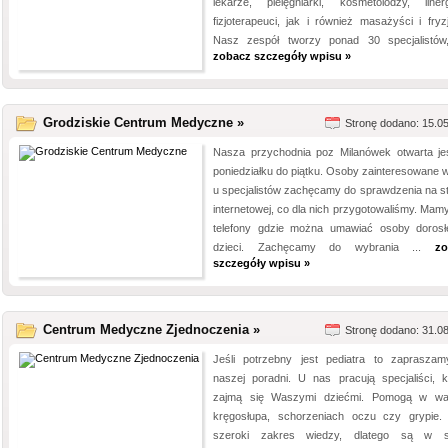
lekarze, pielęgniarki, kosmetolodzy, linergi
fizjoterapeuci, jak i również masażyści i fryzj
Nasz zespół tworzy ponad 30 specjalistów,
zobacz szczegóły wpisu »
Grodziskie Centrum Medyczne »
Stronę dodano: 15.0
Nasza przychodnia poz Milanówek otwarta je
poniedziałku do piątku. Osoby zainteresowane w
u specjalistów zachęcamy do sprawdzenia na st
internetowej, co dla nich przygotowaliśmy. Mam
telefony gdzie można umawiać osoby dorosł
dzieci. Zachęcamy do wybrania ...
zo
szczegóły wpisu »
Centrum Medyczne Zjednoczenia »
Stronę dodano: 31.0
Jeśli potrzebny jest pediatra to zaprasza
naszej poradni. U nas pracują specjaliści, k
zajmą się Waszymi dziećmi. Pomogą w w
kręgosłupa, schorzeniach oczu czy grypie.
szeroki zakres wiedzy, dlatego są w s