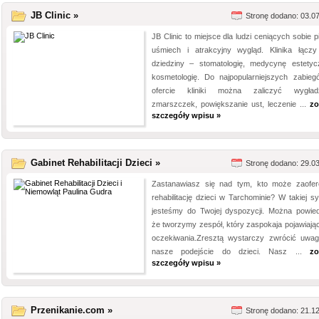
JB Clinic »
Stronę dodano: 03.0
JB Clinic to miejsce dla ludzi ceniących sobie 
uśmiech i atrakcyjny wygląd. Klinika łączy
dziedziny – stomatologię, medycynę estetyc
kosmetologię. Do najpopularniejszych zabie
ofercie kliniki można zaliczyć wygład
zmarszczek, powiększanie ust, leczenie ...
zo
szczegóły wpisu »
Gabinet Rehabilitacji Dzieci »
Stronę dodano: 29.0
Zastanawiasz się nad tym, kto może zaofe
rehabilitację dzieci w Tarchominie? W takiej sy
jesteśmy do Twojej dyspozycji. Można powied
że tworzymy zespół, który zaspokaja pojawiając
oczekiwania.Zresztą wystarczy zwrócić uwa
nasze podejście do dzieci. Nasz ...
zo
szczegóły wpisu »
Przenikanie.com »
Stronę dodano: 21.1