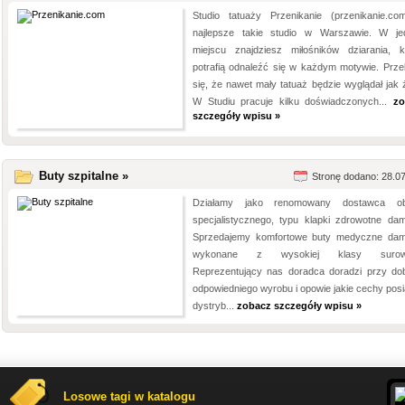
Studio tatuaży Przenikanie (przenikanie.co
najlepsze takie studio w Warszawie. W j
miejscu znajdziesz miłośników dziarania, k
potrafią odnaleźć się w każdym motywie. Prze
się, że nawet mały tatuaż będzie wyglądał jak 
W Studiu pracuje kilku doświadczonych...
zo
szczegóły wpisu »
Buty szpitalne »
Stronę dodano: 28.0
Działamy jako renomowany dostawca ob
specjalistycznego, typu klapki zdrowotne dam
Sprzedajemy komfortowe buty medyczne dam
wykonane z wysokiej klasy surow
Reprezentujący nas doradca doradzi przy do
odpowiedniego wyrobu i opowie jakie cechy posi
dystryb...
zobacz szczegóły wpisu »
Losowe tagi w katalogu