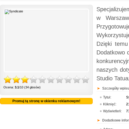
Specjalizuj
w Warszawi
Przygotowu
Wykorzystuj
Dzięki temu
Dodatkowo d
konkurency
naszych dot
Studio Tatua
Ocena:
3.1
/10 (34 głosów)
Szczegóły wpisu
Tytuł:
S
Promuj tą stronę w okienku reklamowym!
Kliknięć:
2
Wyświetleń:
7
Dodatkowe info