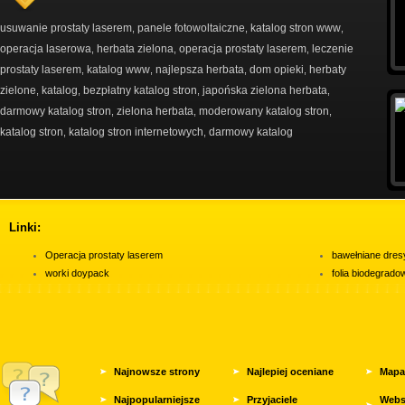
usuwanie prostaty laserem
panele fotowoltaiczne
katalog stron www
,
,
,
operacja laserowa
herbata zielona
operacja prostaty laserem
leczenie
,
,
,
prostaty laserem
katalog www
najlepsza herbata
dom opieki
herbaty
,
,
,
,
zielone
katalog
bezpłatny katalog stron
japońska zielona herbata
,
,
,
,
darmowy katalog stron
zielona herbata
moderowany katalog stron
,
,
,
katalog stron
katalog stron internetowych
darmowy katalog
,
,
Linki:
Operacja prostaty laserem
bawełniane dres
worki doypack
folia biodegrad
Najnowsze strony
Najlepiej oceniane
Mapa
Najpopularniejsze
Przyjaciele
Webs