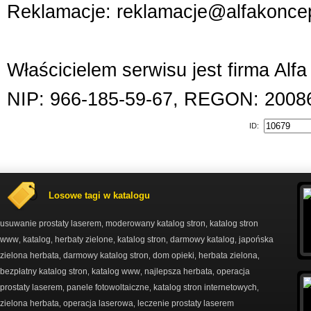
Reklamacje: reklamacje@alfakoncep
Właścicielem serwisu jest firma Alf
NIP: 966-185-59-67, REGON: 2008
ID:
Losowe tagi w katalogu
usuwanie prostaty laserem
moderowany katalog stron
katalog stron
,
,
www
katalog
herbaty zielone
katalog stron
darmowy katalog
japońska
,
,
,
,
,
zielona herbata
darmowy katalog stron
dom opieki
herbata zielona
,
,
,
,
bezpłatny katalog stron
katalog www
najlepsza herbata
operacja
,
,
,
prostaty laserem
panele fotowoltaiczne
katalog stron internetowych
,
,
,
zielona herbata
operacja laserowa
leczenie prostaty laserem
,
,