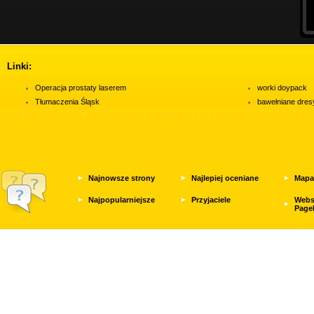
Linki:
Operacja prostaty laserem
worki doypack
Tłumaczenia Śląsk
bawełniane dres
Najnowsze strony
Najlepiej oceniane
Mapa
Najpopularniejsze
Przyjaciele
Webs
Page