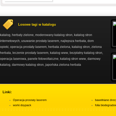
Losowe tagi w katalogu
katalog
herbaty zielone
moderowany katalog stron
katalog stron
,
,
,
internetowych
usuwanie prostaty laserem
najlepsza herbata
dom
,
,
,
opieki
operacja prostaty laserem
herbata zielona
katalog stron
zielona
,
,
,
,
herbata
leczenie prostaty laserem
katalog www
bezpłatny katalog stron
,
,
,
,
operacja laserowa
panele fotowoltaiczne
katalog stron www
darmowy
,
,
,
katalog
darmowy katalog stron
japońska zielona herbata
,
,
Linki:
Operacja prostaty laserem
bawełniane dres
worki doypack
folia biodegrad