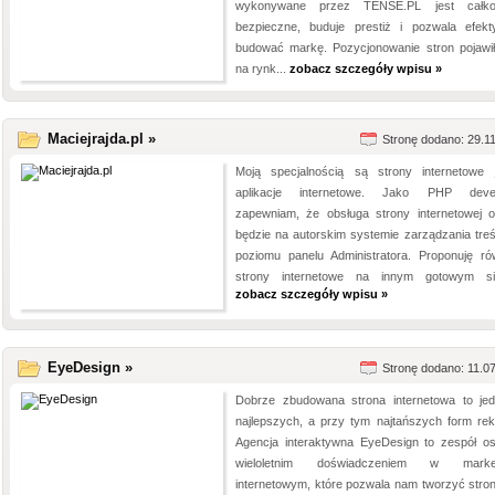
wykonywane przez TENSE.PL jest całkow
bezpieczne, buduje prestiż i pozwala efekt
budować markę. Pozycjonowanie stron pojawił
na rynk...
zobacz szczegóły wpisu »
Maciejrajda.pl »
Stronę dodano: 29.1
Moją specjalnością są strony internetowe 
aplikacje internetowe. Jako PHP devel
zapewniam, że obsługa strony internetowej o
będzie na autorskim systemie zarządzania treś
poziomu panelu Administratora. Proponuję ró
strony internetowe na innym gotowym siln
zobacz szczegóły wpisu »
EyeDesign »
Stronę dodano: 11.0
Dobrze zbudowana strona internetowa to je
najlepszych, a przy tym najtańszych form rek
Agencja interaktywna EyeDesign to zespół o
wieloletnim doświadczeniem w market
internetowym, które pozwala nam tworzyć stron