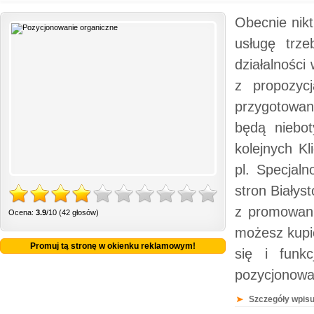
Obecnie nikt
usługę trz
działalności
z propozyc
przygotowan
będą niebot
kolejnych Kl
pl. Specjaln
stron Białys
z promowani
Ocena:
3.9
/10 (42 głosów)
możesz kupić
Promuj tą stronę w okienku reklamowym!
się i funkc
pozycjonowa
Szczegóły wpisu