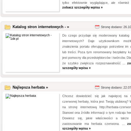
tylko efektownie wyglądające, ale również 
zobacz szczegóły wpisu »
Katalog stron internetowych - »
Stronę dodano: 26.1
Do czego przydaje się moderowany katalog 
internetowych? Daje użytkownikom możl
znalezienia portalu oferującego potrzebne im u
lub treści. Poza tym renomowany bezpłatny ka
jest pomocny dla przedsiębiorców i twórców. Dla
że szybko zwiększa rozpoznawalność ...
zo
szczegóły wpisu »
Najlepsza herbata »
Stronę dodano: 22.0
Chcesz dowiedzieć się jak najwięcej na 
czerwonej herbaty, która jest Twoją ulubioną? 
na stronę internetową http://herbata-czerwona
Stanowi ona źródło informacji o tym rodzaju her
Dowiesz się, jakie właściwości a także 
zastosowanie ma herbata czerwona. ...
zo
szczegóły wpisu »