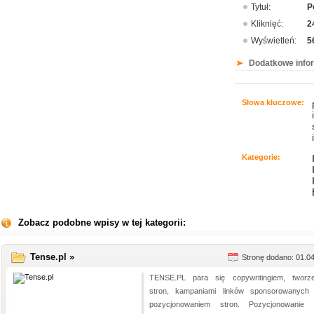
Tytuł:
P
Kliknięć:
2
Wyświetleń:
5
Dodatkowe info
Słowa kluczowe:
Kategorie:
Zobacz podobne wpisy w tej kategorii:
Tense.pl »
Stronę dodano: 01.0
TENSE.PL para się copywritingiem, tworz
stron, kampaniami linków sponsorowanych
pozycjonowaniem stron. Pozycjonowanie 