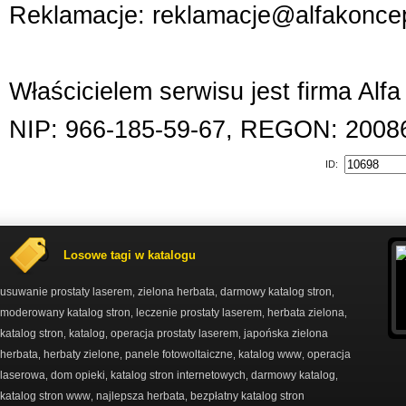
Reklamacje: reklamacje@alfakoncep
Właścicielem serwisu jest firma Alf
NIP: 966-185-59-67, REGON: 2008
ID:
Losowe tagi w katalogu
usuwanie prostaty laserem
zielona herbata
darmowy katalog stron
,
,
,
moderowany katalog stron
leczenie prostaty laserem
herbata zielona
,
,
,
katalog stron
katalog
operacja prostaty laserem
japońska zielona
,
,
,
herbata
herbaty zielone
panele fotowoltaiczne
katalog www
operacja
,
,
,
,
laserowa
dom opieki
katalog stron internetowych
darmowy katalog
,
,
,
,
katalog stron www
najlepsza herbata
bezpłatny katalog stron
,
,