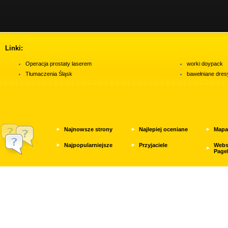
Linki:
Operacja prostaty laserem
worki doypack
Tłumaczenia Śląsk
bawełniane dres
Najnowsze strony
Najlepiej oceniane
Mapa
Najpopularniejsze
Przyjaciele
Webs
Page