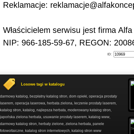
Reklamacje: reklamacje@alfakoncep
Właścicielem serwisu jest firma Alf
NIP: 966-185-59-67, REGON: 2008
ID:
Losowe tagi w katalogu
darmowy katalog
bezpłatny katalog stron
dom opieki
operacja prostaty
,
,
,
laserem
operacja laserowa
herbata zielona
leczenie prostaty laserem
,
,
,
,
katalog stron
katalog
najlepsza herbata
moderowany katalog stron
,
,
,
,
japońska zielona herbata
usuwanie prostaty laserem
katalog www
,
,
,
darmowy katalog stron
herbaty zielone
zielona herbata
panele
,
,
,
fotowoltaiczne
katalog stron internetowych
katalog stron www
,
,