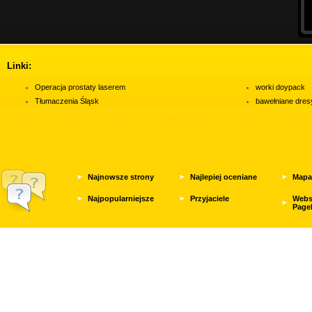
Linki:
Operacja prostaty laserem
worki doypack
Tłumaczenia Śląsk
bawełniane dres
Najnowsze strony
Najlepiej oceniane
Mapa
Najpopularniejsze
Przyjaciele
Webs
Page