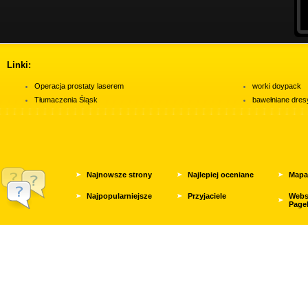
Linki:
Operacja prostaty laserem
worki doypack
Tłumaczenia Śląsk
bawełniane dres
Najnowsze strony
Najlepiej oceniane
Mapa
Najpopularniejsze
Przyjaciele
Webs
Page