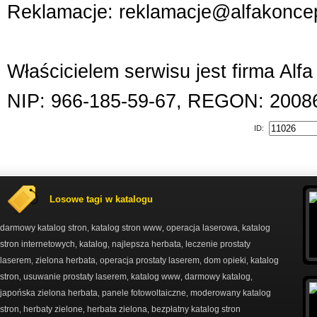
Reklamacje: reklamacje@alfakoncep
Właścicielem serwisu jest firma Alf
NIP: 966-185-59-67, REGON: 2008
ID:
Losowe tagi w katalogu
darmowy katalog stron
katalog stron www
operacja laserowa
katalog
,
,
,
stron internetowych
katalog
najlepsza herbata
leczenie prostaty
,
,
,
laserem
zielona herbata
operacja prostaty laserem
dom opieki
katalog
,
,
,
,
stron
usuwanie prostaty laserem
katalog www
darmowy katalog
,
,
,
,
japońska zielona herbata
panele fotowoltaiczne
moderowany katalog
,
,
stron
herbaty zielone
herbata zielona
bezpłatny katalog stron
,
,
,