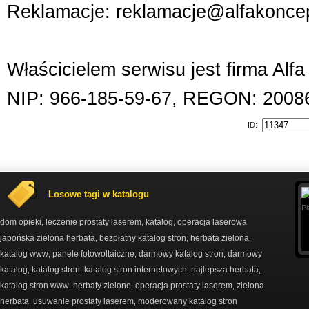
Reklamacje: reklamacje@alfakoncep
Właścicielem serwisu jest firma Alf
NIP: 966-185-59-67, REGON: 2008
ID:
Losowe tagi w katalogu
dom opieki
leczenie prostaty laserem
katalog
operacja laserowa
,
,
,
,
japońska zielona herbata
bezpłatny katalog stron
herbata zielona
,
,
,
katalog www
panele fotowoltaiczne
darmowy katalog stron
darmowy
,
,
,
katalog
katalog stron
katalog stron internetowych
najlepsza herbata
,
,
,
,
katalog stron www
herbaty zielone
operacja prostaty laserem
zielona
,
,
,
herbata
usuwanie prostaty laserem
moderowany katalog stron
,
,