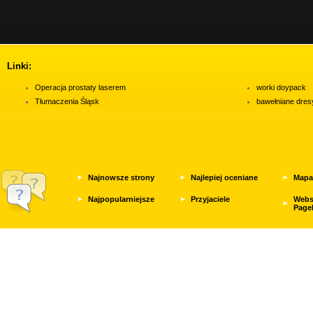
Linki:
Operacja prostaty laserem
worki doypack
Tłumaczenia Śląsk
bawełniane dres
Najnowsze strony
Najlepiej oceniane
Mapa
Najpopularniejsze
Przyjaciele
Webs
Page