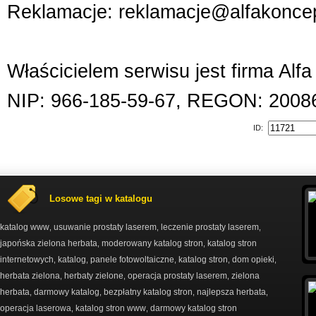
Reklamacje: reklamacje@alfakoncep
Właścicielem serwisu jest firma Alf
NIP: 966-185-59-67, REGON: 2008
ID:
Losowe tagi w katalogu
katalog www
usuwanie prostaty laserem
leczenie prostaty laserem
,
,
,
japońska zielona herbata
moderowany katalog stron
katalog stron
,
,
internetowych
katalog
panele fotowoltaiczne
katalog stron
dom opieki
,
,
,
,
,
herbata zielona
herbaty zielone
operacja prostaty laserem
zielona
,
,
,
herbata
darmowy katalog
bezpłatny katalog stron
najlepsza herbata
,
,
,
,
operacja laserowa
katalog stron www
darmowy katalog stron
,
,