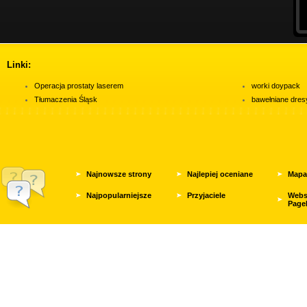
Linki:
Operacja prostaty laserem
worki doypack
Tłumaczenia Śląsk
bawełniane dres
Najnowsze strony
Najlepiej oceniane
Mapa
Najpopularniejsze
Przyjaciele
Webs
Page