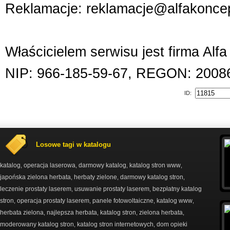
Reklamacje: reklamacje@alfakoncep
Właścicielem serwisu jest firma Alf
NIP: 966-185-59-67, REGON: 2008
ID:
Losowe tagi w katalogu
katalog
operacja laserowa
darmowy katalog
katalog stron www
,
,
,
,
japońska zielona herbata
herbaty zielone
darmowy katalog stron
,
,
,
leczenie prostaty laserem
usuwanie prostaty laserem
bezpłatny katalog
,
,
stron
operacja prostaty laserem
panele fotowoltaiczne
katalog www
,
,
,
,
herbata zielona
najlepsza herbata
katalog stron
zielona herbata
,
,
,
,
moderowany katalog stron
katalog stron internetowych
dom opieki
,
,