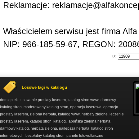
Reklamacje: reklamacje@alfakoncep
Właścicielem serwisu jest firma Alf
NIP: 966-185-59-67, REGON: 2008
ID:
Losowe tagi w katalogu
dom opieki
usuwanie prostaty laserem
katalog stron www
darmowy
,
,
,
katalog stron
moderowany katalog stron
operacja laserowa
operacja
,
,
,
prostaty laserem
zielona herbata
katalog www
herbaty zielone
leczenie
,
,
,
,
prostaty laserem
katalog stron
katalog
japońska zielona herbata
,
,
,
,
darmowy katalog
herbata zielona
najlepsza herbata
katalog stron
,
,
,
internetowych
bezpłatny katalog stron
panele fotowoltaiczne
,
,