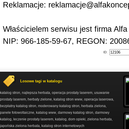
Reklamacje: reklamacje@alfakoncep
Właścicielem serwisu jest firma Alf
NIP: 966-185-59-67, REGON: 2008
ID:
Losowe tagi w katalogu
katalog stron
najlepsza herbata
operacja prostaty laserem
usuwanie
,
,
,
prostaty laserem
herbaty zielone
katalog stron www
operacja laserowa
,
,
,
,
bezpłatny katalog stron
moderowany katalog stron
herbata zielona
,
,
,
panele fotowoltaiczne
katalog www
darmowy katalog stron
darmowy
,
,
,
katalog
leczenie prostaty laserem
katalog
dom opieki
zielona herbata
,
,
,
,
,
japońska zielona herbata
katalog stron internetowych
,