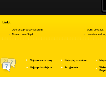
Linki:
Operacja prostaty laserem
worki doypack
Tłumaczenia Śląsk
bawełniane dres
Najnowsze strony
Najlepiej oceniane
Mapa
Najpopularniejsze
Przyjaciele
Webs
Page