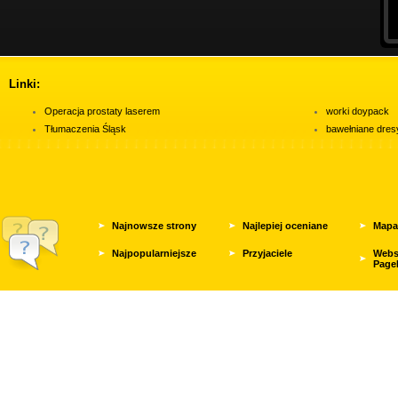
Linki:
Operacja prostaty laserem
worki doypack
Tłumaczenia Śląsk
bawełniane dres
Najnowsze strony
Najlepiej oceniane
Mapa
Najpopularniejsze
Przyjaciele
Webs
Page