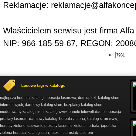
Reklamacje: reklamacje@alfakoncep
Właścicielem serwisu jest firma Alf
NIP: 966-185-59-67, REGON: 2008
ID:
Losowe tagi w katalogu
najlepsza herbata
katalog
operacja laserowa
dom opieki
katalog stron
,
,
,
,
internetowych
darmowy katalog stron
bezpłatny katalog stron
,
,
,
moderowany katalog stron
katalog www
panele fotowoltaiczne
operacja
,
,
,
prostaty laserem
darmowy katalog
herbata zielona
katalog stron www
,
,
,
,
herbaty zielone
usuwanie prostaty laserem
zielona herbata
japońska
,
,
,
zielona herbata
katalog stron
leczenie prostaty laserem
,
,