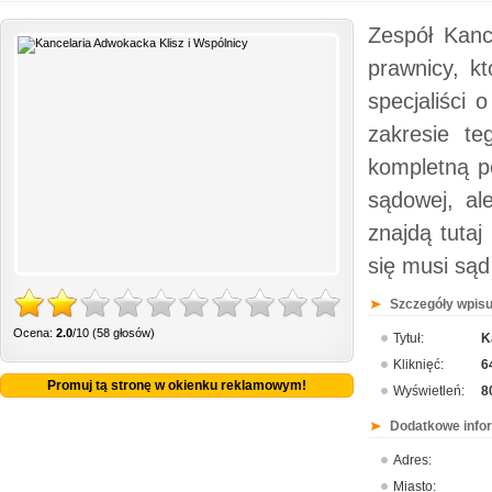
Zespół Kance
prawnicy, kt
specjaliści 
zakresie te
kompletną po
sądowej, a
znajdą tutaj
się musi sąd
Szczegóły wpisu
Ocena:
2.0
/10 (58 głosów)
Tytuł:
K
Kliknięć:
6
Promuj tą stronę w okienku reklamowym!
Wyświetleń:
8
Dodatkowe info
Adres:
Miasto: