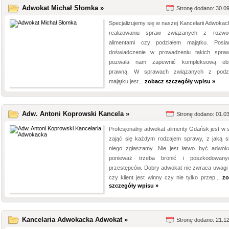
Adwokat Michał Słomka »
Stronę dodano: 30.0
Specjalizujemy się w naszej Kancelarii Adwokack
realizowaniu spraw związanych z rozwo
alimentami czy podziałem majątku. Posi
doświadczenie w prowadzeniu takich spra
pozwala nam zapewnić kompleksową obs
prawną. W sprawach związanych z podzi
majątku jest...
zobacz szczegóły wpisu »
Adw. Antoni Koprowski Kancela »
Stronę dodano: 01.0
Profesjonalny adwokat alimenty Gdańsk jest w s
zająć się każdym rodzajem sprawy, z jaką s
niego zgłaszamy. Nie jest łatwo być adwok
ponieważ trzeba bronić i poszkodowany
przestępców. Dobry adwokat nie zwraca uwagi 
czy klient jest winny czy nie tylko przep...
zo
szczegóły wpisu »
Kancelaria Adwokacka Adwokat »
Stronę dodano: 21.1