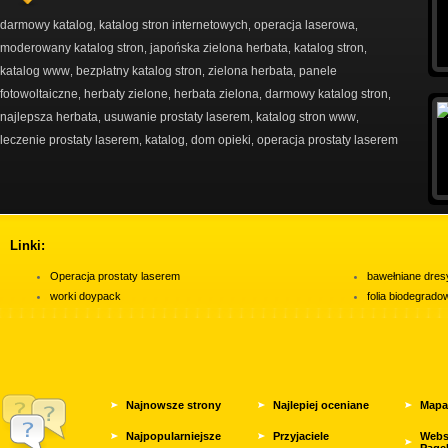
darmowy katalog
katalog stron internetowych
operacja laserowa
,
,
,
moderowany katalog stron
japońska zielona herbata
katalog stron
,
,
,
katalog www
bezpłatny katalog stron
zielona herbata
panele
,
,
,
fotowoltaiczne
herbaty zielone
herbata zielona
darmowy katalog stron
,
,
,
,
najlepsza herbata
usuwanie prostaty laserem
katalog stron www
,
,
,
leczenie prostaty laserem
katalog
dom opieki
operacja prostaty laserem
,
,
,
Linki:
Operacja prostaty laserem
bawełniane dres
worki doypack
folia biodegrad
Najnowsze strony
Najlepiej oceniane
Mapa
Najpopularniejsze
Przyjaciele
Webs