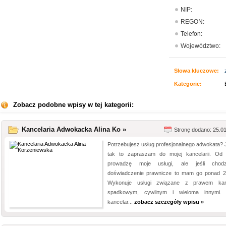
NIP:
REGON:
Telefon:
Województwo:
Słowa kluczowe:
Kategorie:
Zobacz podobne wpisy w tej kategorii:
Kancelaria Adwokacka Alina Ko »
Stronę dodano: 25.0
Potrzebujesz usług profesjonalnego adwokata? J
tak to zapraszam do mojej kancelarii. Od
prowadzę moje usługi, ale jeśli chod
doświadczenie prawnicze to mam go ponad 20
Wykonuje usługi związane z prawem kar
spadkowym, cywilnym i wieloma innymi.
kancelar...
zobacz szczegóły wpisu »