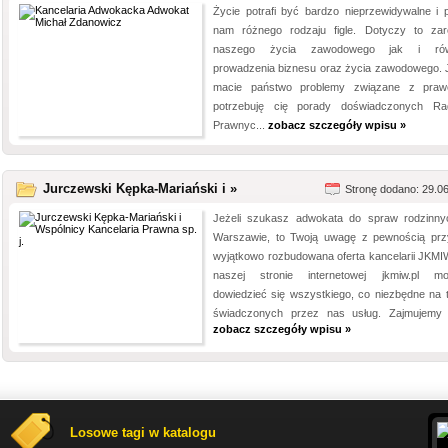
Życie potrafi być bardzo nieprzewidywalne i p
nam różnego rodzaju figle. Dotyczy to za
naszego życia zawodowego jak i rów
prowadzenia biznesu oraz życia zawodowego. J
macie państwo problemy związane z pra
potrzebuję cię porady doświadczonych R
Prawnyc...
zobacz szczegóły wpisu »
Jurczewski Kępka-Mariański i »
Stronę dodano: 29.0
Jeżeli szukasz adwokata do spraw rodzinn
Warszawie, to Twoją uwagę z pewnością prz
wyjątkowo rozbudowana oferta kancelarii JKMI
naszej stronie internetowej jkmiw.pl m
dowiedzieć się wszystkiego, co niezbędne na 
świadczonych przez nas usług. Zajmujemy s
zobacz szczegóły wpisu »
Losowe tagi w katalogu