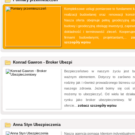
Kompleksowe usługi pomiarowe to fundament k
realizacji budowlanej oraz renowacji konstru
Nasza oferta obejmuje pełną geodezyjną ob
budowy i geodezyjną obsługę inwestycji, zapewn
dokładność i terminowość zleceń. Kooperuj
firmami budowlanymi, projektantami,...
zo
szczegóły wpisu
Konrad Gawron - Broker Ubezpi
Bezpieczeństwo w naszym życiu jest ba
ważnym elementem. Dotyczy to zarówno n
rodziny jak i również prowadzonego biznesu cz
naszego zdrowia. Jeżeli boimy się coś st
możemy to ubezpieczyć. Od wielu lat dział
rynku jako broker ubezpieczeniowy. W 
ofercie...
zobacz szczegóły wpisu
Anna Styn Ubezpieczenia
Nasza agencja pomaga klientom indywidualnym