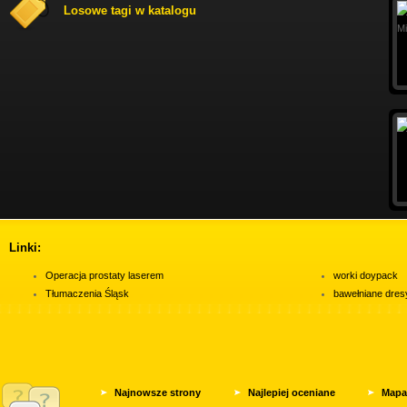
Losowe tagi w katalogu
Linki:
Operacja prostaty laserem
worki doypack
Tłumaczenia Śląsk
bawełniane dres
Najnowsze strony
Najlepiej oceniane
Mapa