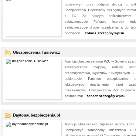
biznesowym przy podjęciu decyzji o wy
ubezpieczenia. Dopełniamy niezbędnych formal
z TU. Za naszym pośrednictwem le
zabezpieczycie Państwo interesy rodzi
zabezpieczycie drogie urządzenia, a do teg
odczujecie ...
zobacz szczegóły wpisu
Ubezpieczenia Tusiewicz
Agencja ubezpieczeniowa PZU w Gdyni to szan
zabezpieczenie majątku, rodziny, inte
przedsiębiorstwa, wyjazdów turystycznych. Z
dobierzecie Państwo ubezpieczenie d
luksusowego apartamentu, całej wspól
mieszkaniowej. Ubezpieczenia PZU to pewna
zaufana mar...
zobacz szczegóły wpisu
Daytonaubezpieczenia.pl
Agencja ubezpieczeń zaprasza osoby, które
ubezpieczyć samochody, mieszkania i d
Wybieracie się w podróż? Zachęcamy do wykup