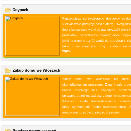
Doypack
Potrzebujesz sprawdzonego dostawcy opak
Niezwłocznie przejrzyj naszą ofertę. Uwzględni
dobre jakościowo worki do pasteryzacji i wiele 
produktów. Sprzedajemy również worki doypa
jeżeli potrzebne są Ci worki do sterylizacji, r
takie u nas znajdziesz. Chę...
zobacz szcz
wpisu
Zakup domu we Włoszech
Zakup domu we Włoszech nie musi
skomplikowanym procesem. Z nami cała proc
kupna przebiega bez zbędnych problem
sprawnie. Jeżeli rozważasz zakup nieruchomoś
Włoszech, zaufaj doświadczonemu pośredni
który wyszuka dla Ciebie najlepsze oferty. 
mieszkania ...
zobacz szczegóły wpisu
Pomiary przemieszczeń