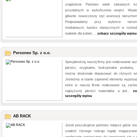
znajdziecie Państwo wiele ciekawych kol
przydatnych w wykończeniu wnętrz. Wspi
głównie nowoczesny styl aranżacji nieruchom
Podpowiadamy przy wyborze narożn
modułowych, bardzo elastycznych w rozbud
toaletek dla kobiet, ...
zobacz szczegóły wpisu
Personeo Sp. z o.o.
Specjalnością naszej firmy jest realizowanie wy
jakości, oryginalne, funkcjonalne produkty, 
można doskonale dopasować do różnych wn
Jesteśmy w stanie zapewnić elementy wyposaż
które w naszej firmie realizowane są zaró
najwyższej jakości materiałów a jed...
zo
szczegóły wpisu
AB RACK
Jeżeli poszukujecie państwo miejsce gdzie mo
znaleźć różnego rodzaju regały magazynow
serdecznie zapraszamy do zapoznania się z o