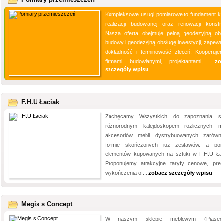
Kompleksowe usługi pomiarowe to fundament k
realizacji budowlanej oraz renowacji konstru
Nasza oferta obejmuje pełną geodezyjną ob
budowy i geodezyjną obsługę inwestycji, zapewn
dokładność i terminowość zleceń. Kooperuj
firmami budowlanymi, projektantami,...
zo
szczegóły wpisu
F.H.U Łaciak
Zachęcamy Wszystkich do zapoznania s
różnorodnym kalejdoskopem rozlicznych m
akcesoriów mebli dystrybuowanych zaró
formie skończonych już zestawów, a po
elementów kupowanych na sztuki w F.H.U Ła
Proponujemy atrakcyjne taryfy cenowe, pre
wykończenia of...
zobacz szczegóły wpisu
Megis s Concept
W naszym sklepie meblowym (Piasec