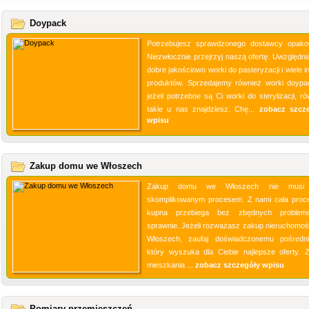
Doypack
Potrzebujesz sprawdzonego dostawcy opak
Niezwłocznie przejrzyj naszą ofertę. Uwzględni
dobre jakościowo worki do pasteryzacji i wiele 
produktów. Sprzedajemy również worki doypa
jeżeli potrzebne są Ci worki do sterylizacji, r
takie u nas znajdziesz. Chę...
zobacz szcz
wpisu
Zakup domu we Włoszech
Zakup domu we Włoszech nie musi
skomplikowanym procesem. Z nami cała proc
kupna przebiega bez zbędnych problem
sprawnie. Jeżeli rozważasz zakup nieruchomoś
Włoszech, zaufaj doświadczonemu pośredni
który wyszuka dla Ciebie najlepsze oferty. 
mieszkania ...
zobacz szczegóły wpisu
Pomiary przemieszczeń