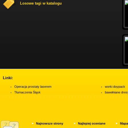
Losowe tagi w katalogu
Linki:
Operacja prostaty laserem
worki doypack
Tłumaczenia Śląsk
bawełniane dres
Najnowsze strony
Najlepiej oceniane
Mapa