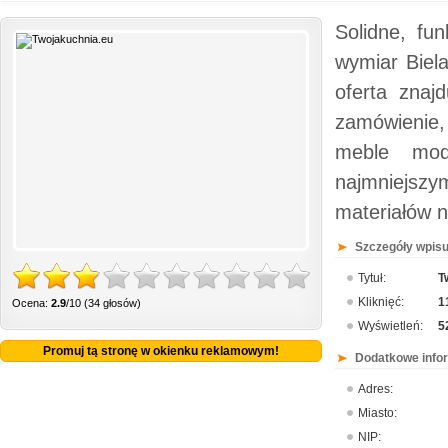
Solidne, fu
wymiar Biela
oferta znaj
zamówienie
meble mod
najmniejsz
materiałów n
Szczegóły wpisu
Tytuł:
T
Kliknięć:
1
Ocena:
2.9
/10 (34 głosów)
Wyświetleń:
5
Promuj tą stronę w okienku reklamowym!
Dodatkowe info
Adres:
Miasto:
NIP: