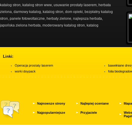
katalog stron
katalog stron www
usuwanie prostaty laserem
herbata
,
,
,
zielona
darmowy katalog
katalog stron
dom opieki
bezpłatny katalog
,
,
,
,
stron
panele fotowoltaiczne
herbaty zielone
najlepsza herbata
,
,
,
,
japońska zielona herbata
moderowany katalog stron
katalog
,
,
Linki:
Operacja prostaty laserem
bawełniane dres
worki doypack
folia biodegrad
Najnowsze strony
Najlepiej oceniane
Mapa
Najpopularniejsze
Przyjaciele
Webs
Page