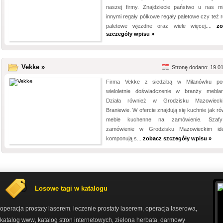
naszej firmy. Znajdziecie państwo u nas m
innymi regały półkowe regały paletowe czy też r
paletowe wjezdne oraz wiele więcej....
zo
szczegóły wpisu »
Vekke »
Stronę dodano: 19.0
Firma Vekke z siedzibą w Milanówku po
wieloletnie doświadczenie w branży meblars
Działa również w Grodzisku Mazowieck
Braniewie. W ofercie znajdują się kuchnie jak r
meble kuchenne na zamówienie. Szaf
zamówienie w Grodzisku Mazowieckim ide
komponują s...
zobacz szczegóły wpisu »
Losowe tagi w katalogu
operacja prostaty laserem
leczenie prostaty laserem
operacja laserowa
,
,
,
katalog www
katalog stron internetowych
zielona herbata
darmowy
,
,
,