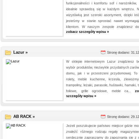
funkcjonalności i komfortu sof i narożników, 
idealnie sprawdzą się w każdym wnętrzu. 
wizytówką jest szeroki asortyment, dzięki kt
jesteśmy w stanie sprostać nawet wymaga
klientom. W naszym zespole znajdziesz doś
zobacz szczegóły wpisu »
Lazur »
Stronę dodano: 31.1
W sklepie internetowym Lazur znajdziesz b
wybór produktów, niezwykle przydatnych zaró
domu, jak i w przestrzeni przydomowej. To 
rolety, meble kuchenne, krzesła, zlewozmy
trampoliny, leżaki, parasole, huśtawki, hamaki, 
foliowe, grille ogrodowe, meble ca...
zo
szczegóły wpisu »
AB RACK »
Stronę dodano: 29.1
Jeżeli poszukujecie państwo miejsce gdzie mo
znaleźć różnego rodzaju regały magazynow
serdecznie zapraszamy do zapoznania się z o