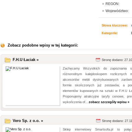
REGON:
Województwo:
Słowa kluczowe:
Kategorie:
Zobacz podobne wpisy w tej kategorii:
F.H.U Łaciak »
Stronę dodano: 27.1
Zachęcamy Wszystkich do zapoznania s
różnorodnym kalejdoskopem rozlicznych m
akcesoriów mebli dystrybuowanych zaró
formie skończonych już zestawów, a po
elementów kupowanych na sztuki w F.H.U Ła
Proponujemy atrakcyjne taryfy cenowe, pre
wykończenia of...
zobacz szczegóły wpisu »
Vero Sp. z o.o. »
Stronę dodano: 27.1
Sklep internetowy Smartsofa.pl to połąc