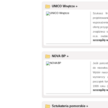
UNICO Wnętrze »
Szukasz fir
projektowani
wyposażenia
ofertę przyg
znajdziesz 
m.in. mebl
szczegóły w
NOVA BP »
Jeśli potrze
do niezwłoc
Wybór nasze
wystarczy 
początek fun
1999 roku (
szczegóły w
Sztukateria pomorskie »