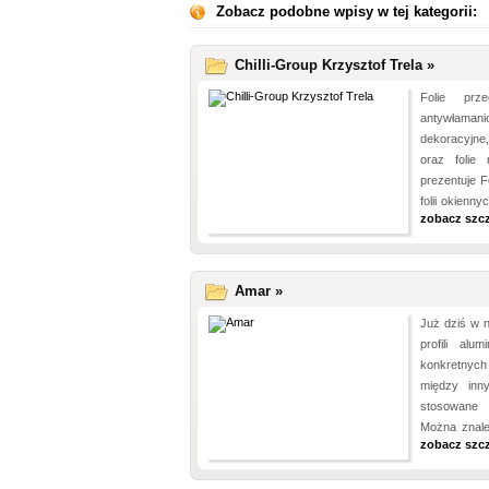
Zobacz podobne wpisy w tej kategorii:
Chilli-Group Krzysztof Trela »
Folie prze
antywłaman
dekoracyjne
oraz folie
prezentuje F
folii okienn
zobacz szc
Amar »
Już dziś w n
profili al
konkretnych
między inn
stosowane 
Można znale
zobacz szc