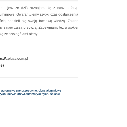
ane, jeszcze dziś zaznajom się z naszą ofertą.
luminiowe. Gwarantujemy szybki czas dostarczenia
ścią podzieli się swoją fachową wiedzą. Zakres
my z najwyższą precyzją. Zapewniamy też wysokiej
ię ze szczegółami oferty!
ps://aplusa.com.pl
997
wi automatyczne przesuwne, okna aluminiowe
wych, serwis drzwi automatycznych, ścianki