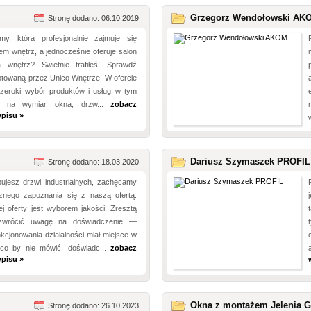
Grzegorz Wendołowski AK
Stronę dodano: 06.10.2019
my, która profesjonalnie zajmuje się
em wnętrz, a jednocześnie oferuje salon
 wnętrz? Świetnie trafiłeś! Sprawdź
otowaną przez Unico Wnętrze! W ofercie
szeroki wybór produktów i usług w tym
e na wymiar, okna, drzw...
zobacz
pisu »
Dariusz Szymaszek PROFIL
Stronę dodano: 18.03.2020
bujesz drzwi industrialnych, zachęcamy
znego zapoznania się z naszą ofertą.
j oferty jest wyborem jakości. Zresztą
zwrócić uwagę na doświadczenie —
kcjonowania działalności miał miejsce w
co by nie mówić, doświadc...
zobacz
pisu »
Okna z montażem Jelenia G
Stronę dodano: 26.10.2023