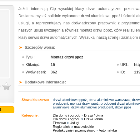
Jeżeli interesują Cię wysokiej klasy drzwi automatyczne przesuw
Dostarczamy też solidnie wykonane drzwi aluminiowe ppoż i ścianki a
usługi, a reprezentujący nas doświadczony pracownik z przyjemno
naszych usług uwzględnia również montaż drzwi ppoż, który realizuje
klasy serwis drzwi automatycznych. Wyszukaj naszą stronę i zaznajom s
Szczegóły wpisu:
Tytuł:
Montaż drzwi ppoż
Kliknięć:
15
URL:
htt
Wyświetleń:
362
ID:
11
Dodatkowe informacje:
Słowa kluczowe:
drzwi aluminiowe ppoż, okna aluminiowe warszawa, drz
producent, montaż drzwi ppoż, producent drzwi aluminio
aluminiowe, drzwi aluminiowe producent, drzwi ppoż
!
Kategorie:
Dla domu i ogrodu
»
Drzwi / okna
Dla domu i ogrodu
»
Drzwi i okna
Firmowo
»
Usługi
Regionalnie
»
mazowieckie
Produkcyjnie i przemysłowo
»
Automatyka