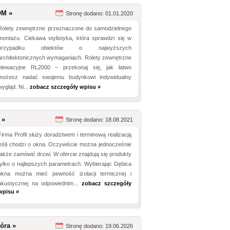
OM »
Stronę dodano: 01.01.2020
Rolety zewnętrzne przeznaczone do samodzielnego
montażu. Ciekawa stylistyka, która sprawdzi się w
przypadku obiektów o najwyższych
architektonicznych wymaganiach. Rolety zewnętrzne
elewacyjne RL2000 – przekonaj się, jak łatwo
możesz nadać swojemu budynkowi indywidualny
wygląd. Ni...
zobacz szczegóły wpisu »
 »
Stronę dodano: 18.08.2021
Firma Profil służy doradztwem i terminową realizacją
jeśli chodzi o okna. Oczywiście można jednocześnie
także zamówić drzwi. W ofercie znajdują się produkty
tylko o najlepszych parametrach. Wybierając Dębica
okna można mieć pewność izolacji termicznej i
akustycznej na odpowiednim...
zobacz szczegóły
wpisu »
óra »
Stronę dodano: 19.06.2026