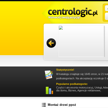
istrowanie nieruchomościami Gdańsk,
ami Sopot. Firma zapewnia bieżący nadzór nad
zac...
Promuj stronę w okienku!
Statystycznie!
W katalogu znajduje się 1645 stron, w 21 ka
podkategoriach. Na akceptację oczekuje 0 s
Popularne podkategorie:
Części i akcesoria motoryzacyj
,
Usługi
,
Adw
dla domu
,
Biznes
,
Agencje reklamowe
,
Montaż drzwi ppoż