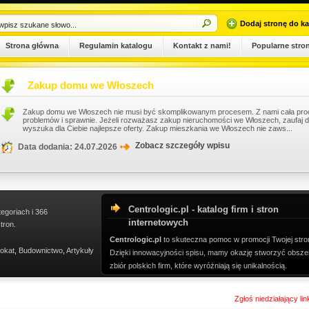
Dodaj stronę do ka
Strona główna
Regulamin katalogu
Kontakt z nami!
Popularne stro
Zakup domu we Włoszech
Zakup domu we Włoszech nie musi być skomplikowanym procesem. Z nami cała pro
problemów i sprawnie. Jeżeli rozważasz zakup nieruchomości we Włoszech, zaufaj 
wyszuka dla Ciebie najlepsze oferty. Zakup mieszkania we Włoszech nie zaws...
Zobacz szczegóły wpisu
Data dodania: 24.07.2026
Centrologic.pl - katalog firm i stron
tegoriach i 366
internetowych
tron.
Centrologic.pl
to skuteczna pomoc w promocji Twojej stro
okat
,
Budownictwo
,
Artykuły
Dzięki innowacyjności spisu, mamy okazję stworzyć obsze
zbiór polskich firm, które wyróżniają się unikalnością.
Zgłoś niedziałający li