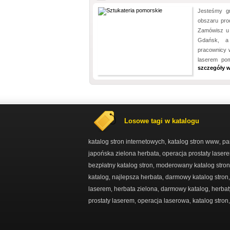
Jesteśmy gr
obszaru prod
Zamówisz u 
Gdańsk, a 
pracownicy w
laserem po
szczegóły w
Losowe tagi w katalogu
katalog stron internetowych
katalog stron www
pa
,
,
japońska zielona herbata
operacja prostaty laser
,
bezpłatny katalog stron
moderowany katalog stron
,
katalog
najlepsza herbata
darmowy katalog stron
,
,
laserem
herbata zielona
darmowy katalog
herbat
,
,
,
prostaty laserem
operacja laserowa
katalog stron
,
,