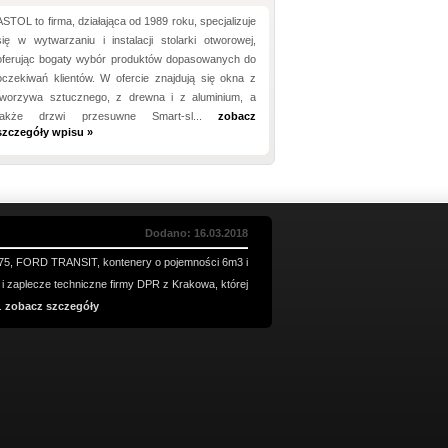
ASTOL to firma, działająca od 1989 roku, specjalizuje
się w wytwarzaniu i instalacji stolarki otworowej,
oferując bogaty wybór produktów dopasowanych do
oczekiwań klientów. W ofercie znajdują się okna z
tworzywa sztucznego, z drewna i z aluminium, a
także drzwi przesuwne Smart-sl...
zobacz
szczegóły wpisu »
Dodano: 16.03.2018
5, FORD TRANSIT, kontenery o pojemności 6m3 i
a i zaplecze techniczne firmy DPR z Krakowa, której
.
zobacz szczegóły