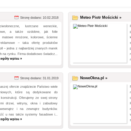
Meteo Piotr Mościcki »
Stronę dodano: 10.02.2018
ciwsłoneczne, lustrzane weneckie,
iowe, a także ozdobne, jak folie
, matowe mrożone, kolorowe, ścienne
 reklamowe – taka ofertę produktów
oll – jedna z najbardziej znanych marek
ych na rynku. Firma dodatkowo świadcz...
zegóły wpisu »
NoweOkna.pl »
Stronę dodano: 31.01.2019
aszej ofercie znajdziecie Państwo wiele
uminiowych, które są dedykowane do
 konstrukcji. Oferujemy ze swej strony
ymi drzwi, witryny, okna i zabudowy
wewnątrz i na zewnątrz budynków.
źć u nas także systemy fasadowe i...
zegóły wpisu »