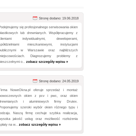
Stronę dodano: 19.06.2018
Podejmujemy się profesjonalnego serwisowania okien
plastikowych lub drewnianych. Współpracujemy z
klientami indywidualnymi, deweloperami,
spółdzielniami mieszkaniowymi, instytucjami
publicznymi w Warszawie oraz najbliższych
miejscowościach. Diagnozujemy problemy z
nieszczelnymi o...
zobacz szczegóły wpisu »
Stronę dodano: 24.05.2019
Firma NoweOkna.pl oferuje sprzedaż i montaż
nowoczesnych okien z pcv i pwc, oraz okien
drewnianych i aluminiowych firmy Drutex.
Proponujemy szeroki wybór okien różnego typu i
rodzaju. Naszą firmę cechuje szybka realizacja,
wysoka jakość usług oraz możliwość rozłożenia
spłaty na w...
zobacz szczegóły wpisu »