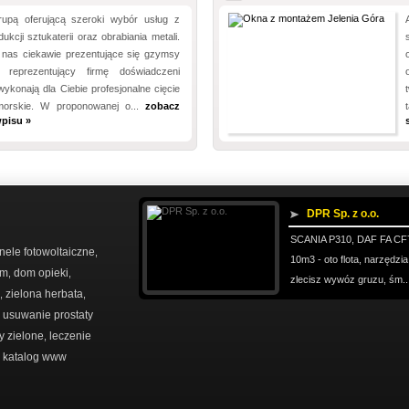
upą oferującą szeroki wybór usług z
ukcji sztukaterii oraz obrabiania metali.
nas ciekawie prezentujące się gzymsy
reprezentujący firmę doświadczeni
ykonają dla Ciebie profesjonalne cięcie
morskie. W proponowanej o...
zobacz
pisu »
DPR Sp. z o.o.
SCANIA P310, DAF FA CF7
nele fotowoltaiczne
,
10m3 - oto flota, narzędzi
em
dom opieki
,
,
zlecisz wywóz gruzu, śm..
zielona herbata
,
,
usuwanie prostaty
,
y zielone
leczenie
,
katalog www
,