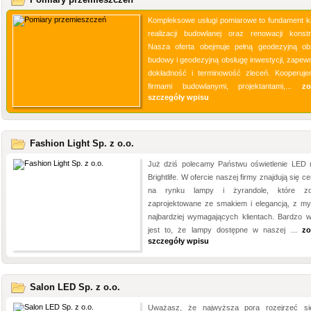
Kompleksowe usługi pomiarowe to fundament k
realizacji budowlanej oraz renowacji konstru
Nasza oferta obejmuje pełną geodezyjną ob
budowy i geodezyjną obsługę inwestycji, zapewn
dokładność i terminowość zleceń. Kooperuj
firmami budowlanymi, projektantami,...
zo
szczegóły wpisu
Fashion Light Sp. z o.o.
Już dziś polecamy Państwu oświetlenie LED 
Brightlife. W ofercie naszej firmy znajdują się c
na rynku lampy i żyrandole, które zos
zaprojektowane ze smakiem i elegancją, z my
najbardziej wymagających klientach. Bardzo 
jest to, że lampy dostępne w naszej ...
zo
szczegóły wpisu
Salon LED Sp. z o.o.
Uważasz, że najwyższa pora rozejrzeć s