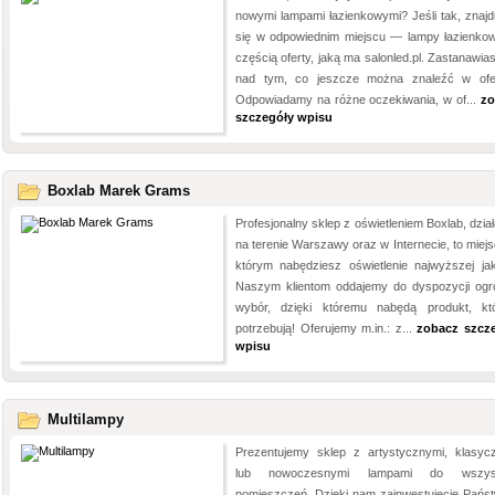
nowymi lampami łazienkowymi? Jeśli tak, znajd
się w odpowiednim miejscu — lampy łazienko
częścią oferty, jaką ma salonled.pl. Zastanawia
nad tym, co jeszcze można znaleźć w ofe
Odpowiadamy na różne oczekiwania, w of...
zo
szczegóły wpisu
Boxlab Marek Grams
Profesjonalny sklep z oświetleniem Boxlab, dzia
na terenie Warszawy oraz w Internecie, to miejs
którym nabędziesz oświetlenie najwyższej jak
Naszym klientom oddajemy do dyspozycji og
wybór, dzięki któremu nabędą produkt, kt
potrzebują! Oferujemy m.in.: z...
zobacz szcz
wpisu
Multilampy
Prezentujemy sklep z artystycznymi, klasyc
lub nowoczesnymi lampami do wszyst
pomieszczeń. Dzięki nam zainwestujecie Pańs