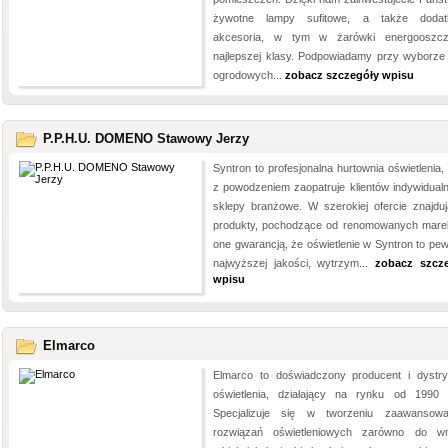
żywotne lampy sufitowe, a także dodat
akcesoria, w tym w żarówki energooszc
najlepszej klasy. Podpowiadamy przy wyborze
ogrodowych...
zobacz szczegóły wpisu
P.P.H.U. DOMENO Stawowy Jerzy
Syntron to profesjonalna hurtownia oświetlenia,
z powodzeniem zaopatruje klientów indywidualn
sklepy branżowe. W szerokiej ofercie znajduj
produkty, pochodzące od renomowanych mare
one gwarancją, że oświetlenie w Syntron to pe
najwyższej jakości, wytrzym...
zobacz szcz
wpisu
Elmarco
Elmarco to doświadczony producent i dystry
oświetlenia, działający na rynku od 1990 
Specjalizuje się w tworzeniu zaawansow
rozwiązań oświetleniowych zarówno do wn