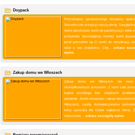
Doypack
Potrzebujesz sprawdzonego dostawcy opak
Niezwłocznie przejrzyj naszą ofertę. Uwzględni
dobre jakościowo worki do pasteryzacji i wiele 
produktów. Sprzedajemy również worki doypa
jeżeli potrzebne są Ci worki do sterylizacji, r
takie u nas znajdziesz. Chę...
zobacz szcz
wpisu
Zakup domu we Włoszech
Zakup domu we Włoszech nie musi
skomplikowanym procesem. Z nami cała proc
kupna przebiega bez zbędnych problem
sprawnie. Jeżeli rozważasz zakup nieruchomoś
Włoszech, zaufaj doświadczonemu pośredni
który wyszuka dla Ciebie najlepsze oferty. 
mieszkania ...
zobacz szczegóły wpisu
Pomiary przemieszczeń