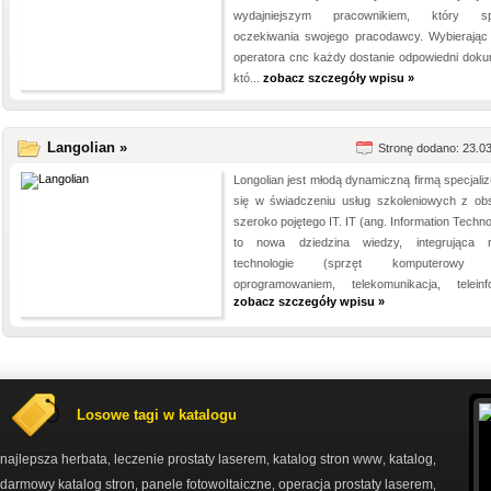
wydajniejszym pracownikiem, który spe
oczekiwania swojego pracodawcy. Wybierając
operatora cnc każdy dostanie odpowiedni doku
któ...
zobacz szczegóły wpisu »
Langolian »
Stronę dodano: 23.0
Longolian jest młodą dynamiczną firmą specjaliz
się w świadczeniu usług szkoleniowych z ob
szeroko pojętego IT. IT (ang. Information Techn
to nowa dziedzina wiedzy, integrująca 
technologie (sprzęt komputerowy 
oprogramowaniem, telekomunikacja, teleinfo
zobacz szczegóły wpisu »
Losowe tagi w katalogu
najlepsza herbata
leczenie prostaty laserem
katalog stron www
katalog
,
,
,
,
darmowy katalog stron
panele fotowoltaiczne
operacja prostaty laserem
,
,
,