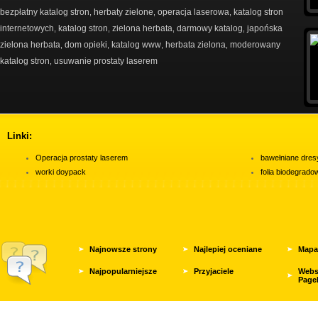
bezpłatny katalog stron
herbaty zielone
operacja laserowa
katalog stron
,
,
,
internetowych
katalog stron
zielona herbata
darmowy katalog
japońska
,
,
,
,
zielona herbata
dom opieki
katalog www
herbata zielona
moderowany
,
,
,
,
katalog stron
usuwanie prostaty laserem
,
Linki:
Operacja prostaty laserem
bawełniane dres
worki doypack
folia biodegrad
Najnowsze strony
Najlepiej oceniane
Mapa
Najpopularniejsze
Przyjaciele
Webs
Page