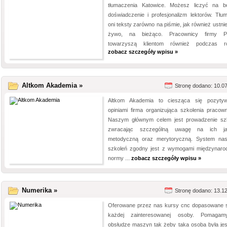
tłumaczenia Katowice. Możesz liczyć na b
doświadczenie i profesjonalizm lektorów. Tłu
oni teksty zarówno na piśmie, jak również ustni
żywo, na bieżąco. Pracownicy firmy Pr
towarzyszą klientom również podczas ró
zobacz szczegóły wpisu »
Altkom Akademia »
Stronę dodano: 10.0
Altkom Akademia to ciesząca się pozyty
opiniami firma organizująca szkolenia pracown
Naszym głównym celem jest prowadzenie sz
zwracając szczególną uwagę na ich ja
metodyczną oraz merytoryczną. System na
szkoleń zgodny jest z wymogami międzynaro
normy ...
zobacz szczegóły wpisu »
Numerika »
Stronę dodano: 13.1
Oferowane przez nas kursy cnc dopasowane 
każdej zainteresowanej osoby. Pomaga
obsłudze maszyn tak żeby taka osoba była je