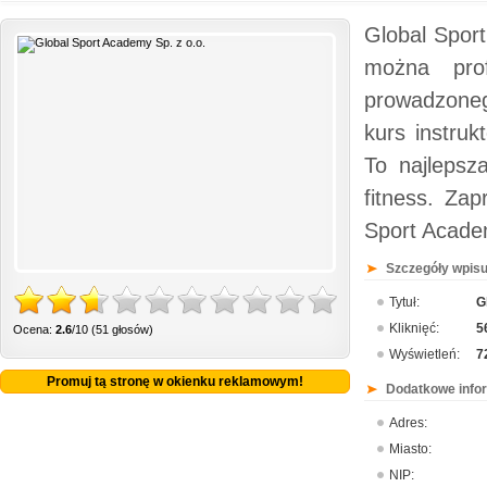
Global Sport
można prof
prowadzoneg
kurs instruk
To najlepsz
fitness. Zap
Sport Acade
Szczegóły wpisu
Tytuł:
G
Kliknięć:
5
Ocena:
2.6
/10 (51 głosów)
Wyświetleń:
7
Promuj tą stronę w okienku reklamowym!
Dodatkowe info
Adres:
Miasto:
NIP: