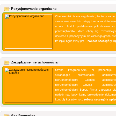
Pozycjonowanie organiczne
Obecnie nikt nie ma wątpliwości, że żeby zaofe
skutecznie towar lub usługę trzeba zareklamowa
w sieci. Jest to podstawowe pole działalności 
przedsiębiorstw, które chcą się rozbudowy
docierać z propozycjami do wielkiego grona Klie
Im lepiej będą miały prz...
zobacz szczegóły w
Zarządzanie nieruchomościami
Strona Progreen-Adm. pl prezentuje f
świadczącą profesjonalne administrow
nieruchomościami Gdańsk, administrow
nieruchomościami Gdynia i administrow
nieruchomościami Sopot. Firma zapewnia bi
nadzór nad budynkami, prowadzenie dokument
kontrolę kosztów, ro...
zobacz szczegóły wpis
She Promotion