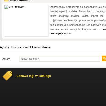
Zapraszamy serdecznie do zapoznania się z o
naszej agencji modelek. Mamy bardzo bogatą of
która obejmuje obsługę takich imprez jak 
zdjęciowe, konferencje, prezentacje produktó
też ekspozycje samochodów. Dla naszych mo
nie ma zadań trudnych, których nie d...
zo
szczegóły wpisu
Agencje hostess i modelek nowa strona:
Adres:
Losowe tagi w katalogu