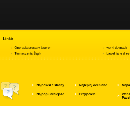
Linki:
Operacja prostaty laserem
worki doypack
Tłumaczenia Śląsk
bawełniane dres
Najnowsze strony
Najlepiej oceniane
Mapa
Najpopularniejsze
Przyjaciele
Webs
Page