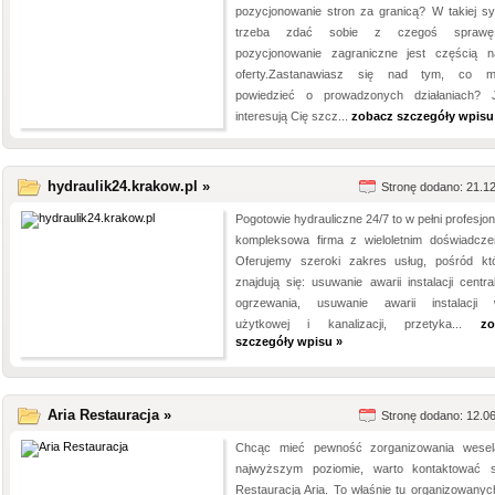
pozycjonowanie stron za granicą? W takiej syt
trzeba zdać sobie z czegoś spra
pozycjonowanie zagraniczne jest częścią n
oferty.Zastanawiasz się nad tym, co m
powiedzieć o prowadzonych działaniach? J
interesują Cię szcz...
zobacz szczegóły wpisu
hydraulik24.krakow.pl »
Stronę dodano: 21.1
Pogotowie hydrauliczne 24/7 to w pełni profesjon
kompleksowa firma z wieloletnim doświadcze
Oferujemy szeroki zakres usług, pośród kt
znajdują się: usuwanie awarii instalacji centra
ogrzewania, usuwanie awarii instalacji
użytkowej i kanalizacji, przetyka...
zo
szczegóły wpisu »
Aria Restauracja »
Stronę dodano: 12.0
Chcąc mieć pewność zorganizowania wese
najwyższym poziomie, warto kontaktować 
Restauracją Aria. To właśnie tu organizowanych