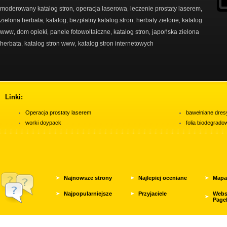
moderowany katalog stron
operacja laserowa
leczenie prostaty laserem
,
,
,
zielona herbata
katalog
bezpłatny katalog stron
herbaty zielone
katalog
,
,
,
,
www
dom opieki
panele fotowoltaiczne
katalog stron
japońska zielona
,
,
,
,
herbata
katalog stron www
katalog stron internetowych
,
,
Linki:
Operacja prostaty laserem
bawełniane dres
worki doypack
folia biodegrad
Najnowsze strony
Najlepiej oceniane
Mapa
Najpopularniejsze
Przyjaciele
Webs
Page