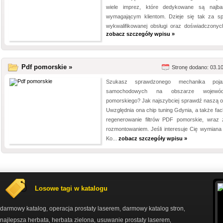
wiele imprez, które dedykowane są najbar
wymagającym klientom. Dzieje się tak za s
wykwalifikowanej obsługi oraz doświadczonych
zobacz szczegóły wpisu »
Pdf pomorskie »
Stronę dodano: 03.1
Szukasz sprawdzonego mechanika poja
samochodowych na obszarze wojewód
pomorskiego? Jak najszybciej sprawdź naszą of
Uwzględnia ona chip tuning Gdynia, a także fa
regenerowanie filtrów PDF pomorskie, wraz 
rozmontowaniem. Jeśli interesuje Cię wymiana
Ko...
zobacz szczegóły wpisu »
Losowe tagi w katalogu
darmowy katalog
operacja prostaty laserem
darmowy katalog stron
,
,
,
najlepsza herbata
herbata zielona
usuwanie prostaty laserem
,
,
,