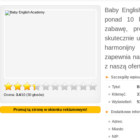
Baby Englis
ponad 10 l
zabawę, pr
skutecznie 
harmonijny
zapewnia na
z naszą ofer
Szczegóły wpisu
Tytuł:
B
Kliknięć:
3
Ocena:
3.4
/10 (30 głosów)
Wyświetleń:
5
Promuj tą stronę w okienku reklamowym!
Dodatkowe info
Adres:
Miasto:
NIP: