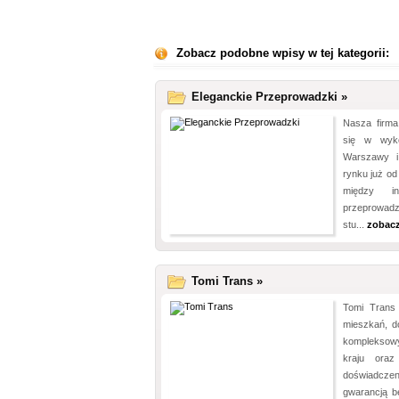
Zobacz podobne wpisy w tej kategorii:
Eleganckie Przeprowadzki »
Nasza firma
się w wyko
Warszawy i
rynku już o
między in
przeprowadz
stu...
zobacz
Tomi Trans »
Tomi Trans 
mieszkań, do
kompleksowy
kraju oraz
doświadczeni
gwarancją b