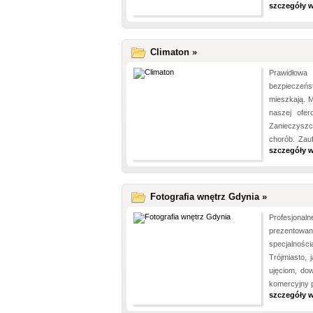
szczegóły w
Climaton »
Prawidłowa 
bezpieczeńst
mieszkają. 
naszej ofer
Zanieczyszc
chorób. Zau
szczegóły w
Fotografia wnętrz Gdynia »
Profesjonaln
prezentow
specjalnoś
Trójmiasto, 
ujęciom, do
komercyjny 
szczegóły w