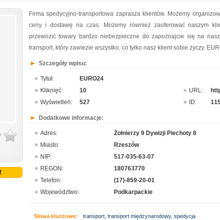
Firma spedycyjno-transportowa zaprasza klientów. Możemy organizowa
ceny i dostawę na czas. Możemy również zaoferować naszym klien
przewozić towary bardzo niebezpieczne do zapoznajcie się na nasz
transport, który zawiezie wszystko, co tylko nasz klient sobie życzy. EU
Szczegóły wpisu:
Tytuł:
EURO24
Kliknięć:
10
URL:
htt
Wyświetleń:
527
ID:
11
Dodatkowe informacje:
Adres:
Żołnierzy 9 Dywizji Piechoty 8
Miasto:
Rzeszów
NIP:
517-035-63-07
REGON:
180763770
!
Telefon:
(17)-859-20-01
Województwo:
Podkarpackie
Słowa kluczowe:
transport, transport międzynarodowy, spedycja