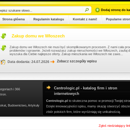
Dodaj stronę do ka
Strona główna
Regulamin katalogu
Kontakt z nami!
Popularne stro
Zakup domu we Włoszech
Zakup domu we Włoszech nie musi być skomplikowanym procesem. Z nami cała pro
problemów i sprawnie. Jeżeli rozważasz zakup nieruchomości we Włoszech, zaufaj 
wyszuka dla Ciebie najlepsze oferty. Zakup mieszkania we Włoszech nie zaws...
Zobacz szczegóły wpisu
Data dodania: 24.07.2026
Centrologic.pl - katalog firm i stron
tegoriach i 366
internetowych
tron.
Centrologic.pl
to skuteczna pomoc w promocji Twojej stro
okat
,
Budownictwo
,
Artykuły
Dzięki innowacyjności spisu, mamy okazję stworzyć obsze
zbiór polskich firm, które wyróżniają się unikalnością.
Zgłoś niedziałający li