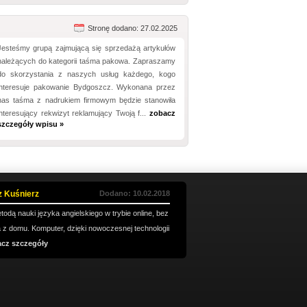
Stronę dodano: 27.02.2025
Jesteśmy grupą zajmującą się sprzedażą artykułów
należących do kategorii taśma pakowa. Zapraszamy
do skorzystania z naszych usług każdego, kogo
interesuje pakowanie Bydgoszcz. Wykonana przez
nas taśma z nadrukiem firmowym będzie stanowiła
interesujący rekwizyt reklamujący Twoją f...
zobacz
szczegóły wpisu »
z Kuśnierz
Dodano: 10.02.2018
todą nauki języka angielskiego w trybie online, bez
z domu. Komputer, dzięki nowoczesnej technologii
cz szczegóły