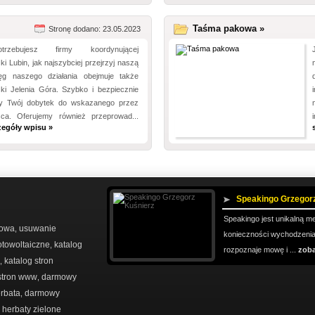
Taśma pakowa »
Stronę dodano: 23.05.2023
trzebujesz firmy koordynującej
i Lubin, jak najszybciej przejrzyj naszą
ięg naszego działania obejmuje także
ki Jelenia Góra. Szybko i bezpiecznie
my Twój dobytek do wskazanego przez
sca. Oferujemy również przeprowad...
zegóły wpisu »
Speakingo Grzegor
Speakingo jest unikalną me
rowa
usuwanie
,
konieczności wychodzenia 
otowoltaiczne
katalog
,
rozpoznaje mowę i ...
zoba
katalog stron
,
 stron www
darmowy
,
erbata
darmowy
,
herbaty zielone
,