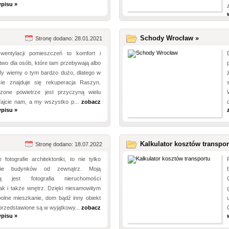
pisu »
Schody Wrocław »
Stronę dodano: 28.01.2021
wentylacji pomieszczeń to komfort i
wo dla osób, które tam przebywają albo
My wiemy o tym bardzo dużo, dlatego w
cie znajduje się rekuperacja Raszyn.
zone powietrze jest przyczyną wielu
fajcie nam, a my wszystko p...
zobacz
pisu »
Kalkulator kosztów transpor
Stronę dodano: 18.07.2022
e fotografie architektoniki, to nie tylko
anie budynków od zewnątrz. Moją
cią jest fotografia nieruchomości
jak i także wnętrz. Dzięki niesamowitym
wolne mieszkanie, dom bądź inny obiekt
przedstawione są w wyjątkowy...
zobacz
pisu »