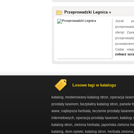
Przeprowadzki Legnica »
Jeżeli po
przeprowadzk
ofertę! Zas
przeprowadz
przewiezie
Ciebie miej
zobacz szc
Losowe tagi w katalogu
katalog
moderowany katalog stron
operacja lase
,
,
prostaty laserem
bezpłatny katalog stron
panele f
,
,
www
najlepsza herbata
leczenie prostaty laserem
,
,
internetowych
operacja prostaty laserem
katalog
,
,
katalog stron
zielona herbata
japońska zielona h
,
,
katalog
dom opieki
katalog stron
herbata zielona
,
,
,