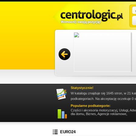
szą ofertę. Uwzględnia ona dobre jakościowo
doypack, a jeżeli potrzebne są Ci worki do
Promuj stronę w okienku!
Statystycznie!
W katalogu znajduje się 1645 stron, w 21 ka
podkategoriach. Na akceptację oczekuje 0 s
Popularne podkategorie:
Części i akcesoria motoryzacyj
,
Usługi
,
Adw
dla domu
,
Biznes
,
Agencje reklamowe
,
EURO24