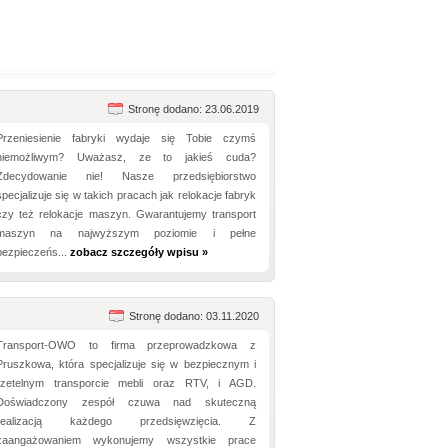
Stronę dodano: 23.06.2019
Przeniesienie fabryki wydaje się Tobie czymś
niemożliwym? Uważasz, ze to jakieś cuda?
Zdecydowanie nie! Nasze przedsiębiorstwo
specjalizuje się w takich pracach jak relokacje fabryk
czy też relokacje maszyn. Gwarantujemy transport
maszyn na najwyższym poziomie i pełne
bezpieczeńs...
zobacz szczegóły wpisu »
Stronę dodano: 03.11.2020
Transport-OWO to firma przeprowadzkowa z
Pruszkowa, która specjalizuje się w bezpiecznym i
rzetelnym transporcie mebli oraz RTV, i AGD.
Doświadczony zespół czuwa nad skuteczną
realizacją każdego przedsięwzięcia. Z
zaangażowaniem wykonujemy wszystkie prace