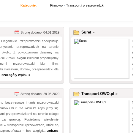
Kategorie:
Firmowo
»
Transport i przeprowadzki
Suret »
Stronę dodano: 04.01.2019
 Eleganckie Przeprowadzki specjalizuje
nywaniu przeprowadzek na terenie
 okolic. Z powodzeniem działamy na
d 2012 roku. Swym klientom proponujemy
nymi przeprowadzki biur, firm,
ki mieszkań, domów, przeprowadzki dla
 szczegóły wpisu »
Transport-OWO.pl »
Stronę dodano: 29.03.2020
to bezstresowe i tanie przeprowadzki
mów i biur! Od wielu lat zajmujemy się
mi przeprowadzkami na terenie całego
 za granicą. Posiadamy wieloletnie
e w transporcie i przewozach, które są
ezpieczeństwa – bez względ...
zobacz