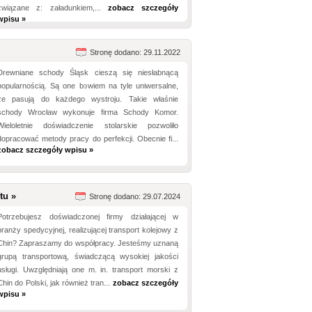
związane z: załadunkiem,...
zobacz szczegóły
wpisu »
Stronę dodano: 29.11.2022
Drewniane schody Śląsk cieszą się niesłabnącą
popularnością. Są one bowiem na tyle uniwersalne,
że pasują do każdego wystroju. Takie właśnie
schody Wrocław wykonuje firma Schody Komor.
Wieloletnie doświadczenie stolarskie pozwoliło
dopracować metody pracy do perfekcji. Obecnie fi...
zobacz szczegóły wpisu »
tu »
Stronę dodano: 29.07.2024
Potrzebujesz doświadczonej firmy działającej w
branży spedycyjnej, realizującej transport kolejowy z
Chin? Zapraszamy do współpracy. Jesteśmy uznaną
grupą transportową, świadczącą wysokiej jakości
usługi. Uwzględniają one m. in. transport morski z
Chin do Polski, jak również tran...
zobacz szczegóły
wpisu »