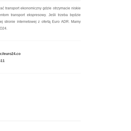
ć transport ekonomiczny gdzie otrzymacie niskie
tom transport ekspresowy. Jeśli trzeba będzie
ej stronie internetowej z ofertą Euro ADR. Mamy
RO24.
p://euro24.co
511