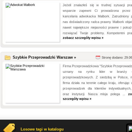
Jeżeli znalazłeś się w trudnej sytuacji pra
wsparcie zapewni Ci prowadzona przez
kancelaria adwokacka Malbork. Zatrudniony 
nas doświadczony radca prawny Malbork objaś
nawet największe niejasności prawne i pokaż
rozwiązać Twoje problemy. Kompetentni praw
zobacz szczegóły wpisu »
Szybkie Przeprowadzki Warszaw »
Stronę dodano: 29.0
Firma Przeprowadzkowa "Szybkie Przeprowadzk
uznany na rynku lider w branży u
przeprowadzkowych. Z siedzibą w Polsce, 
firma działa na terenie całego kraju, oferując 
przeprowadzek dla klientów indywidualnych,
oraz instytucji. Nasza misja polega ...
zo
szczegóły wpisu »
Losowe tagi w katalogu