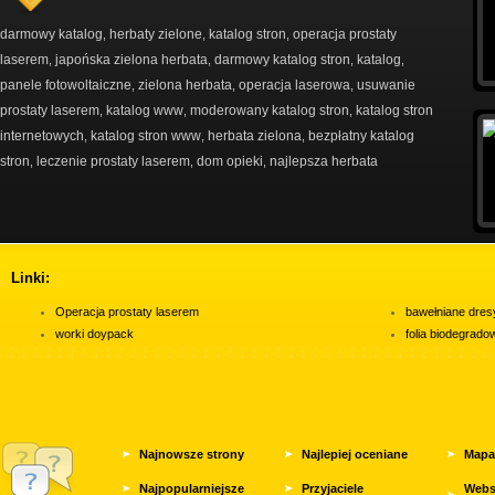
darmowy katalog
herbaty zielone
katalog stron
operacja prostaty
,
,
,
laserem
japońska zielona herbata
darmowy katalog stron
katalog
,
,
,
,
panele fotowoltaiczne
zielona herbata
operacja laserowa
usuwanie
,
,
,
prostaty laserem
katalog www
moderowany katalog stron
katalog stron
,
,
,
internetowych
katalog stron www
herbata zielona
bezpłatny katalog
,
,
,
stron
leczenie prostaty laserem
dom opieki
najlepsza herbata
,
,
,
Linki:
Operacja prostaty laserem
bawełniane dres
worki doypack
folia biodegrad
Najnowsze strony
Najlepiej oceniane
Mapa
Najpopularniejsze
Przyjaciele
Webs