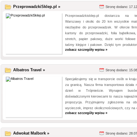
PrzeprowadzkiSklep.pl »
Stronę dodano: 17.1
Przeprowadzkisklep.pl dostarcza na te
Warszawy i okolic do 20 km wszystkie mate
niezbędne do przeprowadzek. W ofercie fir
kartony do przeprowadzki, folia bąbelkowa, 
stretch, papier pakowy, duże worki foliowe
taśmy klejące i pakowe. Dzięki tym produktom
zobacz szczegóły wpisu »
Albatros Travel »
Stronę dodano: 15.0
Specjalizujemy się w transporcie osób w kraju
za granicą. Nasza firma transportowa działa 
dzień w Trójmieście. Wynajem bus
doświadczonymi kierowcami to nasza najważni
propozycja. Przyjmujemy zgłoszenia na ob
wycieczek, imprez okolicznościowych, czy na o
zobacz szczegóły wpisu »
Adwokat Malbork »
Stronę dodano: 28.0