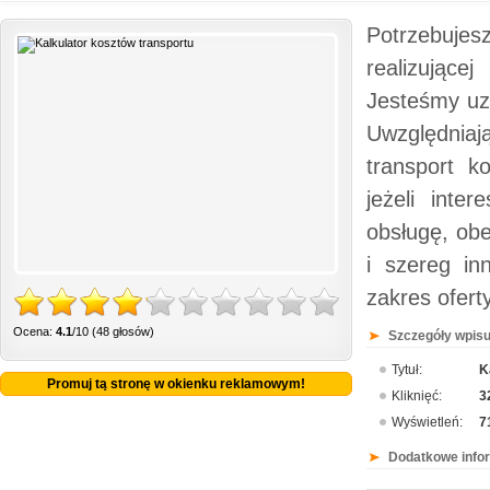
Potrzebujes
realizujące
Jesteśmy uzn
Uwzględniaj
transport k
jeżeli inte
obsługę, ob
i szereg in
zakres ofert
Ocena:
4.1
/10 (48 głosów)
Szczegóły wpisu
Tytuł:
K
Promuj tą stronę w okienku reklamowym!
Kliknięć:
3
Wyświetleń:
7
Dodatkowe info