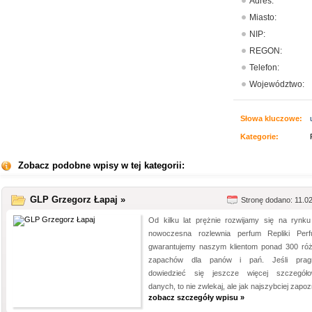
Adres:
Miasto:
NIP:
REGON:
Telefon:
Województwo:
Słowa kluczowe:
Kategorie:
Zobacz podobne wpisy w tej kategorii:
GLP Grzegorz Łapaj »
Stronę dodano: 11.0
Od kilku lat prężnie rozwijamy się na rynku
nowoczesna rozlewnia perfum Repliki Per
gwarantujemy naszym klientom ponad 300 ró
zapachów dla panów i pań. Jeśli pragn
dowiedzieć się jeszcze więcej szczegół
danych, to nie zwlekaj, ale jak najszybciej zapozn
zobacz szczegóły wpisu »