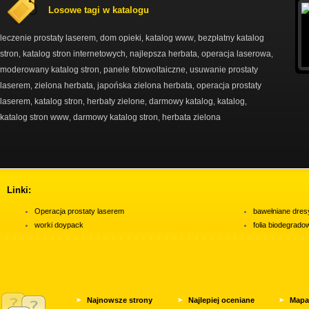
Losowe tagi w katalogu
leczenie prostaty laserem
dom opieki
katalog www
bezpłatny katalog
,
,
,
stron
katalog stron internetowych
najlepsza herbata
operacja laserowa
,
,
,
,
moderowany katalog stron
panele fotowoltaiczne
usuwanie prostaty
,
,
laserem
zielona herbata
japońska zielona herbata
operacja prostaty
,
,
,
laserem
katalog stron
herbaty zielone
darmowy katalog
katalog
,
,
,
,
,
katalog stron www
darmowy katalog stron
herbata zielona
,
,
Linki:
Operacja prostaty laserem
bawełniane dres
worki doypack
folia biodegrad
Najnowsze strony
Najlepiej oceniane
Mapa