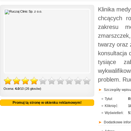
Klinika medy
chcących r
zakresu me
zmarszczek
twarzy oraz 
konsultacja 
tysiące z
wykwalifik
problem. Ruc
Ocena:
4.0
/10 (26 głosów)
Szczegóły wpisu
Tytuł:
R
Promuj tą stronę w okienku reklamowym!
Kliknięć:
1
Wyświetleń:
5
Dodatkowe info