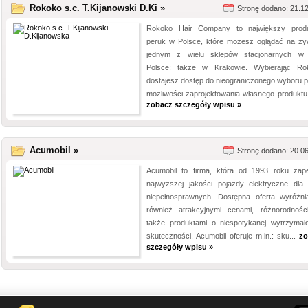
Rokoko s.c. T.Kijanowski D.Ki »
Stronę dodano: 21.1
Rokoko Hair Company to największy prod
peruk w Polsce, które możesz oglądać na ż
jednym z wielu sklepów stacjonarnych w 
Polsce: także w Krakowie. Wybierając Ro
dostajesz dostęp do nieograniczonego wyboru p
możliwości zaprojektowania własnego produktu, 
zobacz szczegóły wpisu »
Acumobil »
Stronę dodano: 20.0
Acumobil to firma, która od 1993 roku zap
najwyższej jakości pojazdy elektryczne dla
niepełnosprawnych. Dostępna oferta wyróżni
również atrakcyjnymi cenami, różnorodnośc
także produktami o niespotykanej wytrzymało
skuteczności. Acumobil oferuje m.in.: sku...
zo
szczegóły wpisu »