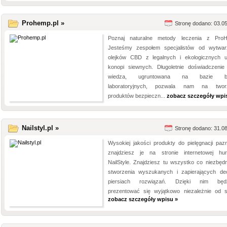
Prohemp.pl »
Stronę dodano: 03.0
Poznaj naturalne metody leczenia z Pro
Jesteśmy zespołem specjalistów od wytwar
olejków CBD z legalnych i ekologicznych 
konopi siewnych. Długoletnie doświadczenie
wiedza, ugruntowana na bazie b
laboratoryjnych, pozwala nam na tworz
produktów bezpieczn...
zobacz szczegóły wpi
Nailstyl.pl »
Stronę dodano: 31.0
Wysokiej jakości produkty do pielęgnacji pazn
znajdziesz je na stronie internetowej hur
NailStyle. Znajdziesz tu wszystko co niezbęd
stworzenia wyszukanych i zapierających d
piersiach rozwiązań. Dzięki nim będz
prezentować się wyjątkowo niezależnie od sy
zobacz szczegóły wpisu »