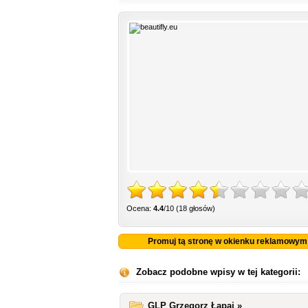
Ocena:
4.4
/10 (18 głosów)
Promuj tą stronę w okienku reklamowym
Zobacz podobne wpisy w tej kategorii:
GLP Grzegorz Łapaj »