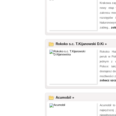
Krakowa zap
nowy etap 
zakresu med
rozstępów 
hialuronow
zabieg...
zob
Rokoko s.c. T.Kijanowski D.Ki »
Rokoko Hai
peruk w Pol
jednym z w
Polsce: ta
dostajesz do
możliwości z
zobacz szc
Acumobil »
Acumobil to
najwyższej 
niepełnospr