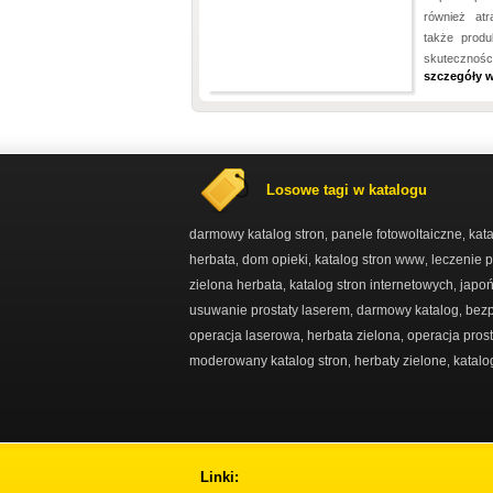
również atr
także produ
skuteczności
szczegóły w
Losowe tagi w katalogu
darmowy katalog stron
panele fotowoltaiczne
kata
,
,
herbata
dom opieki
katalog stron www
leczenie p
,
,
,
zielona herbata
katalog stron internetowych
japoń
,
,
usuwanie prostaty laserem
darmowy katalog
bezp
,
,
operacja laserowa
herbata zielona
operacja pros
,
,
moderowany katalog stron
herbaty zielone
katal
,
,
Linki: