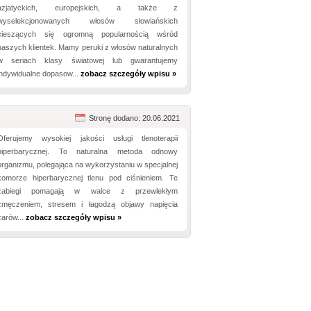
azjatyckich, europejskich, a także z
wyselekcjonowanych włosów słowiańskich
cieszących się ogromną popularnością wśród
naszych klientek. Mamy peruki z włosów naturalnych
w seriach klasy światowej lub gwarantujemy
indywidualne dopasow...
zobacz szczegóły wpisu »
Stronę dodano: 20.06.2021
Oferujemy wysokiej jakości usługi tlenoterapii
hiperbarycznej. To naturalna metoda odnowy
organizmu, polegająca na wykorzystaniu w specjalnej
komorze hiperbarycznej tlenu pod ciśnieniem. Te
zabiegi pomagają w walce z przewlekłym
zmęczeniem, stresem i łagodzą objawy napięcia
zarów...
zobacz szczegóły wpisu »