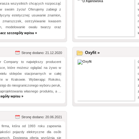
rasza wszystkich chcących rozpocząć
w swoim życiu! Oferujemy zabiegi z
ycyny estetycznej: usuwanie znamion,
i zmarszczek, ostrzykiwanie kwasem
ym, modelowanie owalu twarzy oraz
acz szczegóły wpisu »
Oxyfit »
Stronę dodano: 21.12.2020
r Company to największy producent
sce, które możesz oglądać na żywo w
ielu sklepów stacjonarnych w całej
kże w Krakowie. Wybierając Rokoko,
stęp do nieograniczonego wyboru peruk,
aprojektowania własnego produktu, a ...
zegóły wpisu »
Stronę dodano: 20.06.2021
 firma, która od 1993 roku zapewnia
jakości pojazdy elektryczne dla osób
awnych. Dostępna oferta wyróżnia się