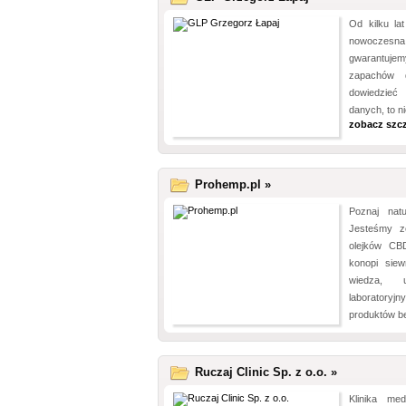
Od kilku la
nowoczesna
gwarantujem
zapachów 
dowiedzieć
danych, to ni
zobacz szc
Prohemp.pl »
Poznaj nat
Jesteśmy z
olejków CB
konopi siew
wiedza, 
laborator
produktów b
Ruczaj Clinic Sp. z o.o. »
Klinika me