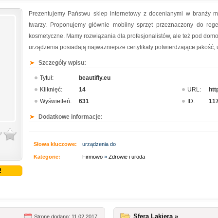
Prezentujemy Państwu sklep internetowy z docenianymi w branży me
twarzy. Proponujemy głównie mobilny sprzęt przeznaczony do regen
kosmetyczne. Mamy rozwiązania dla profesjonalistów, ale też pod dom
urządzenia posiadają najważniejsze certyfikaty potwierdzające jakość, u
Szczegóły wpisu:
Tytuł:
beautifly.eu
Kliknięć:
14
URL:
htt
Wyświetleń:
631
ID:
11
Dodatkowe informacje:
Słowa kluczowe:
urządzenia do
Kategorie:
Firmowo
»
Zdrowie i uroda
!
Sfera Lakiera »
Stronę dodano: 11.02.2017