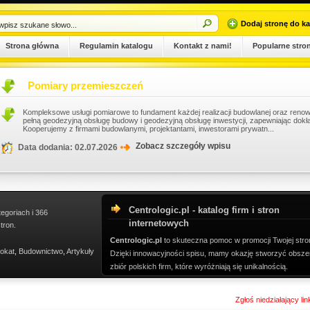
Dodaj stronę do ka
Strona główna
Regulamin katalogu
Kontakt z nami!
Popularne stro
Pomiary przemieszczeń
Kompleksowe usługi pomiarowe to fundament każdej realizacji budowlanej oraz renowa
pełną geodezyjną obsługę budowy i geodezyjną obsługę inwestycji, zapewniając dokł
Kooperujemy z firmami budowlanymi, projektantami, inwestorami prywatn...
Zobacz szczegóły wpisu
Data dodania: 02.07.2026
Centrologic.pl - katalog firm i stron
tegoriach i 366
internetowych
tron.
Centrologic.pl
to skuteczna pomoc w promocji Twojej stro
okat
,
Budownictwo
,
Artykuły
Dzięki innowacyjności spisu, mamy okazję stworzyć obsze
zbiór polskich firm, które wyróżniają się unikalnością.
Zgłoś niedziałający li