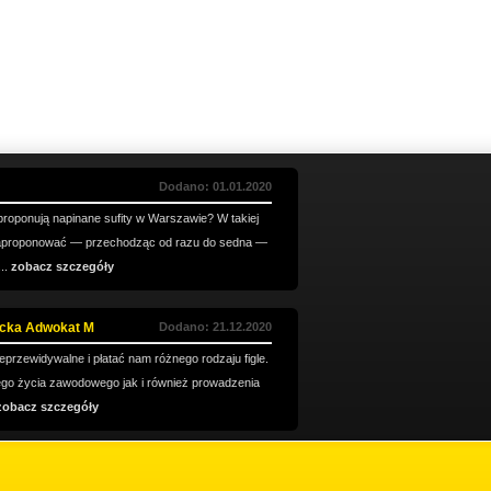
Dodano: 01.01.2020
e proponują napinane sufity w Warszawie? W takiej
zaproponować — przechodząc od razu do sedna —
..
zobacz szczegóły
acka Adwokat M
Dodano: 21.12.2020
ieprzewidywalne i płatać nam różnego rodzaju figle.
go życia zawodowego jak i również prowadzenia
zobacz szczegóły