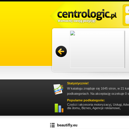
istrowanie nieruchomościami Gdańsk,
ami Sopot. Firma zapewnia bieżący nadzór nad
zac...
Promuj stronę w okienku!
Statystycznie!
W katalogu znajduje się 1645 stron, w 21 ka
podkategoriach. Na akceptację oczekuje 0 s
Popularne podkategorie:
Części i akcesoria motoryzacyj
,
Usługi
,
Adw
dla domu
,
Biznes
,
Agencje reklamowe
,
beautifly.eu