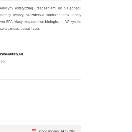
dycyny estetycznej urządzeniami do pielęgnacji
eracji twarzy, szczoteczki soniczne oraz lasery
owe SPA, klasyczną odnowę biologiczną. Wszystkie
żyteczność. beautifly.eu.
p://beautifly.eu
785
Stronę dodano: 14.12.2018