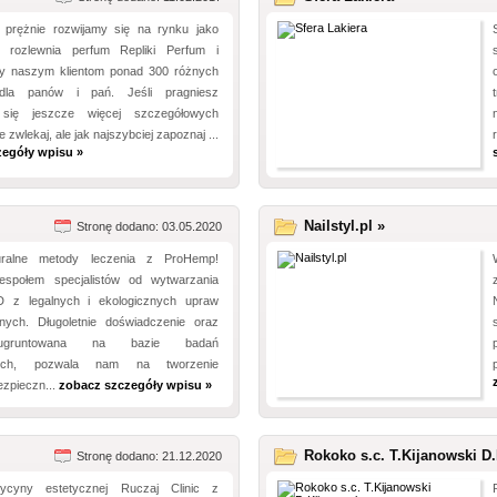
t prężnie rozwijamy się na rynku jako
 rozlewnia perfum Repliki Perfum i
y naszym klientom ponad 300 różnych
dla panów i pań. Jeśli pragniesz
 się jeszcze więcej szczegółowych
e zwlekaj, ale jak najszybciej zapoznaj ...
zegóły wpisu »
Nailstyl.pl »
Stronę dodano: 03.05.2020
uralne metody leczenia z ProHemp!
espołem specjalistów od wytwarzania
D z legalnych i ekologicznych upraw
nych. Długoletnie doświadczenie oraz
ugruntowana na bazie badań
yjnych, pozwala nam na tworzenie
ezpieczn...
zobacz szczegóły wpisu »
Rokoko s.c. T.Kijanowski D.
Stronę dodano: 21.12.2020
dycyny estetycznej Ruczaj Clinic z