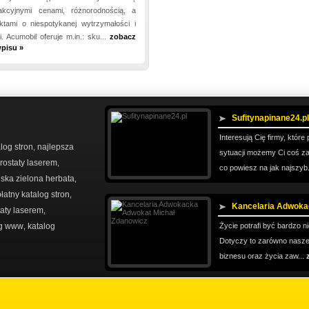
akcyjnymi cenami, różnorodnością, a
ktami o niespotykanej wytrzymałości i
. Acumobil oferuje m.in.: sku...
zobacz
pisu »
Sufitynapinane24.pl
Interesują Cię firmy, któr
log stron
najlepsza
,
sytuacji możemy Ci coś 
rostaty laserem
,
co powiesz na jak najszyb.
ska zielona herbata
,
łatny katalog stron
,
Kancelaria Adwok
taty laserem
,
og www
katalog
Życie potrafi być bardzo n
,
Dotyczy to zarówno nasze
biznesu oraz życia zaw...