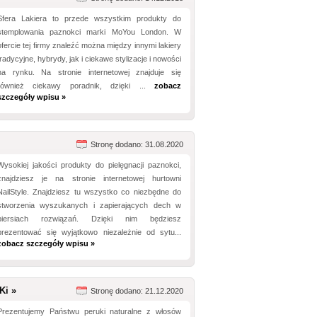
Sfera Lakiera to przede wszystkim produkty do
stemplowania paznokci marki MoYou London. W
ofercie tej firmy znaleźć można między innymi lakiery
tradycyjne, hybrydy, jak i ciekawe stylizacje i nowości
na rynku. Na stronie internetowej znajduje się
również ciekawy poradnik, dzięki ...
zobacz
szczegóły wpisu »
Stronę dodano: 31.08.2020
Wysokiej jakości produkty do pielęgnacji paznokci,
znajdziesz je na stronie internetowej hurtowni
NailStyle. Znajdziesz tu wszystko co niezbędne do
stworzenia wyszukanych i zapierających dech w
piersiach rozwiązań. Dzięki nim będziesz
prezentować się wyjątkowo niezależnie od sytu...
zobacz szczegóły wpisu »
Ki »
Stronę dodano: 21.12.2020
Prezentujemy Państwu peruki naturalne z włosów